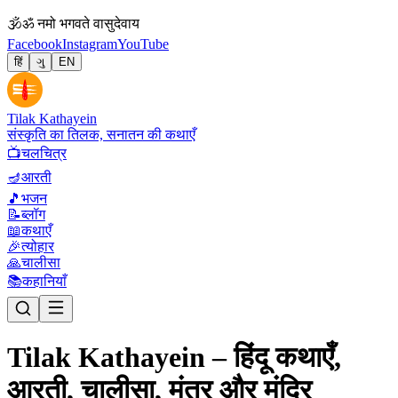
🕉
ॐ नमो भगवते वासुदेवाय
Facebook
Instagram
YouTube
हिं
ગુ
EN
Tilak Kathayein
संस्कृति का तिलक, सनातन की कथाएँ
📺
चलचित्र
🪔
आरती
🎵
भजन
📝
ब्लॉग
📖
कथाएँ
🎉
त्योहार
🙏
चालीसा
📚
कहानियाँ
Tilak Kathayein – हिंदू कथाएँ,
आरती, चालीसा, मंत्र और मंदिर