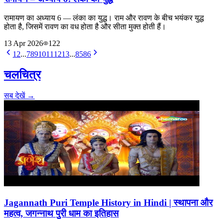
रामायण का अध्याय 6 — लंका का युद्ध। राम और रावण के बीच भयंकर युद्ध
होता है, जिसमें रावण का वध होता है और सीता मुक्त होती हैं।
13 Apr 2026
122
1
2
...
7
8
9
10
11
12
13
...
85
86
चलचित्र
सब देखें →
Jagannath Puri Temple History in Hindi | स्थापना और
महत्व, जगन्नाथ पुरी धाम का इतिहास