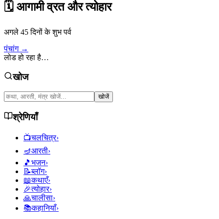
🗓️
आगामी व्रत और त्योहार
अगले 45 दिनों के शुभ पर्व
पंचांग →
लोड हो रहा है…
खोज
खोजें
श्रेणियाँ
📺
चलचित्र
›
🪔
आरती
›
🎵
भजन
›
📝
ब्लॉग
›
📖
कथाएँ
›
🎉
त्योहार
›
🙏
चालीसा
›
📚
कहानियाँ
›