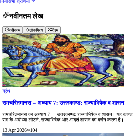
ाँ
सभी श्रेणियाँ
नवीनतम लेख
नवीनतम
लोकप्रिय
रैंडम
ग्रंथ
रामचरितमानस – अध्याय 7: उत्तरकाण्ड: राज्याभिषेक व शासन
रामचरितमानस का अध्याय 7 — उत्तरकाण्ड: राज्याभिषेक व शासन। यह काण्ड
राम के अयोध्या लौटने, राज्याभिषेक और आदर्श शासन का वर्णन करता है।
13 Apr 2026
104