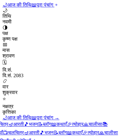
🌙
आज की तिथि
📖
पूरा पंचांग
🌙
तिथि
नवमी
🌗
पक्ष
कृष्ण पक्ष
📅
मास
श्रावण
🗓️
वि.सं.
वि.सं. 2083
📿
वार
शुक्रवार
⭐
नक्षत्र
कृत्तिका
🌙
आज की तिथि
📖
पूरा पंचांग
→
्र
🪔
आरती
🎵
भजन
📝
ब्लॉग
📖
कथाएँ
🎉
त्योहार
🙏
चालीसा
📚
📺
चलचित्र
🪔
आरती
🎵
भजन
📝
ब्लॉग
📖
कथाएँ
🎉
त्योहार
🙏
चालीसा