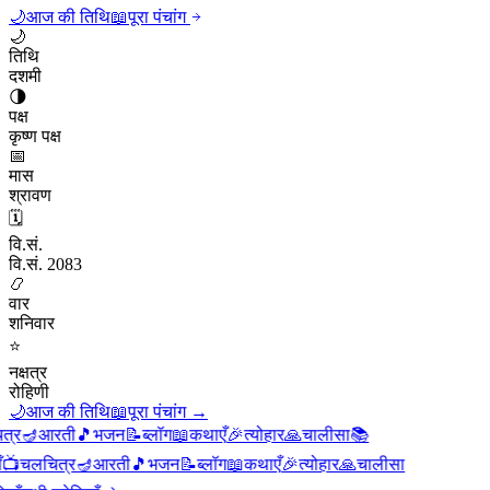
🌙
आज की तिथि
📖
पूरा पंचांग
🌙
तिथि
दशमी
🌗
पक्ष
कृष्ण पक्ष
📅
मास
श्रावण
🗓️
वि.सं.
वि.सं. 2083
📿
वार
शनिवार
⭐
नक्षत्र
रोहिणी
🌙
आज की तिथि
📖
पूरा पंचांग
→
र
🪔
आरती
🎵
भजन
📝
ब्लॉग
📖
कथाएँ
🎉
त्योहार
🙏
चालीसा
📚

चलचित्र
🪔
आरती
🎵
भजन
📝
ब्लॉग
📖
कथाएँ
🎉
त्योहार
🙏
चालीसा