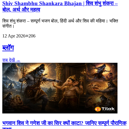
Shiv Shambhu Shankara Bhajan | शिव शंभु शंकरा –
बोल, अर्थ और महत्व
शिव शंभु शंकरा – सम्पूर्ण भजन बोल, हिंदी अर्थ और शिव की महिमा। भक्ति
संगीत।
12 Apr 2026
206
ब्लॉग
सब देखें →
भगवान शिव ने गणेश जी का सिर क्यों काटा? जानिए सम्पूर्ण पौराणिक