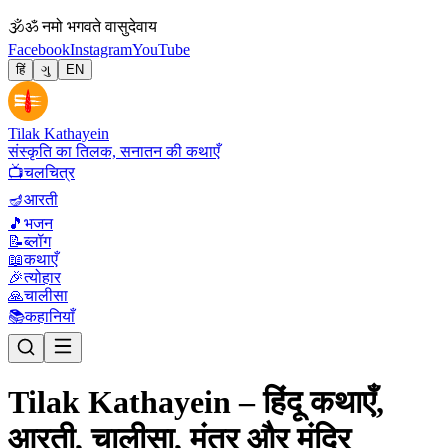
🕉
ॐ नमो भगवते वासुदेवाय
Facebook
Instagram
YouTube
हिं
ગુ
EN
Tilak Kathayein
संस्कृति का तिलक, सनातन की कथाएँ
📺
चलचित्र
🪔
आरती
🎵
भजन
📝
ब्लॉग
📖
कथाएँ
🎉
त्योहार
🙏
चालीसा
📚
कहानियाँ
Tilak Kathayein – हिंदू कथाएँ,
आरती, चालीसा, मंत्र और मंदिर