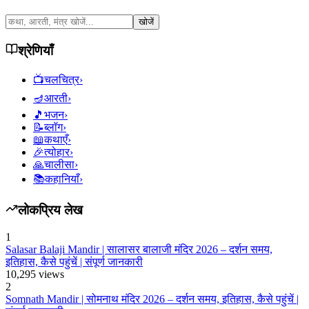
खोजें
श्रेणियाँ
📺
चलचित्र
›
🪔
आरती
›
🎵
भजन
›
📝
ब्लॉग
›
📖
कथाएँ
›
🎉
त्योहार
›
🙏
चालीसा
›
📚
कहानियाँ
›
लोकप्रिय लेख
1
Salasar Balaji Mandir | सालासर बालाजी मंदिर 2026 – दर्शन समय,
इतिहास, कैसे पहुंचें | संपूर्ण जानकारी
10,295
views
2
Somnath Mandir | सोमनाथ मंदिर 2026 – दर्शन समय, इतिहास, कैसे पहुंचें |