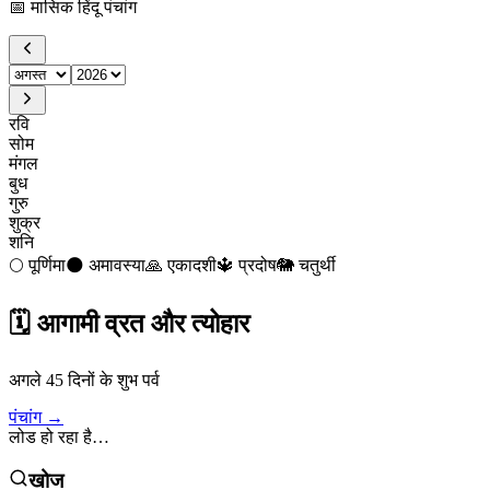
📅
मासिक हिंदू पंचांग
रवि
सोम
मंगल
बुध
गुरु
शुक्र
शनि
🌕
पूर्णिमा
🌑
अमावस्या
🙏
एकादशी
🔱
प्रदोष
🐘
चतुर्थी
🗓️
आगामी व्रत और त्योहार
अगले 45 दिनों के शुभ पर्व
पंचांग →
लोड हो रहा है…
खोज