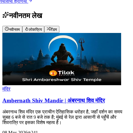
ँ
सभी श्रेणियाँ
नवीनतम लेख
नवीनतम
लोकप्रिय
रैंडम
मंदिर
Ambernath Shiv Mandir | अंबरनाथ शिव मंदिर
अंबरनाथ शिव मंदिर एक प्राचीन ऐतिहासिक धरोहर है, जहाँ दर्शन का समय
सुबह 6 बजे से रात 9 बजे तक है; मुंबई से रेल द्वारा आसानी से पहुँचें और
शिवरात्रि पर इसका विशेष महत्व है।
08 May 2026
241