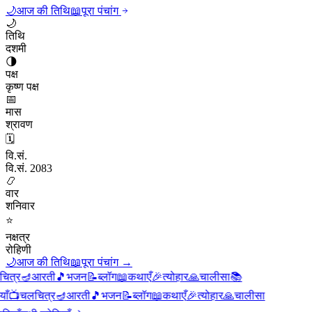
🌙
आज की तिथि
📖
पूरा पंचांग
🌙
तिथि
दशमी
🌗
पक्ष
कृष्ण पक्ष
📅
मास
श्रावण
🗓️
वि.सं.
वि.सं. 2083
📿
वार
शनिवार
⭐
नक्षत्र
रोहिणी
🌙
आज की तिथि
📖
पूरा पंचांग
→
्र
🪔
आरती
🎵
भजन
📝
ब्लॉग
📖
कथाएँ
🎉
त्योहार
🙏
चालीसा
📚
📺
चलचित्र
🪔
आरती
🎵
भजन
📝
ब्लॉग
📖
कथाएँ
🎉
त्योहार
🙏
चालीसा