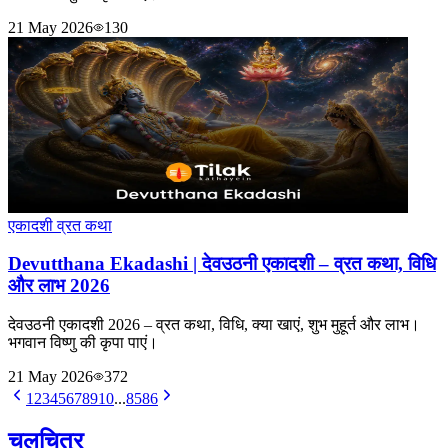
21 May 2026
130
एकादशी व्रत कथा
Devutthana Ekadashi | देवउठनी एकादशी – व्रत कथा, विधि
और लाभ 2026
देवउठनी एकादशी 2026 – व्रत कथा, विधि, क्या खाएं, शुभ मुहूर्त और लाभ।
भगवान विष्णु की कृपा पाएं।
21 May 2026
372
1
2
3
4
5
6
7
8
9
10
...
85
86
चलचित्र