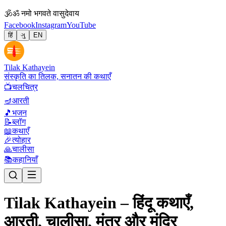
🕉
ॐ नमो भगवते वासुदेवाय
Facebook
Instagram
YouTube
हिं
ગુ
EN
Tilak Kathayein
संस्कृति का तिलक, सनातन की कथाएँ
📺
चलचित्र
🪔
आरती
🎵
भजन
📝
ब्लॉग
📖
कथाएँ
🎉
त्योहार
🙏
चालीसा
📚
कहानियाँ
Tilak Kathayein – हिंदू कथाएँ,
आरती, चालीसा, मंत्र और मंदिर