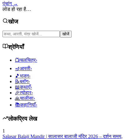
पंचांग →
लोड हो रहा है…
खोज
खोजें
श्रेणियाँ
📺
चलचित्र
›
🪔
आरती
›
🎵
भजन
›
📝
ब्लॉग
›
📖
कथाएँ
›
🎉
त्योहार
›
🙏
चालीसा
›
📚
कहानियाँ
›
लोकप्रिय लेख
1
Salasar Balaji Mandir | सालासर बालाजी मंदिर 2026 – दर्शन समय,