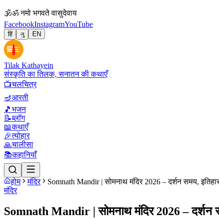
🕉
ॐ नमो भगवते वासुदेवाय
Facebook
Instagram
YouTube
हिं
ગુ
EN
Tilak Kathayein
संस्कृति का तिलक, सनातन की कथाएँ
📺
चलचित्र
🪔
आरती
🎵
भजन
📝
ब्लॉग
📖
कथाएँ
🎉
त्योहार
🙏
चालीसा
📚
कहानियाँ
होम
मंदिर
Somnath Mandir | सोमनाथ मंदिर 2026 – दर्शन समय, इतिहास, कै
मंदिर
Somnath Mandir | सोमनाथ मंदिर 2026 – दर्शन समय, 