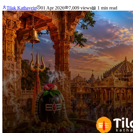
Tilak Kathayein
01 Apr 2026
7,009
views
📖
1 min read