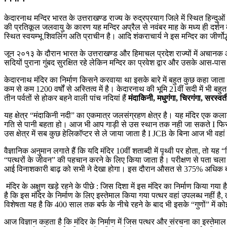
केदारनाथ मन्दिर भारत के उत्तराखण्ड राज्य के रुद्रप्रयाग जिले में स्थित हिन्दुओं
की प्रतिकूल जलवायु के कारण यह मन्दिर अप्रैल से नवंबर माह के मध्‍य ही दर्शन के
स्थित स्वयम्भू शिवलिंग अति प्राचीन है। आदि शंकराचार्य ने इस मन्दिर का जीर्णो
जून २०१३ के दौरान भारत के उत्तराखण्ड और हिमाचल प्रदेश राज्यों में अचानक
सदियों पुराना गुंबद सुरक्षित रहे लेकिन मन्दिर का प्रवेश द्वार और उसके आस-
केदारनाथ मंदिर का निर्माण किसने करवाया था इसके बारे में बहुत कुछ कहा जाता 
कम से कम 1200 वर्षों से अस्तित्व में है। केदारनाथ की भूमि 21वीं सदी मे
तीन पर्वतों से होकर बहने वाली पांच नदियां हैं
मंदाकिनी, मधुगंगा, चिरगंगा, सरस्वत
यह क्षेत्र “मंदाकिनी नदी” का एकमात्र जलसंग्रहण क्षेत्र है। यह मंदिर एक कलाक
गति से पानी बहता हो। आज भी आप गाड़ी से उस स्थान तक नही जा सकते I फिर इस
उस क्षेत्र में सब कुछ हेलिकॉप्टर से ले जाया जाता है I JCB के बिना आज भी व
वैज्ञानिक अनुमान लगाते हैं कि यदि मंदिर 10वीं शताब्दी में पृथ्वी पर होता, तो
“पत्थरों के जीवन” की पहचान करने के लिए किया जाता है। परीक्षण से पता चला कि 
आई विनाशकारी बाढ़ को सभी ने देखा होगा। इस दौरान औसत से 375% अधिक ब
मंदिर के अक्षुण खड़े रहने के पीछे : जिस दिशा में इस मंदिर का निर्माण किया 
है कि इस मंदिर के निर्माण के लिए इस्तेमाल किया गया पत्थर वहां उपलब्ध नही
विशेषता यह है कि 400 साल तक बर्फ के नीचे रहने के बाद भी इसके “गुणों” में को
आज विज्ञान कहता है कि मंदिर के निर्माण में जिस पत्थर और संरचना का इस्तेमाल 