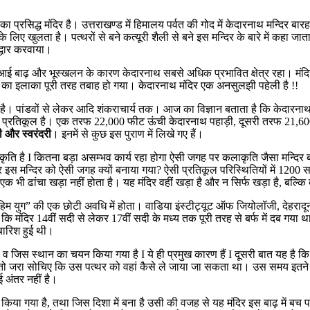
 का प्रसिद्ध मंदिर है। उत्तराखण्ड में हिमालय पर्वत की गोद में केदारनाथ मन्दिर बार
 लिए खुलता है। पत्‍थरों से बने कत्यूरी शैली से बने इस मन्दिर के बारे में कहा जा
द्धार करवाया।
 आई बाढ़ और भूस्खलन के कारण केदारनाथ सबसे अधिक प्रभावित क्षेत्र रहा। मंद
पास का इलाका पूरी तरह तबाह हो गया। केदारनाथ मंदिर एक अनसुलझी पहेली है !!
है। पांडवों से लेकर आदि शंकराचार्य तक। आज का विज्ञान बताता है कि केदारनाथ म
ं भी बहुत प्रतिकूल है। एक तरफ 22,000 फीट ऊंची केदारनाथ पहाड़ी, दूसरी तरफ
ी और स्वरंदरी
। इनमें से कुछ इस पुराण में लिखे गए हैं।
ृति है I कितना बड़ा असम्भव कार्य रहा होगा ऐसी जगह पर कलाकृति जैसा मन्दिर बना
 मन्दिर को ऐसी जगह क्यों बनाया गया? ऐसी प्रतिकूल परिस्थितियों में 1200 स
हां एक भी ढांचा खड़ा नहीं होता है। यह मंदिर वहीं खड़ा है और न सिर्फ खड़ा है,
 यह “हिम युग” की एक छोटी अवधि में होता। वाडिया इंस्टीट्यूट ऑफ जियोलॉजी, देहरा
मंदिर 14वीं सदी से लेकर 17वीं सदी के मध्य तक पूरी तरह से बर्फ में दब गया था। 
ारिश हुई थी।
गया है व जिस स्थान का चयन किया गया है I ये ही प्रमुख कारण हैं I दूसरी बात यह 
ं है, तो जरा सोचिए कि उस पत्थर को वहां कैसे ले जाया जा सकता था। उस समय इतन
ई अंतर नहीं है।
किया गया है, तथा जिस दिशा में बना है उसी की वजह से यह मंदिर इस बाढ़ में बच प