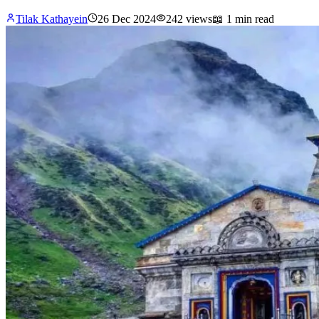
Tilak Kathayein
26 Dec 2024
242
views
📖
1 min read