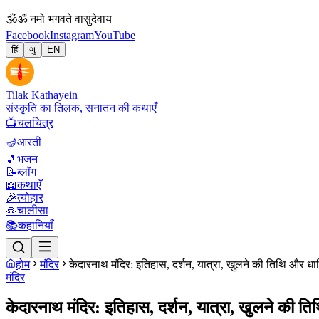
🕉
ॐ नमो भगवते वासुदेवाय
Facebook
Instagram
YouTube
हिं
ગુ
EN
Tilak Kathayein
संस्कृति का तिलक, सनातन की कथाएँ
📺
चलचित्र
🪔
आरती
🎵
भजन
📝
ब्लॉग
📖
कथाएँ
🎉
त्योहार
🙏
चालीसा
📚
कहानियाँ
होम
मंदिर
केदारनाथ मंदिर: इतिहास, दर्शन, यात्रा, खुलने की तिथि और धार
मंदिर
केदारनाथ मंदिर: इतिहास, दर्शन, यात्रा, खुलने की ति