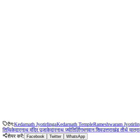
टैग
:
Kedarnath Jyotirlinga
Kedarnath Temple
Rameshwaram Jyotirlin
तिथि
केदारनाथ मंदिर पूजा
केदारनाथ ज्योतिर्लिंग
भगवान शिव
उत्तराखंड तीर्थ यात्रा
शेयर करें
:
Facebook
Twitter
WhatsApp