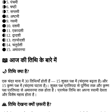
🌘
5
.
पंचमी
🌘
6
.
षष्ठी
🌘
7
.
सप्तमी
🌑
8
.
अष्टमी
🌑
9
.
नवमी
🌑
10
.
दशमी
🌑
11
.
एकादशी
🌒
12
.
द्वादशी
🌒
13
.
त्रयोदशी
🌒
14
.
चतुर्दशी
🌑
15
.
अमावस्या
📖 आज की तिथि के बारे में
🌙 तिथि क्या है?
एक चंद्र मास में 30 तिथियाँ होती हैं — 15 शुक्ल पक्ष में (चंद्रमा बढ़ता है) और
15 कृष्ण पक्ष में (चंद्रमा घटता है)। शुक्ल पक्ष प्रतिपदा से पूर्णिमा तक और कृष्ण
पक्ष प्रतिपदा से अमावस्या तक होता है। प्रत्येक तिथि का अपना स्वामी देवता
और विशेष महत्व होता है।
🙏 तिथि देखना क्यों ज़रूरी है?