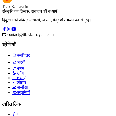
Tilak Kathayein
संस्कृति का तिलक, सनातन की कथाएँ
हिंदू धर्म की पवित्र कथाओं, आरती, मंत्र और भजन का संग्रह।
📧
contact@tilakkathayein.com
श्रेणियाँ
📺
चलचित्र
🪔
आरती
🎵
भजन
📝
ब्लॉग
📖
कथाएँ
🎉
त्योहार
🙏
चालीसा
📚
कहानियाँ
त्वरित लिंक
होम