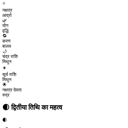
⭐
नक्षत्र
आर्द्रा
🌿
योग
वृद्धि
🔁
करण
बालव
🌙
चंद्र राशि
मिथुन
☀️
सूर्य राशि
मिथुन
🌟
नक्षत्र देवता
रुद्र
🌒
द्वितीया
तिथि का महत्व
🌒