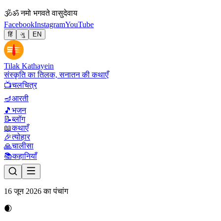
🕉
ॐ नमो भगवते वासुदेवाय
Facebook
Instagram
YouTube
हिं
ગુ
EN
Tilak Kathayein
संस्कृति का तिलक, सनातन की कथाएँ
📺
चलचित्र
🪔
आरती
🎵
भजन
📝
ब्लॉग
📖
कथाएँ
🎉
त्योहार
🙏
चालीसा
📚
कहानियाँ
16 जून 2026 का पंचांग
🌒