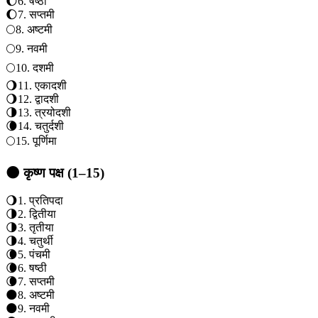
🌔
6
.
षष्ठी
🌔
7
.
सप्तमी
🌕
8
.
अष्टमी
🌕
9
.
नवमी
🌕
10
.
दशमी
🌖
11
.
एकादशी
🌖
12
.
द्वादशी
🌗
13
.
त्रयोदशी
🌘
14
.
चतुर्दशी
🌕
15
.
पूर्णिमा
🌑 कृष्ण पक्ष (1–15)
🌖
1
.
प्रतिपदा
🌗
2
.
द्वितीया
🌗
3
.
तृतीया
🌗
4
.
चतुर्थी
🌘
5
.
पंचमी
🌘
6
.
षष्ठी
🌘
7
.
सप्तमी
🌑
8
.
अष्टमी
🌑
9
.
नवमी