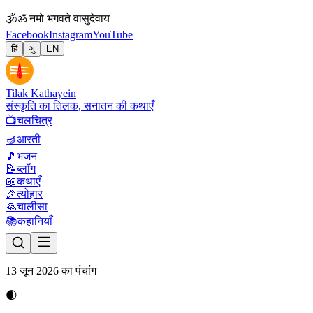
🕉
ॐ नमो भगवते वासुदेवाय
Facebook
Instagram
YouTube
हिं
ગુ
EN
Tilak Kathayein
संस्कृति का तिलक, सनातन की कथाएँ
📺
चलचित्र
🪔
आरती
🎵
भजन
📝
ब्लॉग
📖
कथाएँ
🎉
त्योहार
🙏
चालीसा
📚
कहानियाँ
13 जून 2026 का पंचांग
🌒