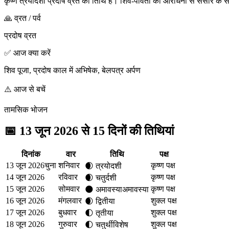
कृष्ण त्रयोदशी प्रदोष व्रत की तिथि है। शिव-पार्वती की आराधना से संसार के सभी
🙏 व्रत / पर्व
प्रदोष व्रत
✅ आज क्या करें
शिव पूजा, प्रदोष काल में अभिषेक, बेलपत्र अर्पण
⚠️ आज से बचें
तामसिक भोजन
📅
13 जून 2026 से 15 दिनों की तिथियां
दिनांक
वार
तिथि
पक्ष
13 जून 2026
चुना
शनिवार
कृष्ण पक्ष
🌒
त्रयोदशी
14 जून 2026
रविवार
कृष्ण पक्ष
🌒
चतुर्दशी
15 जून 2026
सोमवार
कृष्ण पक्ष
🌑
अमावस्या
अमावस्या
16 जून 2026
मंगलवार
शुक्ल पक्ष
🌒
द्वितीया
17 जून 2026
बुधवार
शुक्ल पक्ष
🌓
तृतीया
18 जून 2026
गुरुवार
शुक्ल पक्ष
🌓
चतुर्थी
विशेष