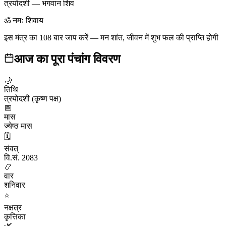
त्रयोदशी
—
भगवान शिव
ॐ नमः शिवाय
इस मंत्र का 108 बार जाप करें — मन शांत, जीवन में शुभ फल की प्राप्ति होगी
आज का पूरा पंचांग विवरण
🌙
तिथि
त्रयोदशी (कृष्ण पक्ष)
📅
मास
ज्येष्ठ मास
🗓️
संवत्
वि.सं. 2083
📿
वार
शनिवार
⭐
नक्षत्र
कृत्तिका
🌿