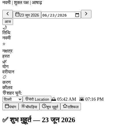
नवमी | शुक्ल पक्ष | आषाढ़
23 जून 2026
आज
🌙
तिथि
नवमी
⭐
नक्षत्र
हस्त
🌿
योग
वरीयान
📿
करण
कौलव
शहर चुनें:
🌅
05:42 AM
🌇
07:16 PM
मेरी Location
पंचांग
चौघड़िया
शुभ मुहूर्त
राशिफल
✅
शुभ मुहूर्त
—
23 जून 2026