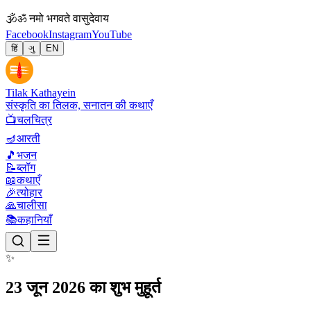
🕉
ॐ नमो भगवते वासुदेवाय
Facebook
Instagram
YouTube
हिं
ગુ
EN
Tilak Kathayein
संस्कृति का तिलक, सनातन की कथाएँ
📺
चलचित्र
🪔
आरती
🎵
भजन
📝
ब्लॉग
📖
कथाएँ
🎉
त्योहार
🙏
चालीसा
📚
कहानियाँ
✨
23 जून 2026 का शुभ मुहूर्त