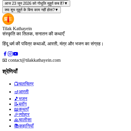
आज 23 जून 2026 को गोधूलि मुहूर्त कब है?
▼
क्या शुभ मुहूर्त के बिना काम नहीं होता?
▼
Tilak Kathayein
संस्कृति का तिलक, सनातन की कथाएँ
हिंदू धर्म की पवित्र कथाओं, आरती, मंत्र और भजन का संग्रह।
📧
contact@tilakkathayein.com
श्रेणियाँ
📺
चलचित्र
🪔
आरती
🎵
भजन
📝
ब्लॉग
📖
कथाएँ
🎉
त्योहार
🙏
चालीसा
📚
कहानियाँ