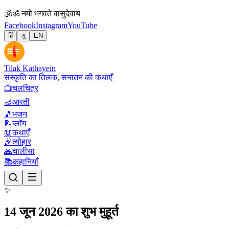
🕉
ॐ नमो भगवते वासुदेवाय
Facebook
Instagram
YouTube
हिं
ગુ
EN
Tilak Kathayein
संस्कृति का तिलक, सनातन की कथाएँ
📺
चलचित्र
🪔
आरती
🎵
भजन
📝
ब्लॉग
📖
कथाएँ
🎉
त्योहार
🙏
चालीसा
📚
कहानियाँ
✨
14 जून 2026 का शुभ मुहूर्त