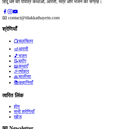
हिंदू धर्म की पवित्र कथाओं, आरती, मंत्र और भजन का संग्रह।
📧
contact@tilakkathayein.com
श्रेणियाँ
📺
चलचित्र
🪔
आरती
🎵
भजन
📝
ब्लॉग
📖
कथाएँ
🎉
त्योहार
🙏
चालीसा
📚
कहानियाँ
त्वरित लिंक
होम
सभी श्रेणियाँ
खोज
📧 Newsletter