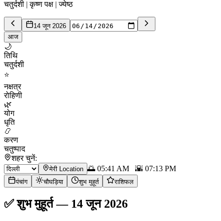
चतुर्दशी | कृष्ण पक्ष | ज्येष्ठ
14 जून 2026
आज
🌙
तिथि
चतुर्दशी
⭐
नक्षत्र
रोहिणी
🌿
योग
धृति
📿
करण
चतुष्पाद
शहर चुनें:
🌅
05:41 AM
🌇
07:13 PM
मेरी Location
पंचांग
चौघड़िया
शुभ मुहूर्त
राशिफल
✅
शुभ मुहूर्त
—
14 जून 2026