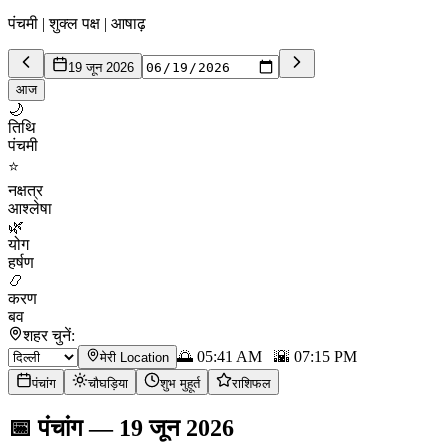
पंचमी | शुक्ल पक्ष | आषाढ़
19 जून 2026
आज
🌙
तिथि
पंचमी
⭐
नक्षत्र
आश्लेषा
🌿
योग
हर्षण
📿
करण
बव
शहर चुनें:
🌅
05:41 AM
🌇
07:15 PM
मेरी Location
पंचांग
चौघड़िया
शुभ मुहूर्त
राशिफल
📅
पंचांग
—
19 जून 2026