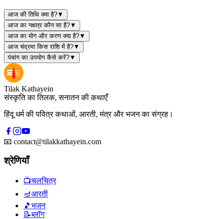
आज की तिथि क्या है?
▼
आज का नक्षत्र कौन सा है?
▼
आज का योग और करण क्या है?
▼
आज चंद्रमा किस राशि में है?
▼
पंचांग का उपयोग कैसे करें?
▼
Tilak Kathayein
संस्कृति का तिलक, सनातन की कथाएँ
हिंदू धर्म की पवित्र कथाओं, आरती, मंत्र और भजन का संग्रह।
📧
contact@tilakkathayein.com
श्रेणियाँ
📺
चलचित्र
🪔
आरती
🎵
भजन
📝
ब्लॉग