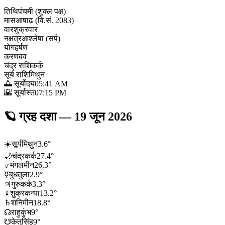
तिथि
पंचमी (शुक्ल पक्ष)
मास
आषाढ़ (वि.सं. 2083)
वार
शुक्रवार
नक्षत्र
आश्लेषा (सर्प)
योग
हर्षण
करण
बव
चंद्र राशि
कर्क
सूर्य राशि
मिथुन
🌅 सूर्योदय
05:41 AM
🌇 सूर्यास्त
07:15 PM
🪐
ग्रह दशा
—
19 जून 2026
☀️
सूर्य
मिथुन
3.6
°
🌙
चंद्र
कर्क
27.4
°
♂
मंगल
मीन
26.3
°
☿
बुध
तुला
2.9
°
♃
गुरु
कर्क
3.3
°
♀
शुक्र
कन्या
13.2
°
♄
शनि
मीन
18.8
°
☊
राहु
कुंभ
9
°
☋
केतु
सिंह
9
°