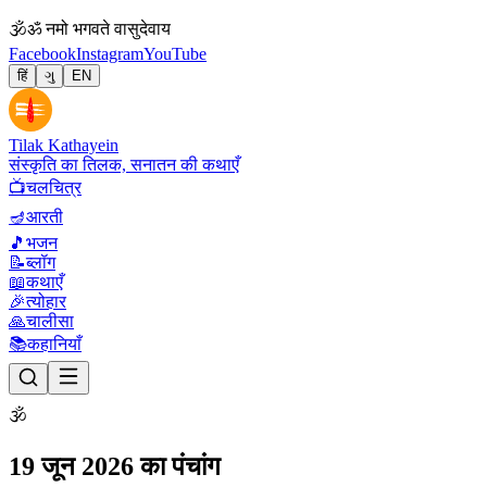
🕉
ॐ नमो भगवते वासुदेवाय
Facebook
Instagram
YouTube
हिं
ગુ
EN
Tilak Kathayein
संस्कृति का तिलक, सनातन की कथाएँ
📺
चलचित्र
🪔
आरती
🎵
भजन
📝
ब्लॉग
📖
कथाएँ
🎉
त्योहार
🙏
चालीसा
📚
कहानियाँ
🕉
19 जून 2026 का पंचांग