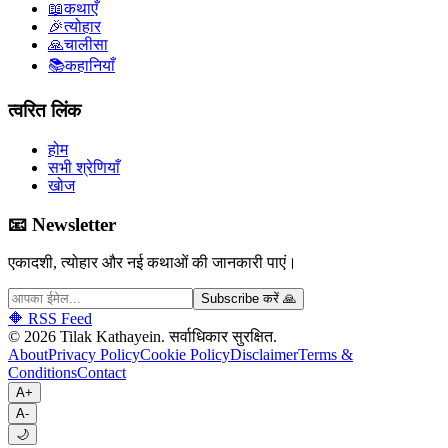
📖
कथाएँ
🎉
त्योहार
🙏
चालीसा
📚
कहानियाँ
त्वरित लिंक
होम
सभी श्रेणियाँ
खोज
📧 Newsletter
एकादशी, त्योहार और नई कथाओं की जानकारी पाएं।
Subscribe करें 🙏
🔶 RSS Feed
©
2026
Tilak Kathayein.
सर्वाधिकार सुरक्षित
.
About
Privacy Policy
Cookie Policy
Disclaimer
Terms &
Conditions
Contact
A+
A-
🌙