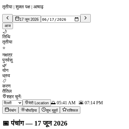
तृतीया | शुक्ल पक्ष | आषाढ़
17 जून 2026
आज
🌙
तिथि
तृतीया
⭐
नक्षत्र
पुनर्वसु
🌿
योग
ध्रुव
📿
करण
तैतिल
शहर चुनें:
🌅
05:41 AM
🌇
07:14 PM
मेरी Location
पंचांग
चौघड़िया
शुभ मुहूर्त
राशिफल
📅
पंचांग
—
17 जून 2026