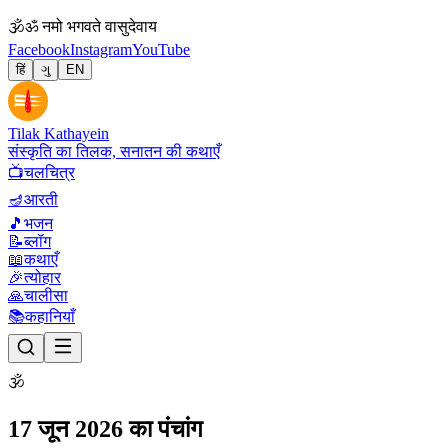
🕉
ॐ नमो भगवते वासुदेवाय
Facebook
Instagram
YouTube
हिं
ગુ
EN
Tilak Kathayein
संस्कृति का तिलक, सनातन की कथाएँ
📺
चलचित्र
🪔
आरती
🎵
भजन
📝
ब्लॉग
📖
कथाएँ
🎉
त्योहार
🙏
चालीसा
📚
कहानियाँ
🕉
17 जून 2026 का पंचांग