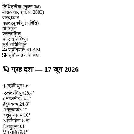
तिथि
तृतीया (शुक्ल पक्ष)
मास
आषाढ़ (वि.सं. 2083)
वार
बुधवार
नक्षत्र
पुनर्वसु (अदिति)
योग
ध्रुव
करण
तैतिल
चंद्र राशि
मिथुन
सूर्य राशि
मिथुन
🌅 सूर्योदय
05:41 AM
🌇 सूर्यास्त
07:14 PM
🪐
ग्रह दशा
—
17 जून 2026
☀️
सूर्य
मिथुन
1.6
°
🌙
चंद्र
मिथुन
28.4
°
♂
मंगल
मीन
25.2
°
☿
बुध
कन्या
24.8
°
♃
गुरु
कर्क
3.1
°
♀
शुक्र
कन्या
10
°
♄
शनि
मीन
18.8
°
☊
राहु
कुंभ
9.1
°
☋
केतु
सिंह
9.1
°