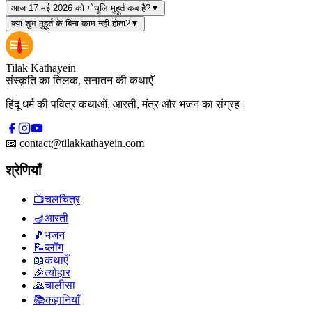
आज 17 मई 2026 को गोधूलि मुहूर्त कब है?
▼
क्या शुभ मुहूर्त के बिना काम नहीं होता?
▼
Tilak Kathayein
संस्कृति का तिलक, सनातन की कथाएँ
हिंदू धर्म की पवित्र कथाओं, आरती, मंत्र और भजन का संग्रह।
📧
contact@tilakkathayein.com
श्रेणियाँ
📺
चलचित्र
🪔
आरती
🎵
भजन
📝
ब्लॉग
📖
कथाएँ
🎉
त्योहार
🙏
चालीसा
📚
कहानियाँ