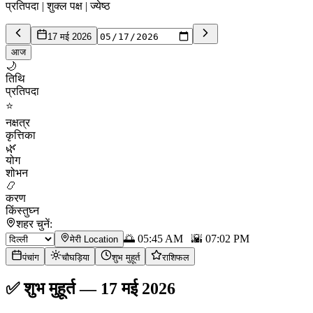
प्रतिपदा | शुक्ल पक्ष | ज्येष्ठ
17 मई 2026
आज
🌙
तिथि
प्रतिपदा
⭐
नक्षत्र
कृत्तिका
🌿
योग
शोभन
📿
करण
किंस्तुघ्न
शहर चुनें:
🌅
05:45 AM
🌇
07:02 PM
मेरी Location
पंचांग
चौघड़िया
शुभ मुहूर्त
राशिफल
✅
शुभ मुहूर्त
—
17 मई 2026