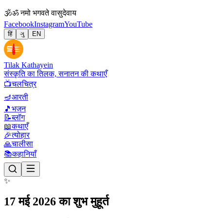
🕉
ॐ नमो भगवते वासुदेवाय
Facebook
Instagram
YouTube
हिं
ગુ
EN
Tilak Kathayein
संस्कृति का तिलक, सनातन की कथाएँ
📺
चलचित्र
🪔
आरती
🎵
भजन
📝
ब्लॉग
📖
कथाएँ
🎉
त्योहार
🙏
चालीसा
📚
कहानियाँ
✨
17 मई 2026 का शुभ मुहूर्त