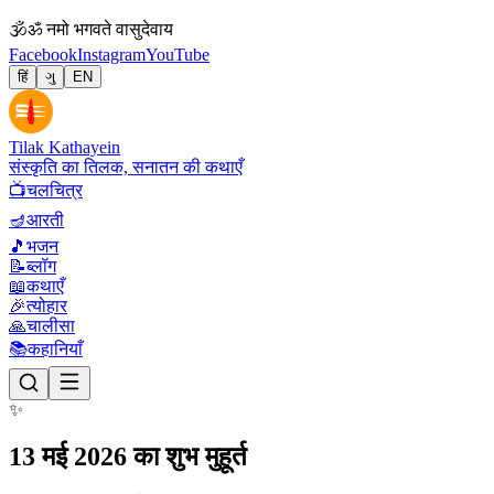
🕉
ॐ नमो भगवते वासुदेवाय
Facebook
Instagram
YouTube
हिं
ગુ
EN
Tilak Kathayein
संस्कृति का तिलक, सनातन की कथाएँ
📺
चलचित्र
🪔
आरती
🎵
भजन
📝
ब्लॉग
📖
कथाएँ
🎉
त्योहार
🙏
चालीसा
📚
कहानियाँ
✨
13 मई 2026 का शुभ मुहूर्त