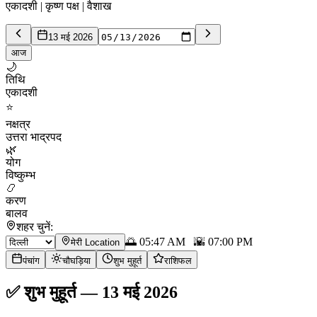
एकादशी | कृष्ण पक्ष | वैशाख
13 मई 2026
आज
🌙
तिथि
एकादशी
⭐
नक्षत्र
उत्तरा भाद्रपद
🌿
योग
विष्कुम्भ
📿
करण
बालव
शहर चुनें:
🌅
05:47 AM
🌇
07:00 PM
मेरी Location
पंचांग
चौघड़िया
शुभ मुहूर्त
राशिफल
✅
शुभ मुहूर्त
—
13 मई 2026