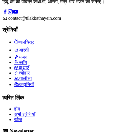
हिंदू धर्म की पवित्र कथाओं, आरती, मंत्र और भजन का संग्रह।
📧
contact@tilakkathayein.com
श्रेणियाँ
📺
चलचित्र
🪔
आरती
🎵
भजन
📝
ब्लॉग
📖
कथाएँ
🎉
त्योहार
🙏
चालीसा
📚
कहानियाँ
त्वरित लिंक
होम
सभी श्रेणियाँ
खोज
📧 Newsletter