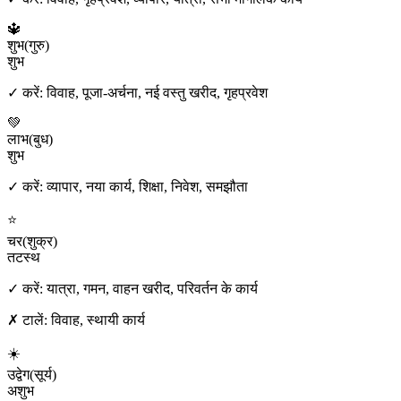
🔱
शुभ
(
गुरु
)
शुभ
✓ करें:
विवाह, पूजा-अर्चना, नई वस्तु खरीद, गृहप्रवेश
💚
लाभ
(
बुध
)
शुभ
✓ करें:
व्यापार, नया कार्य, शिक्षा, निवेश, समझौता
⭐
चर
(
शुक्र
)
तटस्थ
✓ करें:
यात्रा, गमन, वाहन खरीद, परिवर्तन के कार्य
✗ टालें:
विवाह, स्थायी कार्य
☀️
उद्वेग
(
सूर्य
)
अशुभ