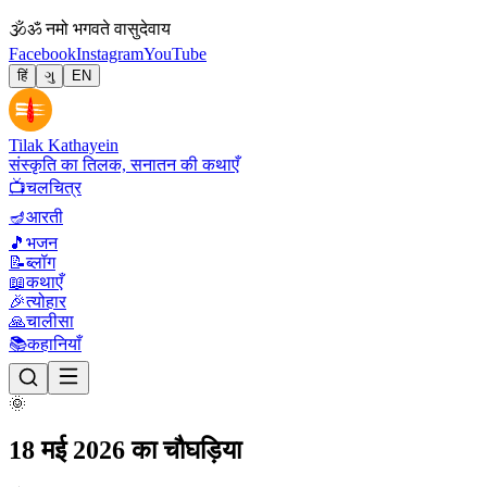
🕉
ॐ नमो भगवते वासुदेवाय
Facebook
Instagram
YouTube
हिं
ગુ
EN
Tilak Kathayein
संस्कृति का तिलक, सनातन की कथाएँ
📺
चलचित्र
🪔
आरती
🎵
भजन
📝
ब्लॉग
📖
कथाएँ
🎉
त्योहार
🙏
चालीसा
📚
कहानियाँ
🌞
18 मई 2026 का चौघड़िया