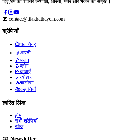
हिंदू धर्म की पवित्र कथाओं, आरती, मंत्र और भजन का संग्रह।
📧
contact@tilakkathayein.com
श्रेणियाँ
📺
चलचित्र
🪔
आरती
🎵
भजन
📝
ब्लॉग
📖
कथाएँ
🎉
त्योहार
🙏
चालीसा
📚
कहानियाँ
त्वरित लिंक
होम
सभी श्रेणियाँ
खोज
📧 Newsletter