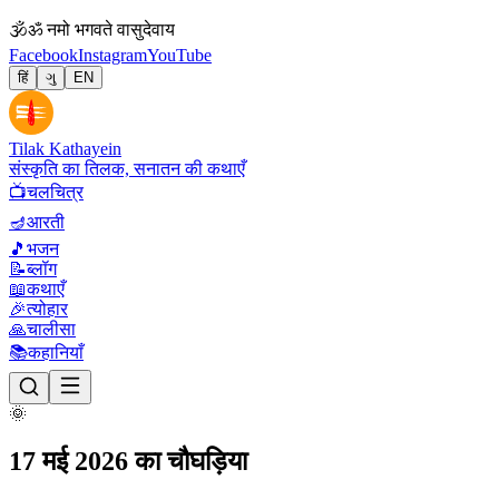
🕉
ॐ नमो भगवते वासुदेवाय
Facebook
Instagram
YouTube
हिं
ગુ
EN
Tilak Kathayein
संस्कृति का तिलक, सनातन की कथाएँ
📺
चलचित्र
🪔
आरती
🎵
भजन
📝
ब्लॉग
📖
कथाएँ
🎉
त्योहार
🙏
चालीसा
📚
कहानियाँ
🌞
17 मई 2026 का चौघड़िया