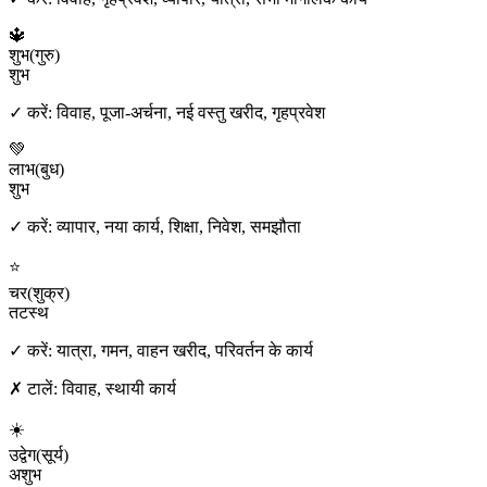
🔱
शुभ
(
गुरु
)
शुभ
✓ करें:
विवाह, पूजा-अर्चना, नई वस्तु खरीद, गृहप्रवेश
💚
लाभ
(
बुध
)
शुभ
✓ करें:
व्यापार, नया कार्य, शिक्षा, निवेश, समझौता
⭐
चर
(
शुक्र
)
तटस्थ
✓ करें:
यात्रा, गमन, वाहन खरीद, परिवर्तन के कार्य
✗ टालें:
विवाह, स्थायी कार्य
☀️
उद्वेग
(
सूर्य
)
अशुभ