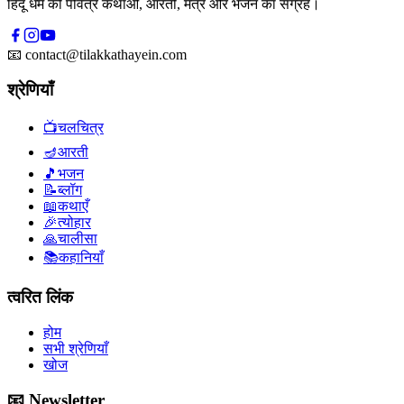
हिंदू धर्म की पवित्र कथाओं, आरती, मंत्र और भजन का संग्रह।
📧
contact@tilakkathayein.com
श्रेणियाँ
📺
चलचित्र
🪔
आरती
🎵
भजन
📝
ब्लॉग
📖
कथाएँ
🎉
त्योहार
🙏
चालीसा
📚
कहानियाँ
त्वरित लिंक
होम
सभी श्रेणियाँ
खोज
📧 Newsletter