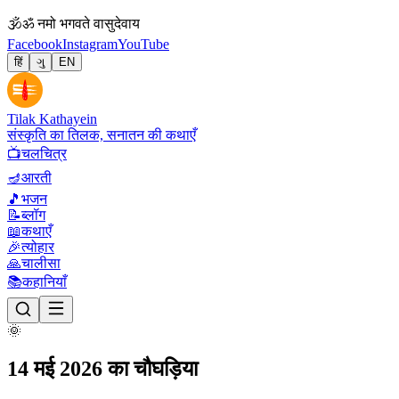
🕉
ॐ नमो भगवते वासुदेवाय
Facebook
Instagram
YouTube
हिं
ગુ
EN
Tilak Kathayein
संस्कृति का तिलक, सनातन की कथाएँ
📺
चलचित्र
🪔
आरती
🎵
भजन
📝
ब्लॉग
📖
कथाएँ
🎉
त्योहार
🙏
चालीसा
📚
कहानियाँ
🌞
14 मई 2026 का चौघड़िया