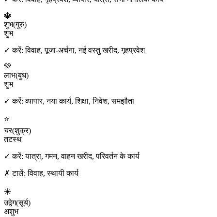
🔱
शुभ
(
गुरु
)
शुभ
✓ करें:
विवाह, पूजा-अर्चना, नई वस्तु खरीद, गृहप्रवेश
💚
लाभ
(
बुध
)
शुभ
✓ करें:
व्यापार, नया कार्य, शिक्षा, निवेश, समझौता
⭐
चर
(
शुक्र
)
तटस्थ
✓ करें:
यात्रा, गमन, वाहन खरीद, परिवर्तन के कार्य
✗ टालें:
विवाह, स्थायी कार्य
☀️
उद्वेग
(
सूर्य
)
अशुभ