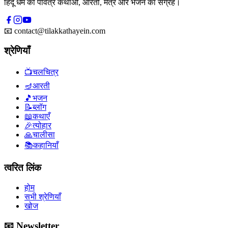
हिंदू धर्म की पवित्र कथाओं, आरती, मंत्र और भजन का संग्रह।
📧
contact@tilakkathayein.com
श्रेणियाँ
📺
चलचित्र
🪔
आरती
🎵
भजन
📝
ब्लॉग
📖
कथाएँ
🎉
त्योहार
🙏
चालीसा
📚
कहानियाँ
त्वरित लिंक
होम
सभी श्रेणियाँ
खोज
📧 Newsletter