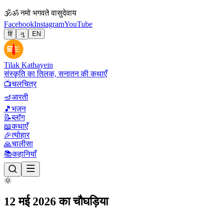
🕉
ॐ नमो भगवते वासुदेवाय
Facebook
Instagram
YouTube
हिं
ગુ
EN
Tilak Kathayein
संस्कृति का तिलक, सनातन की कथाएँ
📺
चलचित्र
🪔
आरती
🎵
भजन
📝
ब्लॉग
📖
कथाएँ
🎉
त्योहार
🙏
चालीसा
📚
कहानियाँ
🌞
12 मई 2026 का चौघड़िया