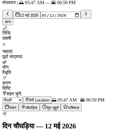
मंगलवार | 🌅 05:47 AM — 🌇 06:59 PM
12 मई 2026
आज
🌙
तिथि
दशमी
⭐
नक्षत्र
पूर्वा भाद्रपद
🌿
योग
वैधृति
📿
करण
विष्टि
शहर चुनें:
🌅
05:47 AM
🌇
06:59 PM
मेरी Location
पंचांग
चौघड़िया
शुभ मुहूर्त
राशिफल
🌞
दिन चौघड़िया
—
12 मई 2026