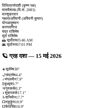
तिथि
त्रयोदशी (कृष्ण पक्ष)
मास
वैशाख (वि.सं. 2083)
वार
शुक्रवार
नक्षत्र
अश्विनी (अश्विनी कुमार)
योग
आयुष्मान
करण
वणिज
चंद्र राशि
मेष
सूर्य राशि
मेष
🌅 सूर्योदय
05:46 AM
🌇 सूर्यास्त
07:01 PM
🪐
ग्रह दशा
—
15 मई 2026
☀️
सूर्य
मेष
30
°
🌙
चंद्र
मेष
4.4
°
♂
मंगल
मीन
7.9
°
☿
बुध
वृष
9.7
°
♃
गुरु
कर्क
0.3
°
♀
शुक्र
कर्क
17.1
°
♄
शनि
मीन
17.7
°
☊
राहु
कुंभ
10.9
°
☋
केतु
सिंह
10.9
°