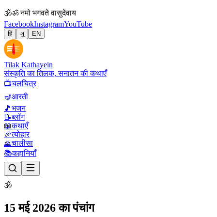
🕉
ॐ नमो भगवते वासुदेवाय
Facebook
Instagram
YouTube
हिं
ગુ
EN
Tilak Kathayein
संस्कृति का तिलक, सनातन की कथाएँ
📺
चलचित्र
🪔
आरती
🎵
भजन
📝
ब्लॉग
📖
कथाएँ
🎉
त्योहार
🙏
चालीसा
📚
कहानियाँ
🕉
15 मई 2026 का पंचांग