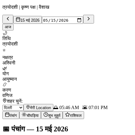
त्रयोदशी | कृष्ण पक्ष | वैशाख
15 मई 2026
आज
🌙
तिथि
त्रयोदशी
⭐
नक्षत्र
अश्विनी
🌿
योग
आयुष्मान
📿
करण
वणिज
शहर चुनें:
🌅
05:46 AM
🌇
07:01 PM
मेरी Location
पंचांग
चौघड़िया
शुभ मुहूर्त
राशिफल
📅
पंचांग
—
15 मई 2026