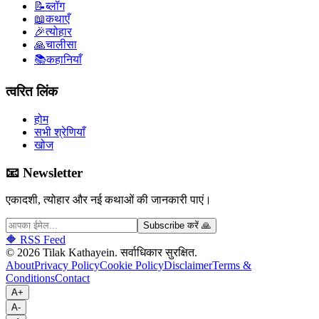
📝
ब्लॉग
📖
कथाएँ
🎉
त्योहार
🙏
चालीसा
📚
कहानियाँ
त्वरित लिंक
होम
सभी श्रेणियाँ
खोज
📧 Newsletter
एकादशी, त्योहार और नई कथाओं की जानकारी पाएं।
Subscribe करें 🙏
🔶 RSS Feed
©
2026
Tilak Kathayein.
सर्वाधिकार सुरक्षित
.
About
Privacy Policy
Cookie Policy
Disclaimer
Terms &
Conditions
Contact
A+
A-