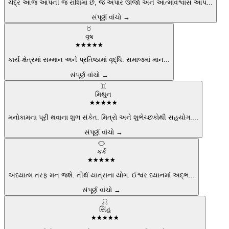
ચંદ્ર આજ આપની જ રાશિમાં છે, જે અપાર ઊર્જા અને આત્મવિશ્વાસ આપ
...
સંપૂર્ણ વાંચો →
♉
વૃષ
★
★
★
★
★
કાર્ય-ક્ષેત્રમાં સમ્માન અને પ્રતિષ્ઠામાં વૃદ્ધિ. સમાજમાં માન
...
સંપૂર્ણ વાંચો →
♊
મિથુન
★
★
★
★
★
મનોકામના પૂરી થવાના શુભ સંકેત. મિત્રો અને શુભેચ્છકોથી સહયોગ.
...
સંપૂર્ણ વાંચો →
♋
કર્ક
★
★
★
★
★
અધ્યાત્મ તરફ મન જશે. તીર્થ યાત્રાના યોગ. ઈશ્વર ધ્યાનમાં અદ્ભ
...
સંપૂર્ણ વાંચો →
♌
સિંહ
★
★
★
★
★