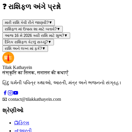
❓ રાશિફળ અંગે પ્રશ્નો
મારી રાશિ કેવી રીતે જાણવી?
▼
રાશિફળ માં ઉપાય શા માટે બતાવે?
▼
આજ 16 મે 2026 ક્યી રાશિ માટે શુભ?
▼
દૈનિક રાશિફળ કેટલું સચ્ચું?
▼
રાશિ અને લગ્ન માં ફર્ક?
▼
Tilak Kathayein
संस्कृति का तिलक, सनातन की कथाएँ
હિંદુ ધર્મની પવિત્ર કથાઓ, આરતી, મંત્ર અને ભજનનો સંગ્રહ।
📧
contact@tilakkathayein.com
શ્રેણીઓ
📺
ફિલ્મ
🪔
આરતી