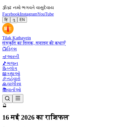
🕉
ॐ નમો ભગવતે વાસુદેવાય
Facebook
Instagram
YouTube
हिं
ગુ
EN
Tilak Kathayein
संस्कृति का तिलक, सनातन की कथाएँ
📺
ફિલ્મ
🪔
આરતી
🎵
ભજન
📝
બ્લૉગ
📖
કથાઓ
🎉
તહેવારો
🙏
ચાલીસા
📚
વાર્તાઓ
🔮
16 मई 2026 का राशिफल