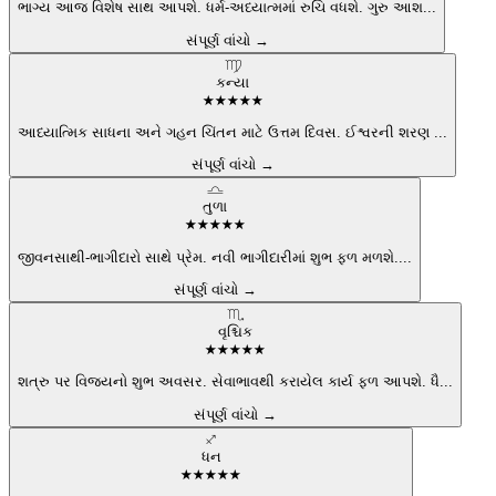
ભાગ્ય આજ વિશેષ સાથ આપશે. ધર્મ-અધ્યાત્મમાં રુચિ વધશે. ગુરુ આશ
...
સંપૂર્ણ વાંચો →
♍
કન્યા
★
★
★
★
★
આધ્યાત્મિક સાધના અને ગહન ચિંતન માટે ઉત્તમ દિવસ. ઈશ્વરની શરણ
...
સંપૂર્ણ વાંચો →
♎
તુળા
★
★
★
★
★
જીવનસાથી-ભાગીદારો સાથે પ્રેમ. નવી ભાગીદારીમાં શુભ ફળ મળશે.
...
સંપૂર્ણ વાંચો →
♏
વૃશ્ચિક
★
★
★
★
★
શત્રુ પર વિજયનો શુભ અવસર. સેવાભાવથી કરાયેલ કાર્ય ફળ આપશે. ધૈ
...
સંપૂર્ણ વાંચો →
♐
ધન
★
★
★
★
★