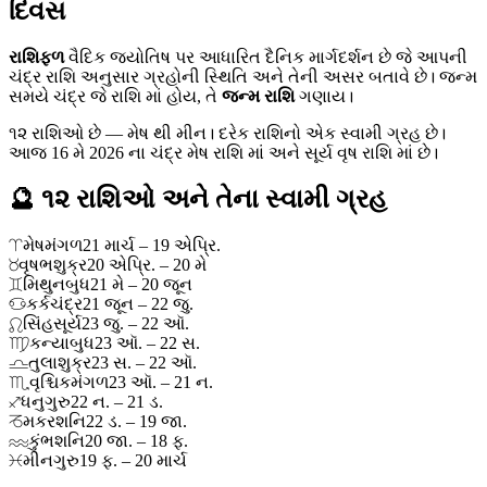
દિવસ
રાશિફળ
વૈદિક જ્યોતિષ પર આધારિત દૈનિક માર્ગદર્શન છે જે આપની
ચંદ્ર રાશિ અનુસાર ગ્રહોની સ્થિતિ અને તેની અસર બતાવે છે। જન્મ
સમયે ચંદ્ર જે રાશિ માં હોય, તે
જન્મ રાશિ
ગણાય।
૧૨ રાશિઓ છે — મેષ થી મીન। દરેક રાશિનો એક સ્વામી ગ્રહ છે।
આજ 16 મે 2026 ના ચંદ્ર મેષ રાશિ માં અને સૂર્ય વૃષ રાશિ માં છે।
🔮 ૧૨ રાશિઓ અને તેના સ્વામી ગ્રહ
♈
મેષ
મંગળ
21 માર્ચ – 19 એપ્રિ.
♉
વૃષભ
શુક્ર
20 એપ્રિ. – 20 મે
♊
મિથુન
બુધ
21 મે – 20 જૂન
♋
કર્ક
ચંદ્ર
21 જૂન – 22 જુ.
♌
સિંહ
સૂર્ય
23 જુ. – 22 ઑ.
♍
કન્યા
બુધ
23 ઑ. – 22 સ.
♎
તુલા
શુક્ર
23 સ. – 22 ઑ.
♏
વૃશ્ચિક
મંગળ
23 ઑ. – 21 ન.
♐
ધનુ
ગુરુ
22 ન. – 21 ડ.
♑
મકર
શનિ
22 ડ. – 19 જા.
♒
કુંભ
શનિ
20 જા. – 18 ફ.
♓
મીન
ગુરુ
19 ફ. – 20 માર્ચ