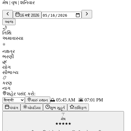
મેષ | વૃષ | શનિવાર
16 मई 2026
આજ
🌙
તિથિ
અમાવાસ્યા
⭐
નક્ષત્ર
ભરણી
🌿
યોગ
સૌભાગ્ય
📿
કરણ
નાગ
શહેર પસંદ કરો:
🌅
05:45 AM
🌇
07:01 PM
મારું સ્થાન
પંચાંગ
ચોઘડિયા
શુભ મુહૂર્ત
રાશિફળ
♈
મેષ
★
★
★
★
★