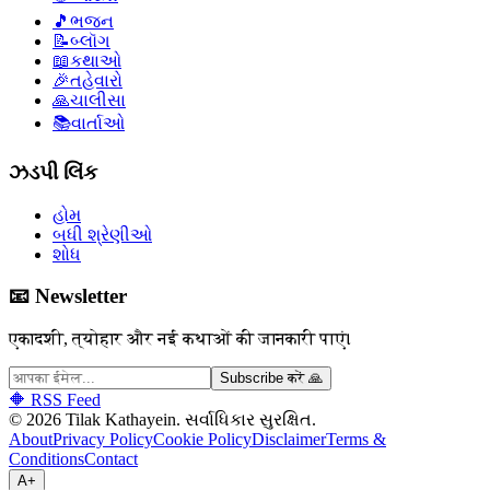
🎵
ભજન
📝
બ્લૉગ
📖
કથાઓ
🎉
તહેવારો
🙏
ચાલીસા
📚
વાર્તાઓ
ઝડપી લિંક
હોમ
બધી શ્રેણીઓ
શોધ
📧 Newsletter
एकादशी, त्योहार और नई कथाओं की जानकारी पाएं।
Subscribe करें 🙏
🔶 RSS Feed
©
2026
Tilak Kathayein.
સર્વાધિકાર સુરક્ષિત
.
About
Privacy Policy
Cookie Policy
Disclaimer
Terms &
Conditions
Contact
A+