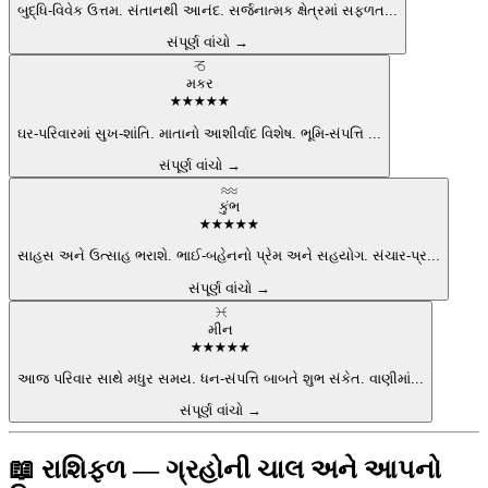
બુદ્ધિ-વિવેક ઉત્તમ. સંતાનથી આનંદ. સર્જનાત્મક ક્ષેત્રમાં સફળત
...
સંપૂર્ણ વાંચો →
♑
મકર
★
★
★
★
★
ઘર-પરિવારમાં સુખ-શાંતિ. માતાનો આશીર્વાદ વિશેષ. ભૂમિ-સંપત્તિ
...
સંપૂર્ણ વાંચો →
♒
કુંભ
★
★
★
★
★
સાહસ અને ઉત્સાહ ભરાશે. ભાઈ-બહેનનો પ્રેમ અને સહયોગ. સંચાર-પ્ર
...
સંપૂર્ણ વાંચો →
♓
મીન
★
★
★
★
★
આજ પરિવાર સાથે મધુર સમય. ધન-સંપત્તિ બાબતે શુભ સંકેત. વાણીમાં
...
સંપૂર્ણ વાંચો →
📖 રાશિફળ — ગ્રહોની ચાલ અને આપનો