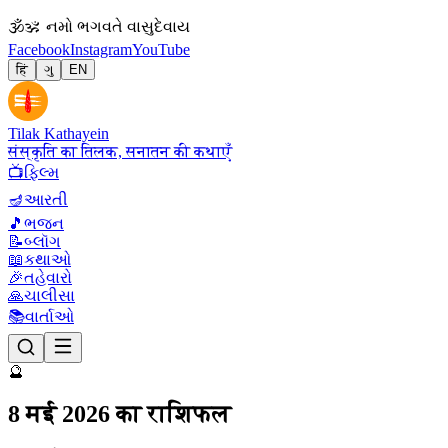
🕉
ॐ નમો ભગવતે વાસુદેવાય
Facebook
Instagram
YouTube
हिं
ગુ
EN
Tilak Kathayein
संस्कृति का तिलक, सनातन की कथाएँ
📺
ફિલ્મ
🪔
આરતી
🎵
ભજન
📝
બ્લૉગ
📖
કથાઓ
🎉
તહેવારો
🙏
ચાલીસા
📚
વાર્તાઓ
🔮
8 मई 2026 का राशिफल