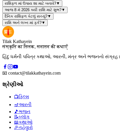
રાશિફળ માં ઉપાય શા માટે બતાવે?
▼
આજ 8 મે 2026 ક્યી રાશિ માટે શુભ?
▼
દૈનિક રાશિફળ કેટલું સચ્ચું?
▼
રાશિ અને લગ્ન માં ફર્ક?
▼
Tilak Kathayein
संस्कृति का तिलक, सनातन की कथाएँ
હિંદુ ધર્મની પવિત્ર કથાઓ, આરતી, મંત્ર અને ભજનનો સંગ્રહ।
📧
contact@tilakkathayein.com
શ્રેણીઓ
📺
ફિલ્મ
🪔
આરતી
🎵
ભજન
📝
બ્લૉગ
📖
કથાઓ
🎉
તહેવારો