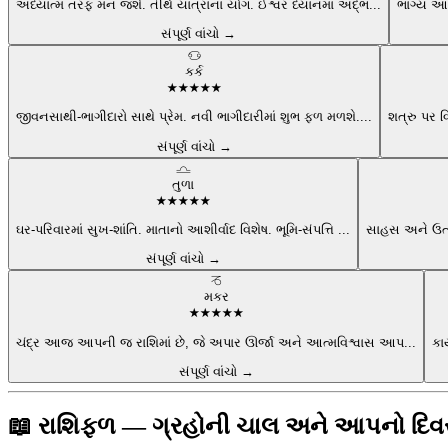
અધ્યાત્મ તરફ મન જશે. તીર્થ યાત્રાના યોગ. ઈશ્વર ધ્યાનમાં અદ્ભ
...
ભાગ્ય આજ
સંપૂર્ણ વાંચો →
♋
કર્ક
★
★
★
★
★
જીવનસાથી-ભાગીદારો સાથે પ્રેમ. નવી ભાગીદારીમાં શુભ ફળ મળશે.
...
શત્રુ પર 
સંપૂર્ણ વાંચો →
♎
તુળા
★
★
★
★
★
ઘર-પરિવારમાં સુખ-શાંતિ. માતાનો આશીર્વાદ વિશેષ. ભૂમિ-સંપત્તિ
...
સાહસ અને ઉત્સ
સંપૂર્ણ વાંચો →
♑
મકર
★
★
★
★
★
ચંદ્ર આજ આપની જ રાશિમાં છે, જે અપાર ઊર્જા અને આત્મવિશ્વાસ આપ
...
કાર
સંપૂર્ણ વાંચો →
📖 રાશિફળ — ગ્રહોની ચાલ અને આપનો દિ