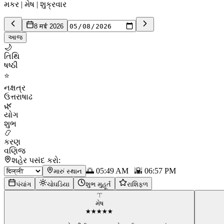
મકર | મેષ | શુક્રવાર
8 मई 2026
આજ
🌙
તિથિ
ષષ્ઠી
⭐
નક્ષત્ર
ઉત્તરાષાઢ
🌿
યોગ
શુભ
📿
કરણ
વણિજ
શહેર પસંદ કરો:
🌅
05:49 AM
🌇
06:57 PM
મારું સ્થાન
પંચાંગ
ચોઘડિયા
શુભ મુહૂર્ત
રાશિફળ
♈
મેષ
★
★
★
★
★