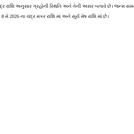
્ર રાશિ અનુસાર ગ્રહોની સ્થિતિ અને તેની અસર બતાવે છે। જન્મ સમયે 
 2026 ના ચંદ્ર મકર રાશિ માં અને સૂર્ય મેષ રાશિ માં છે।