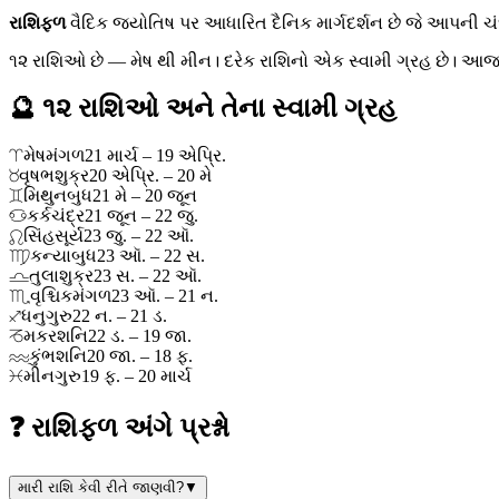
રાશિફળ
વૈદિક જ્યોતિષ પર આધારિત દૈનિક માર્ગદર્શન છે જે આપની ચંદ
૧૨ રાશિઓ છે — મેષ થી મીન। દરેક રાશિનો એક સ્વામી ગ્રહ છે। આજ 8 મે
🔮 ૧૨ રાશિઓ અને તેના સ્વામી ગ્રહ
♈
મેષ
મંગળ
21 માર્ચ – 19 એપ્રિ.
♉
વૃષભ
શુક્ર
20 એપ્રિ. – 20 મે
♊
મિથુન
બુધ
21 મે – 20 જૂન
♋
કર્ક
ચંદ્ર
21 જૂન – 22 જુ.
♌
સિંહ
સૂર્ય
23 જુ. – 22 ઑ.
♍
કન્યા
બુધ
23 ઑ. – 22 સ.
♎
તુલા
શુક્ર
23 સ. – 22 ઑ.
♏
વૃશ્ચિક
મંગળ
23 ઑ. – 21 ન.
♐
ધનુ
ગુરુ
22 ન. – 21 ડ.
♑
મકર
શનિ
22 ડ. – 19 જા.
♒
કુંભ
શનિ
20 જા. – 18 ફ.
♓
મીન
ગુરુ
19 ફ. – 20 માર્ચ
❓ રાશિફળ અંગે પ્રશ્નો
મારી રાશિ કેવી રીતે જાણવી?
▼