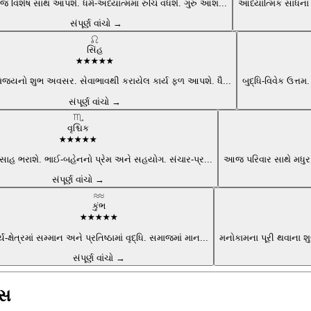
 વિશેષ સાથ આપશે. ધર્મ-અધ્યાત્મમાં રુચિ વધશે. ગુરુ આશ
...
આધ્યાત્મિક સાધના
સંપૂર્ણ વાંચો →
♌
સિંહ
★
★
★
★
★
વિજયનો શુભ અવસર. સેવાભાવથી કરાયેલ કાર્ય ફળ આપશે. ધૈ
...
બુદ્ધિ-વિવેક ઉત્ત
સંપૂર્ણ વાંચો →
♏
વૃશ્ચિક
★
★
★
★
★
ાહ ભરાશે. ભાઈ-બહેનનો પ્રેમ અને સહયોગ. સંચાર-પ્ર
...
આજ પરિવાર સાથે મધુર 
સંપૂર્ણ વાંચો →
♒
કુંભ
★
★
★
★
★
્ય-ક્ષેત્રમાં સમ્માન અને પ્રતિષ્ઠામાં વૃદ્ધિ. સમાજમાં માન
...
મનોકામના પૂરી થવાના શુ
સંપૂર્ણ વાંચો →
વસ