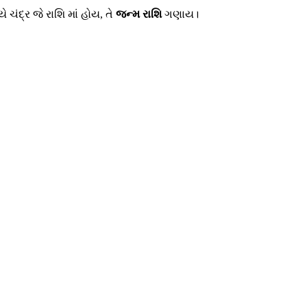
ચંદ્ર જે રાશિ માં હોય, તે
જન્મ રાશિ
ગણાય।