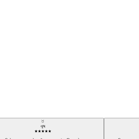
♉
વૃષ
★
★
★
★
★