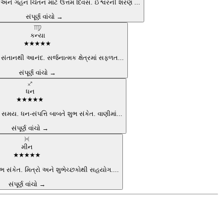
 અને ગહન ચિંતન માટે ઉત્તમ દિવસ. ઈશ્વરની શરણ
...
સંપૂર્ણ વાંચો →
♍
કન્યા
★
★
★
★
★
મ. સંતાનથી આનંદ. સર્જનાત્મક ક્ષેત્રમાં સફળત
...
સંપૂર્ણ વાંચો →
♐
ધન
★
★
★
★
★
સમય. ધન-સંપત્તિ બાબતે શુભ સંકેત. વાણીમાં
...
સંપૂર્ણ વાંચો →
♓
મીન
★
★
★
★
★
ભ સંકેત. મિત્રો અને શુભેચ્છકોથી સહયોગ.
...
સંપૂર્ણ વાંચો →