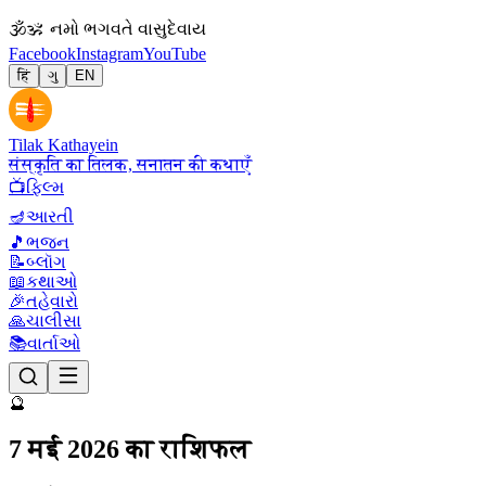
🕉
ॐ નમો ભગવતે વાસુદેવાય
Facebook
Instagram
YouTube
हिं
ગુ
EN
Tilak Kathayein
संस्कृति का तिलक, सनातन की कथाएँ
📺
ફિલ્મ
🪔
આરતી
🎵
ભજન
📝
બ્લૉગ
📖
કથાઓ
🎉
તહેવારો
🙏
ચાલીસા
📚
વાર્તાઓ
🔮
7 मई 2026 का राशिफल