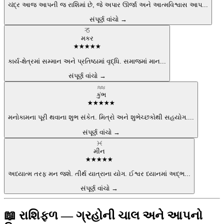
ચંદ્ર આજ આપની જ રાશિમાં છે, જે અપાર ઊર્જા અને આત્મવિશ્વાસ આપ
...
સંપૂર્ણ વાંચો →
♑
મકર
★
★
★
★
★
કાર્ય-ક્ષેત્રમાં સમ્માન અને પ્રતિષ્ઠામાં વૃદ્ધિ. સમાજમાં માન
...
સંપૂર્ણ વાંચો →
♒
કુંભ
★
★
★
★
★
મનોકામના પૂરી થવાના શુભ સંકેત. મિત્રો અને શુભેચ્છકોથી સહયોગ.
...
સંપૂર્ણ વાંચો →
♓
મીન
★
★
★
★
★
અધ્યાત્મ તરફ મન જશે. તીર્થ યાત્રાના યોગ. ઈશ્વર ધ્યાનમાં અદ્ભ
...
સંપૂર્ણ વાંચો →
📖 રાશિફળ — ગ્રહોની ચાલ અને આપનો