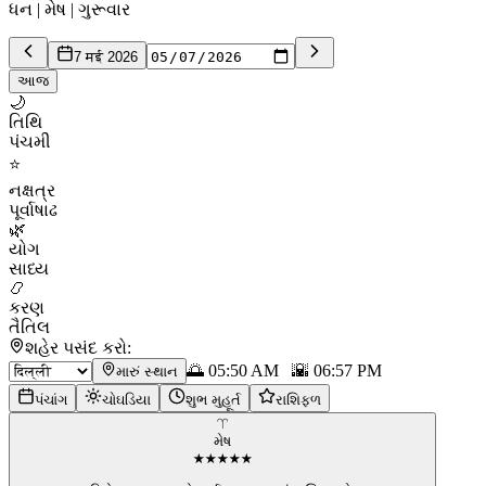
ધન | મેષ | ગુરૂવાર
7 मई 2026
આજ
🌙
તિથિ
પંચમી
⭐
નક્ષત્ર
પૂર્વાષાઢ
🌿
યોગ
સાધ્ય
📿
કરણ
તૈતિલ
શહેર પસંદ કરો:
🌅
05:50 AM
🌇
06:57 PM
મારું સ્થાન
પંચાંગ
ચોઘડિયા
શુભ મુહૂર્ત
રાશિફળ
♈
મેષ
★
★
★
★
★