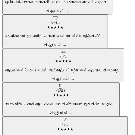
બુદ્ધિ-વિવેક ઉત્તમ. સંતાનથી આનંદ. સર્જનાત્મક ક્ષેત્રમાં સફળત
...
સંપૂર્ણ વાંચો →
♍
કન્યા
★
★
★
★
★
ઘર-પરિવારમાં સુખ-શાંતિ. માતાનો આશીર્વાદ વિશેષ. ભૂમિ-સંપત્તિ
...
સંપૂર્ણ વાંચો →
♎
તુળા
★
★
★
★
★
સાહસ અને ઉત્સાહ ભરાશે. ભાઈ-બહેનનો પ્રેમ અને સહયોગ. સંચાર-પ્ર
...
સંપૂર્ણ વાંચો →
♏
વૃશ્ચિક
★
★
★
★
★
આજ પરિવાર સાથે મધુર સમય. ધન-સંપત્તિ બાબતે શુભ સંકેત. વાણીમાં
...
સંપૂર્ણ વાંચો →
♐
ધન
★
★
★
★
★