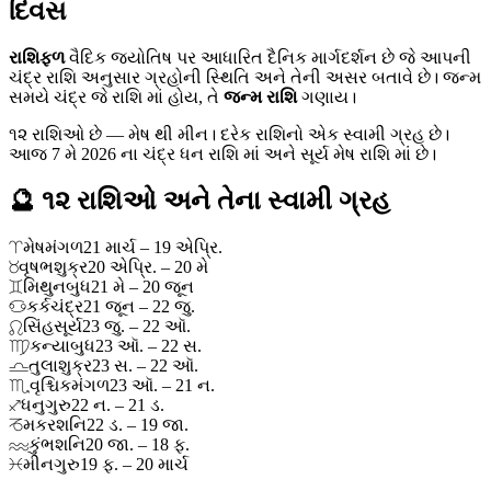
દિવસ
રાશિફળ
વૈદિક જ્યોતિષ પર આધારિત દૈનિક માર્ગદર્શન છે જે આપની
ચંદ્ર રાશિ અનુસાર ગ્રહોની સ્થિતિ અને તેની અસર બતાવે છે। જન્મ
સમયે ચંદ્ર જે રાશિ માં હોય, તે
જન્મ રાશિ
ગણાય।
૧૨ રાશિઓ છે — મેષ થી મીન। દરેક રાશિનો એક સ્વામી ગ્રહ છે।
આજ 7 મે 2026 ના ચંદ્ર ધન રાશિ માં અને સૂર્ય મેષ રાશિ માં છે।
🔮 ૧૨ રાશિઓ અને તેના સ્વામી ગ્રહ
♈
મેષ
મંગળ
21 માર્ચ – 19 એપ્રિ.
♉
વૃષભ
શુક્ર
20 એપ્રિ. – 20 મે
♊
મિથુન
બુધ
21 મે – 20 જૂન
♋
કર્ક
ચંદ્ર
21 જૂન – 22 જુ.
♌
સિંહ
સૂર્ય
23 જુ. – 22 ઑ.
♍
કન્યા
બુધ
23 ઑ. – 22 સ.
♎
તુલા
શુક્ર
23 સ. – 22 ઑ.
♏
વૃશ્ચિક
મંગળ
23 ઑ. – 21 ન.
♐
ધનુ
ગુરુ
22 ન. – 21 ડ.
♑
મકર
શનિ
22 ડ. – 19 જા.
♒
કુંભ
શનિ
20 જા. – 18 ફ.
♓
મીન
ગુરુ
19 ફ. – 20 માર્ચ