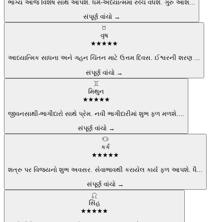
ભાગ્ય આજ વિશેષ સાથ આપશે. ધર્મ-અધ્યાત્મમાં રુચિ વધશે. ગુરુ આશ
...
સંપૂર્ણ વાંચો →
♉
વૃષ
★
★
★
★
★
આધ્યાત્મિક સાધના અને ગહન ચિંતન માટે ઉત્તમ દિવસ. ઈશ્વરની શરણ
...
સંપૂર્ણ વાંચો →
♊
મિથુન
★
★
★
★
★
જીવનસાથી-ભાગીદારો સાથે પ્રેમ. નવી ભાગીદારીમાં શુભ ફળ મળશે.
...
સંપૂર્ણ વાંચો →
♋
કર્ક
★
★
★
★
★
શત્રુ પર વિજયનો શુભ અવસર. સેવાભાવથી કરાયેલ કાર્ય ફળ આપશે. ધૈ
...
સંપૂર્ણ વાંચો →
♌
સિંહ
★
★
★
★
★