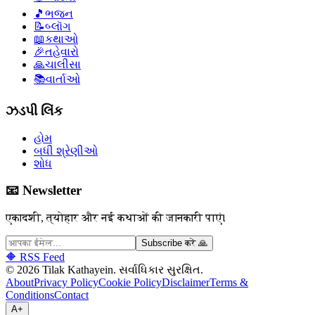
🎵
ભજન
📝
બ્લૉગ
📖
કથાઓ
🎉
તહેવારો
🙏
ચાલીસા
📚
વાર્તાઓ
ઝડપી લિંક
હોમ
બધી શ્રેણીઓ
શોધ
📧 Newsletter
एकादशी, त्योहार और नई कथाओं की जानकारी पाएं।
Subscribe करें 🙏
🔶 RSS Feed
©
2026
Tilak Kathayein.
સર્વાધિકાર સુરક્ષિત
.
About
Privacy Policy
Cookie Policy
Disclaimer
Terms &
Conditions
Contact
A+