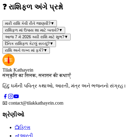
❓ રાશિફળ અંગે પ્રશ્નો
મારી રાશિ કેવી રીતે જાણવી?
▼
રાશિફળ માં ઉપાય શા માટે બતાવે?
▼
આજ 7 મે 2026 ક્યી રાશિ માટે શુભ?
▼
દૈનિક રાશિફળ કેટલું સચ્ચું?
▼
રાશિ અને લગ્ન માં ફર્ક?
▼
Tilak Kathayein
संस्कृति का तिलक, सनातन की कथाएँ
હિંદુ ધર્મની પવિત્ર કથાઓ, આરતી, મંત્ર અને ભજનનો સંગ્રહ।
📧
contact@tilakkathayein.com
શ્રેણીઓ
📺
ફિલ્મ
🪔
આરતી