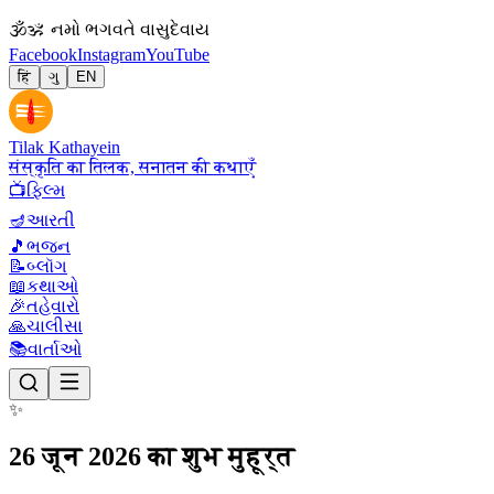
🕉
ॐ નમો ભગવતે વાસુદેવાય
Facebook
Instagram
YouTube
हिं
ગુ
EN
Tilak Kathayein
संस्कृति का तिलक, सनातन की कथाएँ
📺
ફિલ્મ
🪔
આરતી
🎵
ભજન
📝
બ્લૉગ
📖
કથાઓ
🎉
તહેવારો
🙏
ચાલીસા
📚
વાર્તાઓ
✨
26 जून 2026 का शुभ मुहूर्त