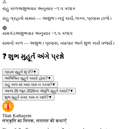
⚠️
રાહુ કાળ
અશુભ
વાર અનુસાર ~૧.૫ કલાક
રાહુ ગ્રહનો સમય — અશુભ। નવું કાર્ય, લગ્ન, પ્રવાસ ટાળો।
🔴
યમગંડ
અશુભ
વાર અનુસાર ~૧.૫ કલાક
યમનો કાળ — અશુભ। પ્રવાસ, વ્યાપાર અને શુભ કાર્ય વર્જ્ય।
❓ શુભ મુહૂર્ત અંગે પ્રશ્નો
બ્રહ્મ મુહૂર્ત શું છે?
▼
અભિજિત મુહૂર્ત ક્યારે હોય?
▼
રાહુ કાળ માં ક્યા કામ ન કરવા?
▼
આજ 26 જૂન 2026ના ગોધૂળિ મુહૂર્ત ક્યારે?
▼
શુભ મુહૂર્ત વગર કામ ન ચાલે?
▼
Tilak Kathayein
संस्कृति का तिलक, सनातन की कथाएँ