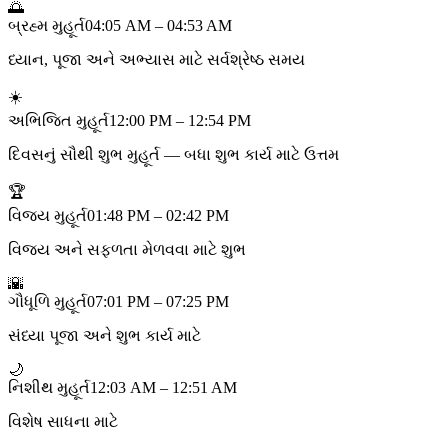
🌅
બ્રહ્મ મુહૂર્ત
04:05 AM – 04:53 AM
ધ્યાન, પૂજા અને અભ્યાસ માટે સર્વશ્રેષ્ઠ સમય
☀️
અભિજિત મુહૂર્ત
12:00 PM – 12:54 PM
દિવસનું સૌથી શુભ મુહૂર્ત — બધા શુભ કાર્ય માટે ઉત્તમ
🏆
વિજય મુહૂર્ત
01:48 PM – 02:42 PM
વિજય અને સફળતા મેળવવા માટે શુભ
🌇
ગૌધૂળિ મુહૂર્ત
07:01 PM – 07:25 PM
સંધ્યા પૂજા અને શુભ કાર્ય માટે
🌙
નિશીથ મુહૂર્ત
12:03 AM – 12:51 AM
વિશેષ સાધના માટે