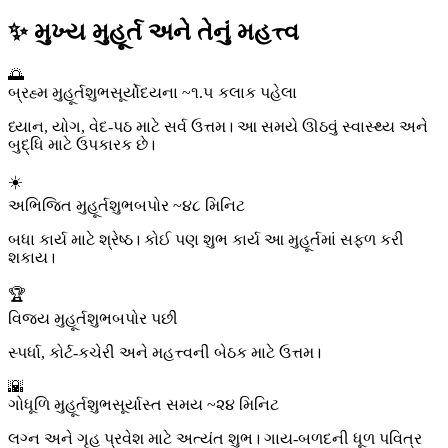
✨ મુખ્ય મુહૂર્ત અને તેનું મહત્ત્વ
🌅
બ્રહ્મ મુહૂર્ત
શુભ
સૂર્યોદયના ~૧.૫ કલાક પહેલા
ધ્યાન, યોગ, વેદ-પઠ માટે સર્વ ઉત્તમ। આ સમયે ઊઠવું સ્વાસ્થ્ય અને
બુદ્ધિ માટે ઉપકારક છે।
☀️
અભિજિત મુહૂર્ત
શુભ
બપોર ~૪૮ મિનિટ
બધા કાર્ય માટે શ્રેષ્ઠ। કોઈ પણ શુભ કાર્ય આ મુહૂર્તમાં સફળ કરી
શકાય।
🏆
વિજય મુહૂર્ત
શુભ
બપોર પછી
સ્પર્ધા, કોર્ટ-કચેરી અને મહત્ત્વની બેઠક માટે ઉત્તમ।
🌇
ગોધૂળિ મુહૂર્ત
શુભ
સૂર્યાસ્ત સમય ~૨૪ મિનિટ
લગ્ન અને ગૃહ પ્રવેશ માટે અત્યંત શુભ। ગાય-બળદની ધૂળ પવિત્ર