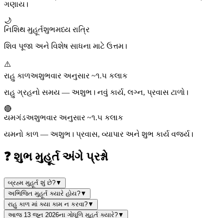
ગણાય।
🌙
નિશિથ મુહૂર્ત
શુભ
મધ્ય રાત્રિ
શિવ પૂજા અને વિશેષ સાધના માટે ઉત્તમ।
⚠️
રાહુ કાળ
અશુભ
વાર અનુસાર ~૧.૫ કલાક
રાહુ ગ્રહનો સમય — અશુભ। નવું કાર્ય, લગ્ન, પ્રવાસ ટાળો।
🔴
યમગંડ
અશુભ
વાર અનુસાર ~૧.૫ કલાક
યમનો કાળ — અશુભ। પ્રવાસ, વ્યાપાર અને શુભ કાર્ય વર્જ્ય।
❓ શુભ મુહૂર્ત અંગે પ્રશ્નો
બ્રહ્મ મુહૂર્ત શું છે?
▼
અભિજિત મુહૂર્ત ક્યારે હોય?
▼
રાહુ કાળ માં ક્યા કામ ન કરવા?
▼
આજ 13 જૂન 2026ના ગોધૂળિ મુહૂર્ત ક્યારે?
▼