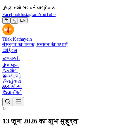
🕉
ॐ નમો ભગવતે વાસુદેવાય
Facebook
Instagram
YouTube
हिं
ગુ
EN
Tilak Kathayein
संस्कृति का तिलक, सनातन की कथाएँ
📺
ફિલ્મ
🪔
આરતી
🎵
ભજન
📝
બ્લૉગ
📖
કથાઓ
🎉
તહેવારો
🙏
ચાલીસા
📚
વાર્તાઓ
✨
13 जून 2026 का शुभ मुहूर्त