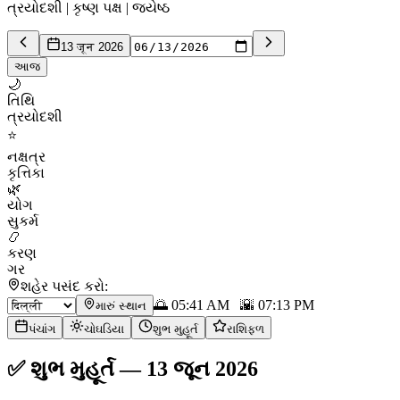
ત્રયોદશી | કૃષ્ણ પક્ષ | જ્યેષ્ઠ
13 जून 2026
આજ
🌙
તિથિ
ત્રયોદશી
⭐
નક્ષત્ર
કૃત્તિકા
🌿
યોગ
સુકર્મ
📿
કરણ
ગર
શહેર પસંદ કરો:
🌅
05:41 AM
🌇
07:13 PM
મારું સ્થાન
પંચાંગ
ચોઘડિયા
શુભ મુહૂર્ત
રાશિફળ
✅
શુભ મુહૂર્ત
—
13 જૂન 2026