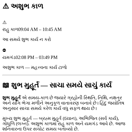
⚠️
અશુભ કાળ
⚠️
રાહુ કાળ
09:04 AM – 10:45 AM
આ સમયે શુભ કાર્ય ન કરો
⛔
યમગંડ
02:08 PM – 03:49 PM
અશુભ કાળ — મહત્ત્વના કાર્ય ટાળો
📖 શુભ મુહૂર્ત — સાચા સમયે સાચું કાર્ય
શુભ મુહૂર્ત
એ સમય-કાળ છે જ્યારે ગ્રહોની સ્થિતિ, તિથિ, નક્ષત્ર
અને યોગ ભેગા મળીને અનુકૂળ વાતાવરણ બનાવે છે। હિંદુ જ્યોતિષ
અનુસાર સાચા સમયે કરેલ કાર્ય વધુ સફળ થાય છે।
મુખ્ય શુભ મુહૂર્ત — બ્રહ્મ મુહૂર્ત (ધ્યાન), અભિજિત (સર્વ કાર્ય),
ગોધૂળિ (લગ્ન). અશુભ કાળમાં રાહુ કાળ અને યમગંડ આવે છે. આજ
શનિવારના ઉપર સચોટ સમય બતાવ્યો છે.