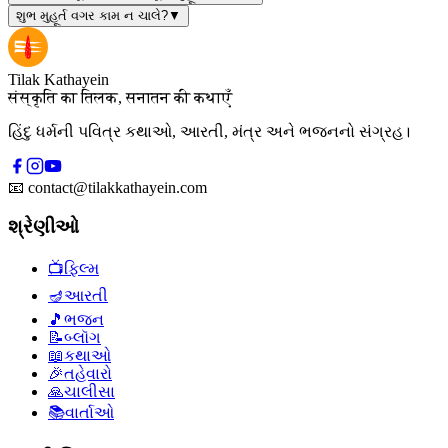
શુભ મુહૂર્ત વગર કામ ન ચાલે?
▼
Tilak Kathayein
संस्कृति का तिलक, सनातन की कथाएँ
હિંદુ ધર્મની પવિત્ર કથાઓ, આરતી, મંત્ર અને ભજનનો સંગ્રહ।
📧
contact@tilakkathayein.com
શ્રેણીઓ
📺
ફિલ્મ
🪔
આરતી
🎵
ભજન
📝
બ્લૉગ
📖
કથાઓ
🎉
તહેવારો
🙏
ચાલીસા
📚
વાર્તાઓ