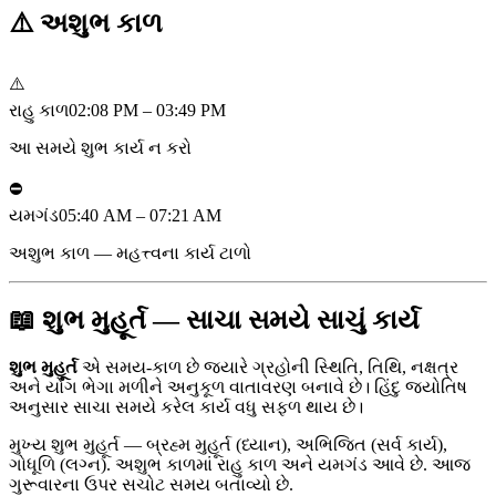
⚠️
અશુભ કાળ
⚠️
રાહુ કાળ
02:08 PM – 03:49 PM
આ સમયે શુભ કાર્ય ન કરો
⛔
યમગંડ
05:40 AM – 07:21 AM
અશુભ કાળ — મહત્ત્વના કાર્ય ટાળો
📖 શુભ મુહૂર્ત — સાચા સમયે સાચું કાર્ય
શુભ મુહૂર્ત
એ સમય-કાળ છે જ્યારે ગ્રહોની સ્થિતિ, તિથિ, નક્ષત્ર
અને યોગ ભેગા મળીને અનુકૂળ વાતાવરણ બનાવે છે। હિંદુ જ્યોતિષ
અનુસાર સાચા સમયે કરેલ કાર્ય વધુ સફળ થાય છે।
મુખ્ય શુભ મુહૂર્ત — બ્રહ્મ મુહૂર્ત (ધ્યાન), અભિજિત (સર્વ કાર્ય),
ગોધૂળિ (લગ્ન). અશુભ કાળમાં રાહુ કાળ અને યમગંડ આવે છે. આજ
ગુરૂવારના ઉપર સચોટ સમય બતાવ્યો છે.