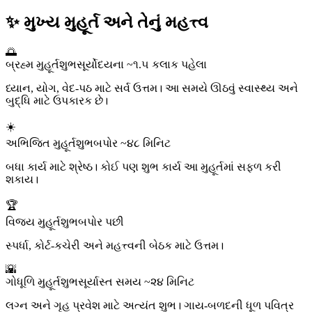
✨ મુખ્ય મુહૂર્ત અને તેનું મહત્ત્વ
🌅
બ્રહ્મ મુહૂર્ત
શુભ
સૂર્યોદયના ~૧.૫ કલાક પહેલા
ધ્યાન, યોગ, વેદ-પઠ માટે સર્વ ઉત્તમ। આ સમયે ઊઠવું સ્વાસ્થ્ય અને
બુદ્ધિ માટે ઉપકારક છે।
☀️
અભિજિત મુહૂર્ત
શુભ
બપોર ~૪૮ મિનિટ
બધા કાર્ય માટે શ્રેષ્ઠ। કોઈ પણ શુભ કાર્ય આ મુહૂર્તમાં સફળ કરી
શકાય।
🏆
વિજય મુહૂર્ત
શુભ
બપોર પછી
સ્પર્ધા, કોર્ટ-કચેરી અને મહત્ત્વની બેઠક માટે ઉત્તમ।
🌇
ગોધૂળિ મુહૂર્ત
શુભ
સૂર્યાસ્ત સમય ~૨૪ મિનિટ
લગ્ન અને ગૃહ પ્રવેશ માટે અત્યંત શુભ। ગાય-બળદની ધૂળ પવિત્ર