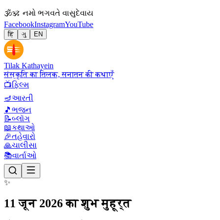
🕉
ॐ નમો ભગવતે વાસુદેવાય
Facebook
Instagram
YouTube
हिं
ગુ
EN
Tilak Kathayein
संस्कृति का तिलक, सनातन की कथाएँ
📺
ફિલ્મ
🪔
આરતી
🎵
ભજન
📝
બ્લૉગ
📖
કથાઓ
🎉
તહેવારો
🙏
ચાલીસા
📚
વાર્તાઓ
✨
11 जून 2026 का शुभ मुहूर्त