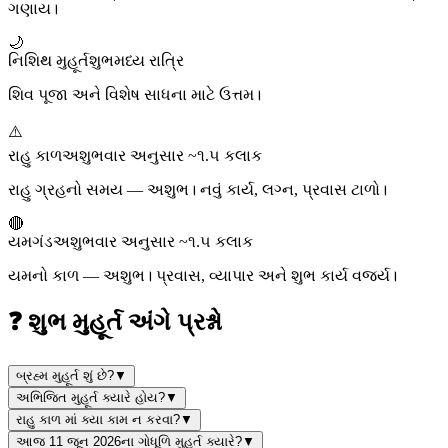
ગણાય।
🌙
નિશિથ મુહૂર્ત
શુભ
મધ્ય રાત્રિ
શિવ પૂજા અને વિશેષ સાધના માટે ઉત્તમ।
⚠️
રાહુ કાળ
અશુભ
વાર અનુસાર ~૧.૫ કલાક
રાહુ ગ્રહનો સમય — અશુભ। નવું કાર્ય, લગ્ન, પ્રવાસ ટાળો।
🔴
યમગંડ
અશુભ
વાર અનુસાર ~૧.૫ કલાક
યમનો કાળ — અશુભ। પ્રવાસ, વ્યાપાર અને શુભ કાર્ય વર્જ્ય।
❓ શુભ મુહૂર્ત અંગે પ્રશ્નો
બ્રહ્મ મુહૂર્ત શું છે?
▼
અભિજિત મુહૂર્ત ક્યારે હોય?
▼
રાહુ કાળ માં ક્યા કામ ન કરવા?
▼
આજ 11 જૂન 2026ના ગોધૂળિ મુહૂર્ત ક્યારે?
▼