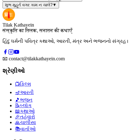
શુભ મુહૂર્ત વગર કામ ન ચાલે?
▼
Tilak Kathayein
संस्कृति का तिलक, सनातन की कथाएँ
હિંદુ ધર્મની પવિત્ર કથાઓ, આરતી, મંત્ર અને ભજનનો સંગ્રહ।
📧
contact@tilakkathayein.com
શ્રેણીઓ
📺
ફિલ્મ
🪔
આરતી
🎵
ભજન
📝
બ્લૉગ
📖
કથાઓ
🎉
તહેવારો
🙏
ચાલીસા
📚
વાર્તાઓ