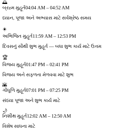
🌅
બ્રહ્મ મુહૂર્ત
04:04 AM – 04:52 AM
ધ્યાન, પૂજા અને અભ્યાસ માટે સર્વશ્રેષ્ઠ સમય
☀️
અભિજિત મુહૂર્ત
11:59 AM – 12:53 PM
દિવસનું સૌથી શુભ મુહૂર્ત — બધા શુભ કાર્ય માટે ઉત્તમ
🏆
વિજય મુહૂર્ત
01:47 PM – 02:41 PM
વિજય અને સફળતા મેળવવા માટે શુભ
🌇
ગૌધૂળિ મુહૂર્ત
07:01 PM – 07:25 PM
સંધ્યા પૂજા અને શુભ કાર્ય માટે
🌙
નિશીથ મુહૂર્ત
12:02 AM – 12:50 AM
વિશેષ સાધના માટે