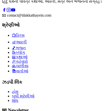
હિંદુ ધર્મની પવિત્ર કથાઓ, આરતી, મંત્ર અને ભજનનો સંગ્રહ।
📧
contact@tilakkathayein.com
શ્રેણીઓ
📺
ફિલ્મ
🪔
આરતી
🎵
ભજન
📝
બ્લૉગ
📖
કથાઓ
🎉
તહેવારો
🙏
ચાલીસા
📚
વાર્તાઓ
ઝડપી લિંક
હોમ
બધી શ્રેણીઓ
શોધ
📧 Newsletter