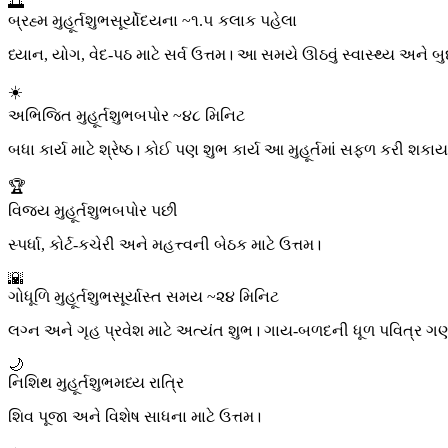
🌅
બ્રહ્મ મુહૂર્ત
શુભ
સૂર્યોદયના ~૧.૫ કલાક પહેલા
ધ્યાન, યોગ, વેદ-પઠ માટે સર્વ ઉત્તમ। આ સમયે ઊઠવું સ્વાસ્થ્ય અને બુ
☀️
અભિજિત મુહૂર્ત
શુભ
બપોર ~૪૮ મિનિટ
બધા કાર્ય માટે શ્રેષ્ઠ। કોઈ પણ શુભ કાર્ય આ મુહૂર્તમાં સફળ કરી શકા
🏆
વિજય મુહૂર્ત
શુભ
બપોર પછી
સ્પર્ધા, કોર્ટ-કચેરી અને મહત્ત્વની બેઠક માટે ઉત્તમ।
🌇
ગોધૂળિ મુહૂર્ત
શુભ
સૂર્યાસ્ત સમય ~૨૪ મિનિટ
લગ્ન અને ગૃહ પ્રવેશ માટે અત્યંત શુભ। ગાય-બળદની ધૂળ પવિત્ર ગ
🌙
નિશિથ મુહૂર્ત
શુભ
મધ્ય રાત્રિ
શિવ પૂજા અને વિશેષ સાધના માટે ઉત્તમ।