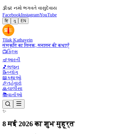
🕉
ॐ નમો ભગવતે વાસુદેવાય
Facebook
Instagram
YouTube
हिं
ગુ
EN
Tilak Kathayein
संस्कृति का तिलक, सनातन की कथाएँ
📺
ફિલ્મ
🪔
આરતી
🎵
ભજન
📝
બ્લૉગ
📖
કથાઓ
🎉
તહેવારો
🙏
ચાલીસા
📚
વાર્તાઓ
✨
8 मई 2026 का शुभ मुहूर्त