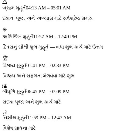
🌅
બ્રહ્મ મુહૂર્ત
04:13 AM – 05:01 AM
ધ્યાન, પૂજા અને અભ્યાસ માટે સર્વશ્રેષ્ઠ સમય
☀️
અભિજિત મુહૂર્ત
11:57 AM – 12:49 PM
દિવસનું સૌથી શુભ મુહૂર્ત — બધા શુભ કાર્ય માટે ઉત્તમ
🏆
વિજય મુહૂર્ત
01:41 PM – 02:33 PM
વિજય અને સફળતા મેળવવા માટે શુભ
🌇
ગૌધૂળિ મુહૂર્ત
06:45 PM – 07:09 PM
સંધ્યા પૂજા અને શુભ કાર્ય માટે
🌙
નિશીથ મુહૂર્ત
11:59 PM – 12:47 AM
વિશેષ સાધના માટે