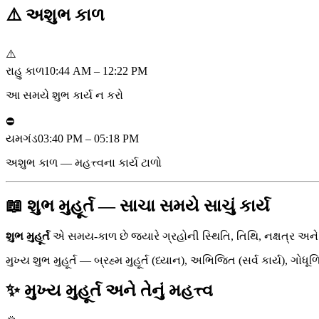
⚠️
અશુભ કાળ
⚠️
રાહુ કાળ
10:44 AM – 12:22 PM
આ સમયે શુભ કાર્ય ન કરો
⛔
યમગંડ
03:40 PM – 05:18 PM
અશુભ કાળ — મહત્ત્વના કાર્ય ટાળો
📖 શુભ મુહૂર્ત — સાચા સમયે સાચું કાર્ય
શુભ મુહૂર્ત
એ સમય-કાળ છે જ્યારે ગ્રહોની સ્થિતિ, તિથિ, નક્ષત્ર અન
મુખ્ય શુભ મુહૂર્ત — બ્રહ્મ મુહૂર્ત (ધ્યાન), અભિજિત (સર્વ કાર્ય)
✨ મુખ્ય મુહૂર્ત અને તેનું મહત્ત્વ