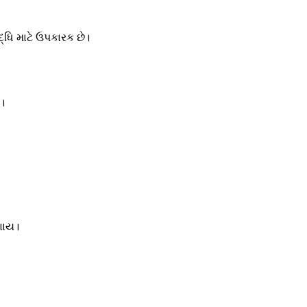
દ્ધિ માટે ઉપકારક છે।
ય।
ણાય।