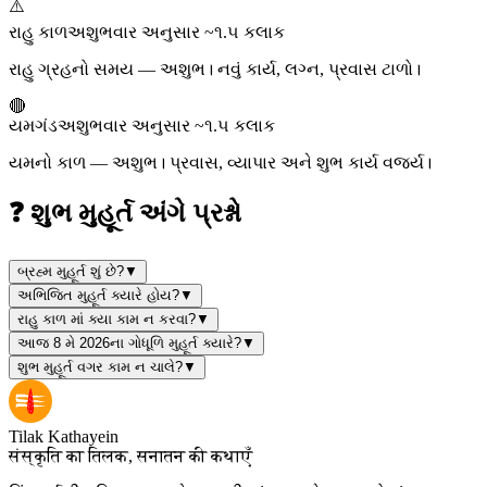
⚠️
રાહુ કાળ
અશુભ
વાર અનુસાર ~૧.૫ કલાક
રાહુ ગ્રહનો સમય — અશુભ। નવું કાર્ય, લગ્ન, પ્રવાસ ટાળો।
🔴
યમગંડ
અશુભ
વાર અનુસાર ~૧.૫ કલાક
યમનો કાળ — અશુભ। પ્રવાસ, વ્યાપાર અને શુભ કાર્ય વર્જ્ય।
❓ શુભ મુહૂર્ત અંગે પ્રશ્નો
બ્રહ્મ મુહૂર્ત શું છે?
▼
અભિજિત મુહૂર્ત ક્યારે હોય?
▼
રાહુ કાળ માં ક્યા કામ ન કરવા?
▼
આજ 8 મે 2026ના ગોધૂળિ મુહૂર્ત ક્યારે?
▼
શુભ મુહૂર્ત વગર કામ ન ચાલે?
▼
Tilak Kathayein
संस्कृति का तिलक, सनातन की कथाएँ