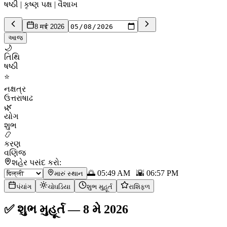
ષષ્ઠી | કૃષ્ણ પક્ષ | વૈશાખ
8 मई 2026
આજ
🌙
તિથિ
ષષ્ઠી
⭐
નક્ષત્ર
ઉત્તરાષાઢ
🌿
યોગ
શુભ
📿
કરણ
વણિજ
શહેર પસંદ કરો:
🌅
05:49 AM
🌇
06:57 PM
મારું સ્થાન
પંચાંગ
ચોઘડિયા
શુભ મુહૂર્ત
રાશિફળ
✅
શુભ મુહૂર્ત
—
8 મે 2026