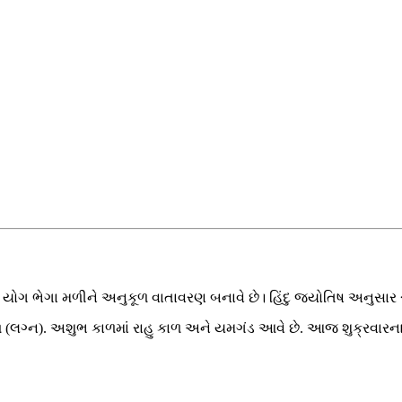
ે યોગ ભેગા મળીને અનુકૂળ વાતાવરણ બનાવે છે। હિંદુ જ્યોતિષ અનુસાર
, ગોધૂળિ (લગ્ન). અશુભ કાળમાં રાહુ કાળ અને યમગંડ આવે છે. આજ શુક્રવ