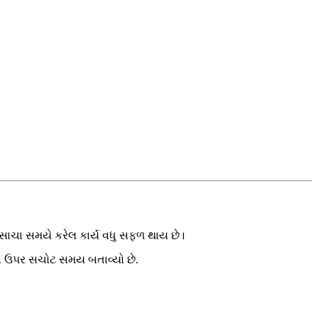
 સાચા સમયે કરેલ કાર્ય વધુ સફળ થાય છે।
ારના ઉપર સચોટ સમય બતાવ્યો છે.