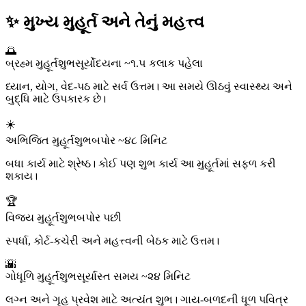
✨ મુખ્ય મુહૂર્ત અને તેનું મહત્ત્વ
🌅
બ્રહ્મ મુહૂર્ત
શુભ
સૂર્યોદયના ~૧.૫ કલાક પહેલા
ધ્યાન, યોગ, વેદ-પઠ માટે સર્વ ઉત્તમ। આ સમયે ઊઠવું સ્વાસ્થ્ય અને
બુદ્ધિ માટે ઉપકારક છે।
☀️
અભિજિત મુહૂર્ત
શુભ
બપોર ~૪૮ મિનિટ
બધા કાર્ય માટે શ્રેષ્ઠ। કોઈ પણ શુભ કાર્ય આ મુહૂર્તમાં સફળ કરી
શકાય।
🏆
વિજય મુહૂર્ત
શુભ
બપોર પછી
સ્પર્ધા, કોર્ટ-કચેરી અને મહત્ત્વની બેઠક માટે ઉત્તમ।
🌇
ગોધૂળિ મુહૂર્ત
શુભ
સૂર્યાસ્ત સમય ~૨૪ મિનિટ
લગ્ન અને ગૃહ પ્રવેશ માટે અત્યંત શુભ। ગાય-બળદની ધૂળ પવિત્ર