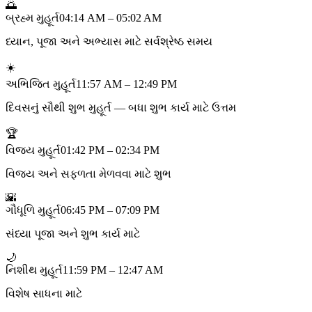
🌅
બ્રહ્મ મુહૂર્ત
04:14 AM – 05:02 AM
ધ્યાન, પૂજા અને અભ્યાસ માટે સર્વશ્રેષ્ઠ સમય
☀️
અભિજિત મુહૂર્ત
11:57 AM – 12:49 PM
દિવસનું સૌથી શુભ મુહૂર્ત — બધા શુભ કાર્ય માટે ઉત્તમ
🏆
વિજય મુહૂર્ત
01:42 PM – 02:34 PM
વિજય અને સફળતા મેળવવા માટે શુભ
🌇
ગૌધૂળિ મુહૂર્ત
06:45 PM – 07:09 PM
સંધ્યા પૂજા અને શુભ કાર્ય માટે
🌙
નિશીથ મુહૂર્ત
11:59 PM – 12:47 AM
વિશેષ સાધના માટે