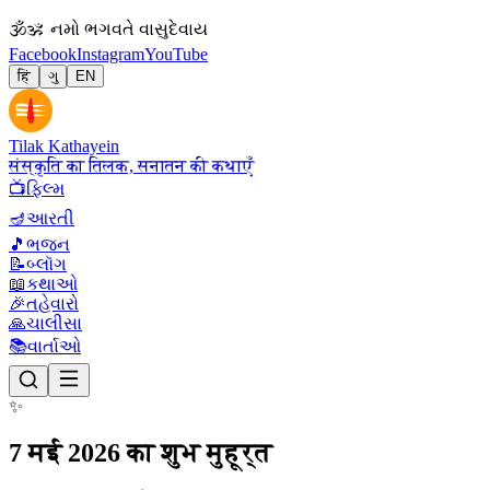
🕉
ॐ નમો ભગવતે વાસુદેવાય
Facebook
Instagram
YouTube
हिं
ગુ
EN
Tilak Kathayein
संस्कृति का तिलक, सनातन की कथाएँ
📺
ફિલ્મ
🪔
આરતી
🎵
ભજન
📝
બ્લૉગ
📖
કથાઓ
🎉
તહેવારો
🙏
ચાલીસા
📚
વાર્તાઓ
✨
7 मई 2026 का शुभ मुहूर्त