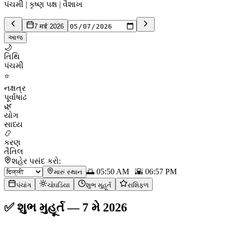
પંચમી | કૃષ્ણ પક્ષ | વૈશાખ
7 मई 2026
આજ
🌙
તિથિ
પંચમી
⭐
નક્ષત્ર
પૂર્વાષાઢ
🌿
યોગ
સાધ્ય
📿
કરણ
તૈતિલ
શહેર પસંદ કરો:
🌅
05:50 AM
🌇
06:57 PM
મારું સ્થાન
પંચાંગ
ચોઘડિયા
શુભ મુહૂર્ત
રાશિફળ
✅
શુભ મુહૂર્ત
—
7 મે 2026