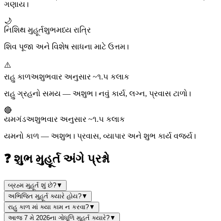
ગણાય।
🌙
નિશિથ મુહૂર્ત
શુભ
મધ્ય રાત્રિ
શિવ પૂજા અને વિશેષ સાધના માટે ઉત્તમ।
⚠️
રાહુ કાળ
અશુભ
વાર અનુસાર ~૧.૫ કલાક
રાહુ ગ્રહનો સમય — અશુભ। નવું કાર્ય, લગ્ન, પ્રવાસ ટાળો।
🔴
યમગંડ
અશુભ
વાર અનુસાર ~૧.૫ કલાક
યમનો કાળ — અશુભ। પ્રવાસ, વ્યાપાર અને શુભ કાર્ય વર્જ્ય।
❓ શુભ મુહૂર્ત અંગે પ્રશ્નો
બ્રહ્મ મુહૂર્ત શું છે?
▼
અભિજિત મુહૂર્ત ક્યારે હોય?
▼
રાહુ કાળ માં ક્યા કામ ન કરવા?
▼
આજ 7 મે 2026ના ગોધૂળિ મુહૂર્ત ક્યારે?
▼