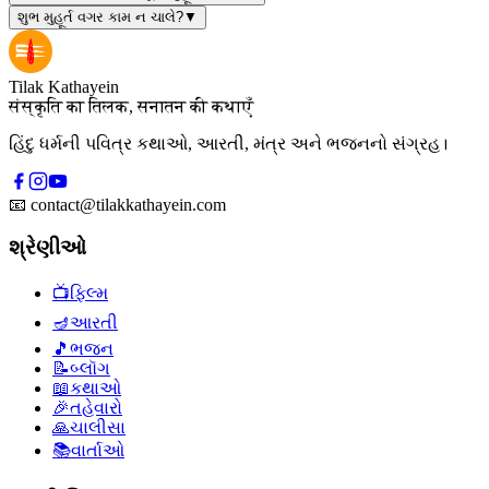
શુભ મુહૂર્ત વગર કામ ન ચાલે?
▼
Tilak Kathayein
संस्कृति का तिलक, सनातन की कथाएँ
હિંદુ ધર્મની પવિત્ર કથાઓ, આરતી, મંત્ર અને ભજનનો સંગ્રહ।
📧
contact@tilakkathayein.com
શ્રેણીઓ
📺
ફિલ્મ
🪔
આરતી
🎵
ભજન
📝
બ્લૉગ
📖
કથાઓ
🎉
તહેવારો
🙏
ચાલીસા
📚
વાર્તાઓ