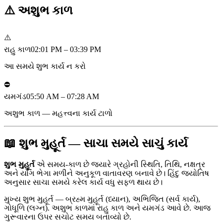
⚠️
અશુભ કાળ
⚠️
રાહુ કાળ
02:01 PM – 03:39 PM
આ સમયે શુભ કાર્ય ન કરો
⛔
યમગંડ
05:50 AM – 07:28 AM
અશુભ કાળ — મહત્ત્વના કાર્ય ટાળો
📖 શુભ મુહૂર્ત — સાચા સમયે સાચું કાર્ય
શુભ મુહૂર્ત
એ સમય-કાળ છે જ્યારે ગ્રહોની સ્થિતિ, તિથિ, નક્ષત્ર
અને યોગ ભેગા મળીને અનુકૂળ વાતાવરણ બનાવે છે। હિંદુ જ્યોતિષ
અનુસાર સાચા સમયે કરેલ કાર્ય વધુ સફળ થાય છે।
મુખ્ય શુભ મુહૂર્ત — બ્રહ્મ મુહૂર્ત (ધ્યાન), અભિજિત (સર્વ કાર્ય),
ગોધૂળિ (લગ્ન). અશુભ કાળમાં રાહુ કાળ અને યમગંડ આવે છે. આજ
ગુરૂવારના ઉપર સચોટ સમય બતાવ્યો છે.