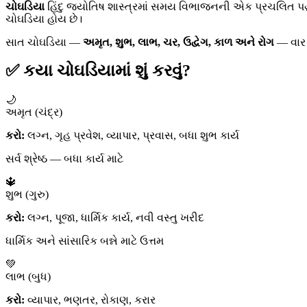
ચોઘડિયા
હિંદુ જ્યોતિષ શાસ્ત્રમાં સમય વિભાજનની એક પ્રચલિત પદ્
ચોઘડિયા હોય છે।
સાત ચોઘડિયા —
અમૃત, શુભ, લાભ, ચર, ઉદ્વેગ, કાળ અને રોગ
— વાર 
✅ કયા ચોઘડિયામાં શું કરવું?
🌙
અમૃત (ચંદ્ર)
કરો:
લગ્ન, ગૃહ પ્રવેશ, વ્યાપાર, પ્રવાસ, બધા શુભ કાર્ય
સર્વ શ્રેષ્ઠ — બધા કાર્ય માટે
🔱
શુભ (ગુરુ)
કરો:
લગ્ન, પૂજા, ધાર્મિક કાર્ય, નવી વસ્તુ ખરીદ
ધાર્મિક અને સાંસારિક બન્ને માટે ઉત્તમ
💚
લાભ (બુધ)
કરો:
વ્યાપાર, ભણતર, રોકાણ, કરાર