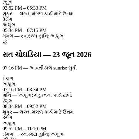
7
શુભ
03:52 PM – 05:33 PM
શુક્ર — લગ્ન, મંગળ કાર્ય માટે ઉત્તમ
8
રોગ
અશુભ
05:34 PM – 07:15 PM
મંગળ — સ્વાસ્થ્ય હાનિ; અશુભ
🌙
રાત ચોઘડિયા
—
23 જૂન 2026
07:16 PM
—
આવતીકાલ sunrise સુધી
1
કાળ
અશુભ
07:16 PM – 08:34 PM
શનિ — અશુભ; મહત્ત્વના કાર્ય ટાળો
2
શુભ
08:34 PM – 09:52 PM
શુક્ર — લગ્ન, મંગળ કાર્ય માટે ઉત્તમ
3
રોગ
અશુભ
09:52 PM – 11:10 PM
મંગળ — સ્વાસ્થ્ય હાનિ; અશુભ