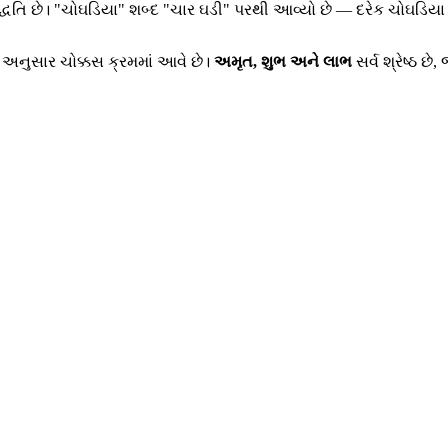
ધતિ છે। "ચોઘડિયા" શબ્દ "ચાર ઘડી" પરથી આવ્યો છે — દરેક ચોઘડિયા
અનુસાર ચોક્કસ ક્રમમાં આવે છે।
અમૃત, શુભ અને લાભ
સર્વ શ્રેષ્ઠ છે,