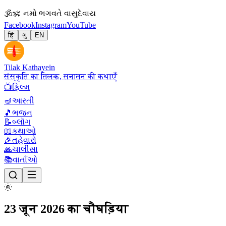
🕉
ॐ નમો ભગવતે વાસુદેવાય
Facebook
Instagram
YouTube
हिं
ગુ
EN
Tilak Kathayein
संस्कृति का तिलक, सनातन की कथाएँ
📺
ફિલ્મ
🪔
આરતી
🎵
ભજન
📝
બ્લૉગ
📖
કથાઓ
🎉
તહેવારો
🙏
ચાલીસા
📚
વાર્તાઓ
🌞
23 जून 2026 का चौघड़िया