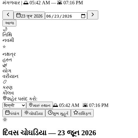
મંગળવાર | 🌅 05:42 AM — 🌇 07:16 PM
23 जून 2026
આજ
🌙
તિથિ
નવમી
⭐
નક્ષત્ર
હસ્ત
🌿
યોગ
વરીયાન
📿
કરણ
કૌલવ
શહેર પસંદ કરો:
🌅
05:42 AM
🌇
07:16 PM
મારું સ્થાન
પંચાંગ
ચોઘડિયા
શુભ મુહૂર્ત
રાશિફળ
🌞
દિવસ ચોઘડિયા
—
23 જૂન 2026