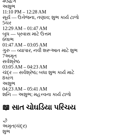
4
ઉદ્વેગ
અશુભ
11:10 PM – 12:28 AM
સૂર્ય — ઉત્તેજના, તણાવ; શુભ કાર્ય ટાળો
5
ચર
12:29 AM – 01:47 AM
બુધ — પ્રવાસ માટે ઉત્તમ
6
લાભ
01:47 AM – 03:05 AM
ગુરુ — વ્યાપાર, નવી શરૂઆત માટે શુભ
7
અમૃત
સર્વશ્રેષ્ઠ
03:05 AM – 04:23 AM
ચંદ્ર — સર્વશ્રેષ્ઠ; બધા શુભ કાર્ય માટે
8
કાળ
અશુભ
04:23 AM – 05:41 AM
શનિ — અશુભ; મહત્ત્વના કાર્ય ટાળો
📖
સાત ચોઘડિયા પરિચય
🌙
અમૃત
(
ચંદ્ર
)
શુભ