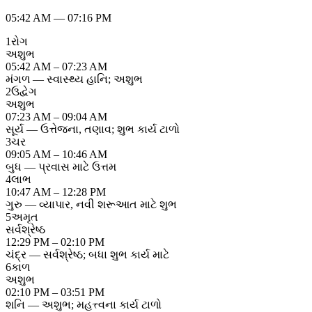
05:42 AM
—
07:16 PM
1
રોગ
અશુભ
05:42 AM – 07:23 AM
મંગળ — સ્વાસ્થ્ય હાનિ; અશુભ
2
ઉદ્વેગ
અશુભ
07:23 AM – 09:04 AM
સૂર્ય — ઉત્તેજના, તણાવ; શુભ કાર્ય ટાળો
3
ચર
09:05 AM – 10:46 AM
બુધ — પ્રવાસ માટે ઉત્તમ
4
લાભ
10:47 AM – 12:28 PM
ગુરુ — વ્યાપાર, નવી શરૂઆત માટે શુભ
5
અમૃત
સર્વશ્રેષ્ઠ
12:29 PM – 02:10 PM
ચંદ્ર — સર્વશ્રેષ્ઠ; બધા શુભ કાર્ય માટે
6
કાળ
અશુભ
02:10 PM – 03:51 PM
શનિ — અશુભ; મહત્ત્વના કાર્ય ટાળો