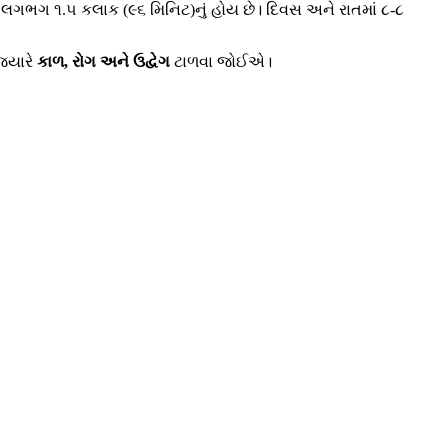
 લગભગ ૧.૫ કલાક (૯૬ મિનિટ)નું હોય છે। દિવસ અને રાતમાં ૮-૮
 જ્યારે
કાળ, રોગ અને ઉદ્વેગ
ટાળવા જોઈએ।