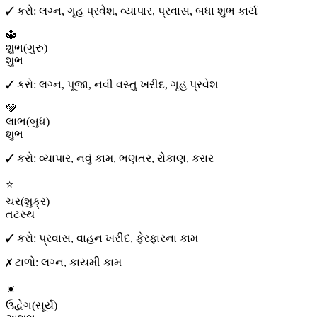
✓ કરો:
લગ્ન, ગૃહ પ્રવેશ, વ્યાપાર, પ્રવાસ, બધા શુભ કાર્ય
🔱
શુભ
(
ગુરુ
)
શુભ
✓ કરો:
લગ્ન, પૂજા, નવી વસ્તુ ખરીદ, ગૃહ પ્રવેશ
💚
લાભ
(
બુધ
)
શુભ
✓ કરો:
વ્યાપાર, નવું કામ, ભણતર, રોકાણ, કરાર
⭐
ચર
(
શુક્ર
)
તટસ્થ
✓ કરો:
પ્રવાસ, વાહન ખરીદ, ફેરફારના કામ
✗ ટાળો:
લગ્ન, કાયમી કામ
☀️
ઉદ્વેગ
(
સૂર્ય
)