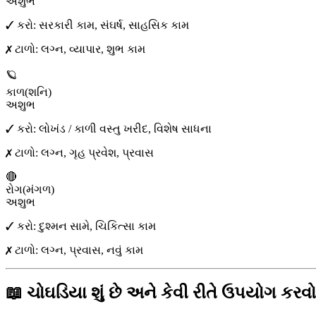
અશુભ
✓ કરો:
સરકારી કામ, સંઘર્ષ, સાહસિક કામ
✗ ટાળો:
લગ્ન, વ્યાપાર, શુભ કામ
🪐
કાળ
(
શનિ
)
અશુભ
✓ કરો:
લોખંડ / કાળી વસ્તુ ખરીદ, વિશેષ સાધના
✗ ટાળો:
લગ્ન, ગૃહ પ્રવેશ, પ્રવાસ
🔴
રોગ
(
મંગળ
)
અશુભ
✓ કરો:
દુશ્મન સામે, ચિકિત્સા કામ
✗ ટાળો:
લગ્ન, પ્રવાસ, નવું કામ
📖 ચોઘડિયા શું છે અને કેવી રીતે ઉપયોગ કરવો