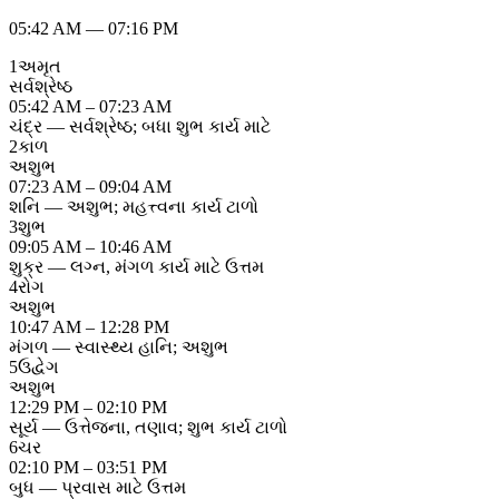
05:42 AM
—
07:16 PM
1
અમૃત
સર્વશ્રેષ્ઠ
05:42 AM – 07:23 AM
ચંદ્ર — સર્વશ્રેષ્ઠ; બધા શુભ કાર્ય માટે
2
કાળ
અશુભ
07:23 AM – 09:04 AM
શનિ — અશુભ; મહત્ત્વના કાર્ય ટાળો
3
શુભ
09:05 AM – 10:46 AM
શુક્ર — લગ્ન, મંગળ કાર્ય માટે ઉત્તમ
4
રોગ
અશુભ
10:47 AM – 12:28 PM
મંગળ — સ્વાસ્થ્ય હાનિ; અશુભ
5
ઉદ્વેગ
અશુભ
12:29 PM – 02:10 PM
સૂર્ય — ઉત્તેજના, તણાવ; શુભ કાર્ય ટાળો
6
ચર
02:10 PM – 03:51 PM
બુધ — પ્રવાસ માટે ઉત્તમ