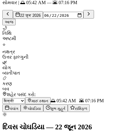
સોમવાર | 🌅 05:42 AM — 🌇 07:16 PM
22 जून 2026
આજ
🌙
તિથિ
અષ્ટમી
⭐
નક્ષત્ર
ઉત્તર ફાલ્ગુની
🌿
યોગ
વ્યતીપાત
📿
કરણ
બવ
શહેર પસંદ કરો:
🌅
05:42 AM
🌇
07:16 PM
મારું સ્થાન
પંચાંગ
ચોઘડિયા
શુભ મુહૂર્ત
રાશિફળ
🌞
દિવસ ચોઘડિયા
—
22 જૂન 2026