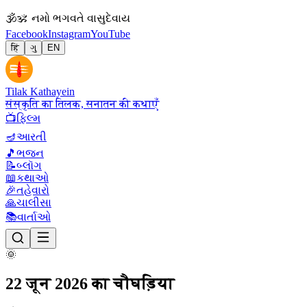
🕉
ॐ નમો ભગવતે વાસુદેવાય
Facebook
Instagram
YouTube
हिं
ગુ
EN
Tilak Kathayein
संस्कृति का तिलक, सनातन की कथाएँ
📺
ફિલ્મ
🪔
આરતી
🎵
ભજન
📝
બ્લૉગ
📖
કથાઓ
🎉
તહેવારો
🙏
ચાલીસા
📚
વાર્તાઓ
🌞
22 जून 2026 का चौघड़िया