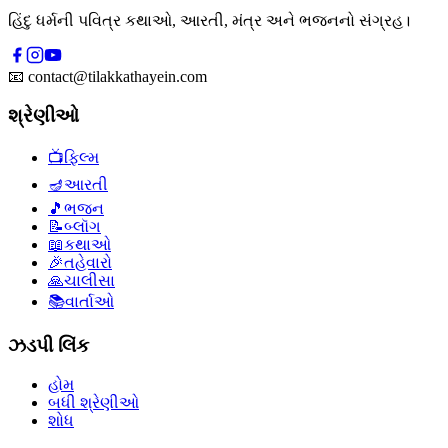
હિંદુ ધર્મની પવિત્ર કથાઓ, આરતી, મંત્ર અને ભજનનો સંગ્રહ।
📧
contact@tilakkathayein.com
શ્રેણીઓ
📺
ફિલ્મ
🪔
આરતી
🎵
ભજન
📝
બ્લૉગ
📖
કથાઓ
🎉
તહેવારો
🙏
ચાલીસા
📚
વાર્તાઓ
ઝડપી લિંક
હોમ
બધી શ્રેણીઓ
શોધ