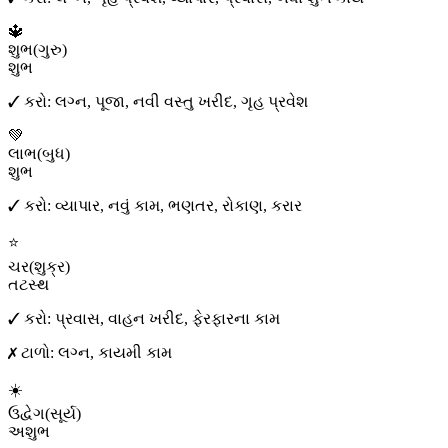
🔱
શુભ
(
ગુરુ
)
શુભ
✓ કરો:
લગ્ન, પૂજા, નવી વસ્તુ ખરીદ, ગૃહ પ્રવેશ
💚
લાભ
(
બુધ
)
શુભ
✓ કરો:
વ્યાપાર, નવું કામ, ભણતર, રોકાણ, કરાર
⭐
ચર
(
શુક્ર
)
તટસ્થ
✓ કરો:
પ્રવાસ, વાહન ખરીદ, ફેરફારના કામ
✗ ટાળો:
લગ્ન, કાયમી કામ
☀️
ઉદ્વેગ
(
સૂર્ય
)
અશુભ