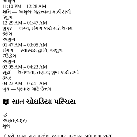
અશુભ
11:10 PM – 12:28 AM
શનિ — અશુભ; મહત્ત્વના કાર્ય ટાળો
5
શુભ
12:29 AM – 01:47 AM
શુક્ર — લગ્ન, મંગળ કાર્ય માટે ઉત્તમ
6
રોગ
અશુભ
01:47 AM – 03:05 AM
મંગળ — સ્વાસ્થ્ય હાનિ; અશુભ
7
ઉદ્વેગ
અશુભ
03:05 AM – 04:23 AM
સૂર્ય — ઉત્તેજના, તણાવ; શુભ કાર્ય ટાળો
8
ચર
04:23 AM – 05:41 AM
બુધ — પ્રવાસ માટે ઉત્તમ
📖
સાત ચોઘડિયા પરિચય
🌙
અમૃત
(
ચંદ્ર
)
શુભ
✓ કરો:
લગ્ન, ગૃહ પ્રવેશ, વ્યાપાર, પ્રવાસ, બધા શુભ કાર્ય