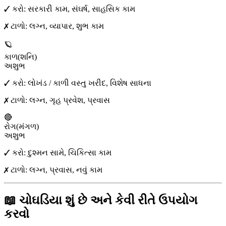
✓ કરો:
સરકારી કામ, સંઘર્ષ, સાહસિક કામ
✗ ટાળો:
લગ્ન, વ્યાપાર, શુભ કામ
🪐
કાળ
(
શનિ
)
અશુભ
✓ કરો:
લોખંડ / કાળી વસ્તુ ખરીદ, વિશેષ સાધના
✗ ટાળો:
લગ્ન, ગૃહ પ્રવેશ, પ્રવાસ
🔴
રોગ
(
મંગળ
)
અશુભ
✓ કરો:
દુશ્મન સામે, ચિકિત્સા કામ
✗ ટાળો:
લગ્ન, પ્રવાસ, નવું કામ
📖 ચોઘડિયા શું છે અને કેવી રીતે ઉપયોગ
કરવો