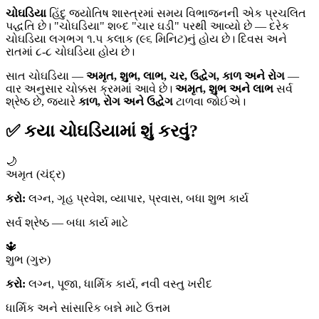
ચોઘડિયા
હિંદુ જ્યોતિષ શાસ્ત્રમાં સમય વિભાજનની એક પ્રચલિત
પદ્ધતિ છે। "ચોઘડિયા" શબ્દ "ચાર ઘડી" પરથી આવ્યો છે — દરેક
ચોઘડિયા લગભગ ૧.૫ કલાક (૯૬ મિનિટ)નું હોય છે। દિવસ અને
રાતમાં ૮-૮ ચોઘડિયા હોય છે।
સાત ચોઘડિયા —
અમૃત, શુભ, લાભ, ચર, ઉદ્વેગ, કાળ અને રોગ
—
વાર અનુસાર ચોક્કસ ક્રમમાં આવે છે।
અમૃત, શુભ અને લાભ
સર્વ
શ્રેષ્ઠ છે, જ્યારે
કાળ, રોગ અને ઉદ્વેગ
ટાળવા જોઈએ।
✅ કયા ચોઘડિયામાં શું કરવું?
🌙
અમૃત (ચંદ્ર)
કરો:
લગ્ન, ગૃહ પ્રવેશ, વ્યાપાર, પ્રવાસ, બધા શુભ કાર્ય
સર્વ શ્રેષ્ઠ — બધા કાર્ય માટે
🔱
શુભ (ગુરુ)
કરો:
લગ્ન, પૂજા, ધાર્મિક કાર્ય, નવી વસ્તુ ખરીદ
ધાર્મિક અને સાંસારિક બન્ને માટે ઉત્તમ