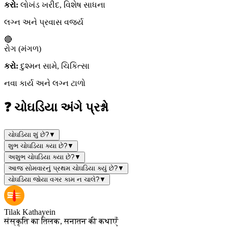
કરો:
લોખંડ ખરીદ, વિશેષ સાધના
લગ્ન અને પ્રવાસ વર્જ્ય
🔴
રોગ (મંગળ)
કરો:
દુશ્મન સામે, ચિકિત્સા
નવા કાર્ય અને લગ્ન ટાળો
❓ ચોઘડિયા અંગે પ્રશ્નો
ચોઘડિયા શું છે?
▼
શુભ ચોઘડિયા ક્યા છે?
▼
અશુભ ચોઘડિયા ક્યા છે?
▼
આજ સોમવારનું પ્રથમ ચોઘડિયા ક્યું છે?
▼
ચોઘડિયા જોયા વગર કામ ન ચાલે?
▼
Tilak Kathayein
संस्कृति का तिलक, सनातन की कथाएँ