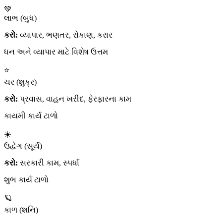
💚
લાભ (બુધ)
કરો:
વ્યાપાર, ભણતર, રોકાણ, કરાર
ધન અને વ્યાપાર માટે વિશેષ ઉત્તમ
⭐
ચર (શુક્ર)
કરો:
પ્રવાસ, વાહન ખરીદ, ફેરફારના કામ
કાયમી કાર્ય ટાળો
☀️
ઉદ્વેગ (સૂર્ય)
કરો:
સરકારી કામ, સ્પર્ધા
શુભ કાર્ય ટાળો
🪐
કાળ (શનિ)