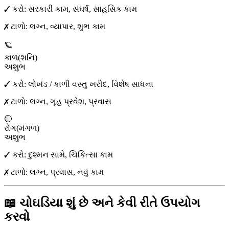
✓ કરો:
સરકારી કામ, સંઘર્ષ, સાહસિક કામ
✗ ટાળો:
લગ્ન, વ્યાપાર, શુભ કામ
🪐
કાળ
(
શનિ
)
અશુભ
✓ કરો:
લોખંડ / કાળી વસ્તુ ખરીદ, વિશેષ સાધના
✗ ટાળો:
લગ્ન, ગૃહ પ્રવેશ, પ્રવાસ
🔴
રોગ
(
મંગળ
)
અશુભ
✓ કરો:
દુશ્મન સામે, ચિકિત્સા કામ
✗ ટાળો:
લગ્ન, પ્રવાસ, નવું કામ
📖 ચોઘડિયા શું છે અને કેવી રીતે ઉપયોગ
કરવો