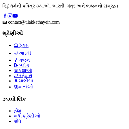
હિંદુ ધર્મની પવિત્ર કથાઓ, આરતી, મંત્ર અને ભજનનો સંગ્રહ।
📧
contact@tilakkathayein.com
શ્રેણીઓ
📺
ફિલ્મ
🪔
આરતી
🎵
ભજન
📝
બ્લૉગ
📖
કથાઓ
🎉
તહેવારો
🙏
ચાલીસા
📚
વાર્તાઓ
ઝડપી લિંક
હોમ
બધી શ્રેણીઓ
શોધ