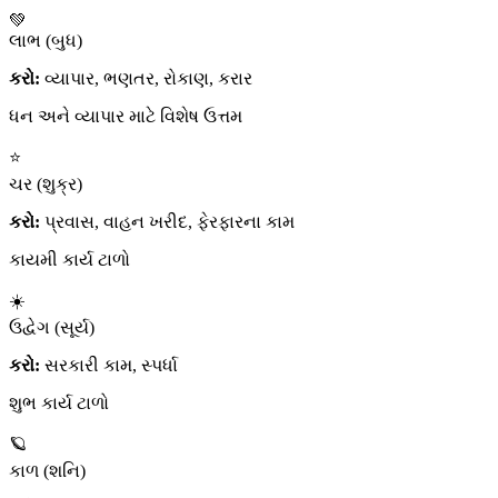
💚
લાભ (બુધ)
કરો:
વ્યાપાર, ભણતર, રોકાણ, કરાર
ધન અને વ્યાપાર માટે વિશેષ ઉત્તમ
⭐
ચર (શુક્ર)
કરો:
પ્રવાસ, વાહન ખરીદ, ફેરફારના કામ
કાયમી કાર્ય ટાળો
☀️
ઉદ્વેગ (સૂર્ય)
કરો:
સરકારી કામ, સ્પર્ધા
શુભ કાર્ય ટાળો
🪐
કાળ (શનિ)