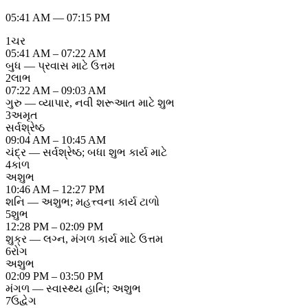
05:41 AM
—
07:15 PM
1
ચર
05:41 AM – 07:22 AM
બુધ — પ્રવાસ માટે ઉત્તમ
2
લાભ
07:22 AM – 09:03 AM
ગુરુ — વ્યાપાર, નવી શરૂઆત માટે શુભ
3
અમૃત
સર્વશ્રેષ્ઠ
09:04 AM – 10:45 AM
ચંદ્ર — સર્વશ્રેષ્ઠ; બધા શુભ કાર્ય માટે
4
કાળ
અશુભ
10:46 AM – 12:27 PM
શનિ — અશુભ; મહત્ત્વના કાર્ય ટાળો
5
શુભ
12:28 PM – 02:09 PM
શુક્ર — લગ્ન, મંગળ કાર્ય માટે ઉત્તમ
6
રોગ
અશુભ
02:09 PM – 03:50 PM
મંગળ — સ્વાસ્થ્ય હાનિ; અશુભ
7
ઉદ્વેગ