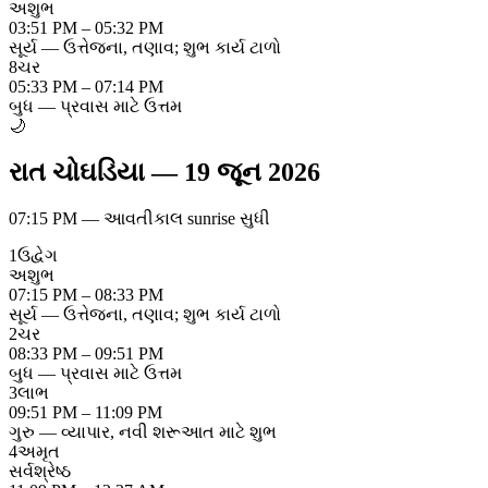
અશુભ
03:51 PM – 05:32 PM
સૂર્ય — ઉત્તેજના, તણાવ; શુભ કાર્ય ટાળો
8
ચર
05:33 PM – 07:14 PM
બુધ — પ્રવાસ માટે ઉત્તમ
🌙
રાત ચોઘડિયા
—
19 જૂન 2026
07:15 PM
—
આવતીકાલ sunrise સુધી
1
ઉદ્વેગ
અશુભ
07:15 PM – 08:33 PM
સૂર્ય — ઉત્તેજના, તણાવ; શુભ કાર્ય ટાળો
2
ચર
08:33 PM – 09:51 PM
બુધ — પ્રવાસ માટે ઉત્તમ
3
લાભ
09:51 PM – 11:09 PM
ગુરુ — વ્યાપાર, નવી શરૂઆત માટે શુભ
4
અમૃત
સર્વશ્રેષ્ઠ