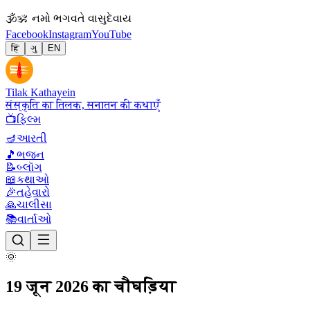
🕉
ॐ નમો ભગવતે વાસુદેવાય
Facebook
Instagram
YouTube
हिं
ગુ
EN
Tilak Kathayein
संस्कृति का तिलक, सनातन की कथाएँ
📺
ફિલ્મ
🪔
આરતી
🎵
ભજન
📝
બ્લૉગ
📖
કથાઓ
🎉
તહેવારો
🙏
ચાલીસા
📚
વાર્તાઓ
🌞
19 जून 2026 का चौघड़िया