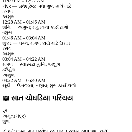
11:09 PM – 12:27 AM
ચંદ્ર — સર્વશ્રેષ્ઠ; બધા શુભ કાર્ય માટે
5
કાળ
અશુભ
12:28 AM – 01:46 AM
શનિ — અશુભ; મહત્ત્વના કાર્ય ટાળો
6
શુભ
01:46 AM – 03:04 AM
શુક્ર — લગ્ન, મંગળ કાર્ય માટે ઉત્તમ
7
રોગ
અશુભ
03:04 AM – 04:22 AM
મંગળ — સ્વાસ્થ્ય હાનિ; અશુભ
8
ઉદ્વેગ
અશુભ
04:22 AM – 05:40 AM
સૂર્ય — ઉત્તેજના, તણાવ; શુભ કાર્ય ટાળો
📖
સાત ચોઘડિયા પરિચય
🌙
અમૃત
(
ચંદ્ર
)
શુભ
✓ કરો:
લગ્ન, ગૃહ પ્રવેશ, વ્યાપાર, પ્રવાસ, બધા શુભ કાર્ય