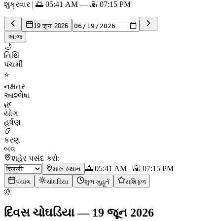
શુક્રવાર | 🌅 05:41 AM — 🌇 07:15 PM
19 जून 2026
આજ
🌙
તિથિ
પંચમી
⭐
નક્ષત્ર
આશ્લેષા
🌿
યોગ
હર્ષણ
📿
કરણ
બવ
શહેર પસંદ કરો:
🌅
05:41 AM
🌇
07:15 PM
મારું સ્થાન
પંચાંગ
ચોઘડિયા
શુભ મુહૂર્ત
રાશિફળ
🌞
દિવસ ચોઘડિયા
—
19 જૂન 2026