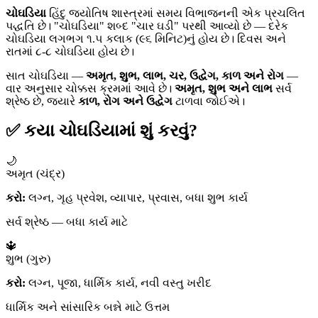
ચોઘડિયા
હિંદુ જ્યોતિષ શાસ્ત્રમાં સમય વિભાજનની એક પ્રચલિત
પદ્ધતિ છે। "ચોઘડિયા" શબ્દ "ચાર ઘડી" પરથી આવ્યો છે — દરેક
ચોઘડિયા લગભગ ૧.૫ કલાક (૯૬ મિનિટ)નું હોય છે। દિવસ અને
રાતમાં ૮-૮ ચોઘડિયા હોય છે।
સાત ચોઘડિયા —
અમૃત, શુભ, લાભ, ચર, ઉદ્વેગ, કાળ અને રોગ
—
વાર અનુસાર ચોક્કસ ક્રમમાં આવે છે।
અમૃત, શુભ અને લાભ
સર્વ
શ્રેષ્ઠ છે, જ્યારે
કાળ, રોગ અને ઉદ્વેગ
ટાળવા જોઈએ।
✅ કયા ચોઘડિયામાં શું કરવું?
🌙
અમૃત (ચંદ્ર)
કરો:
લગ્ન, ગૃહ પ્રવેશ, વ્યાપાર, પ્રવાસ, બધા શુભ કાર્ય
સર્વ શ્રેષ્ઠ — બધા કાર્ય માટે
🔱
શુભ (ગુરુ)
કરો:
લગ્ન, પૂજા, ધાર્મિક કાર્ય, નવી વસ્તુ ખરીદ
ધાર્મિક અને સાંસારિક બન્ને માટે ઉત્તમ