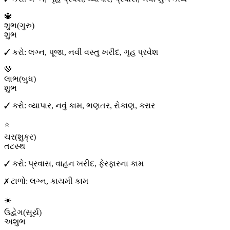
🔱
શુભ
(
ગુરુ
)
શુભ
✓ કરો:
લગ્ન, પૂજા, નવી વસ્તુ ખરીદ, ગૃહ પ્રવેશ
💚
લાભ
(
બુધ
)
શુભ
✓ કરો:
વ્યાપાર, નવું કામ, ભણતર, રોકાણ, કરાર
⭐
ચર
(
શુક્ર
)
તટસ્થ
✓ કરો:
પ્રવાસ, વાહન ખરીદ, ફેરફારના કામ
✗ ટાળો:
લગ્ન, કાયમી કામ
☀️
ઉદ્વેગ
(
સૂર્ય
)
અશુભ