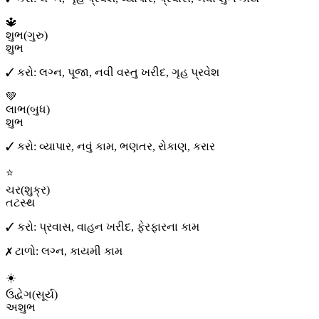
🔱
શુભ
(
ગુરુ
)
શુભ
✓ કરો:
લગ્ન, પૂજા, નવી વસ્તુ ખરીદ, ગૃહ પ્રવેશ
💚
લાભ
(
બુધ
)
શુભ
✓ કરો:
વ્યાપાર, નવું કામ, ભણતર, રોકાણ, કરાર
⭐
ચર
(
શુક્ર
)
તટસ્થ
✓ કરો:
પ્રવાસ, વાહન ખરીદ, ફેરફારના કામ
✗ ટાળો:
લગ્ન, કાયમી કામ
☀️
ઉદ્વેગ
(
સૂર્ય
)
અશુભ