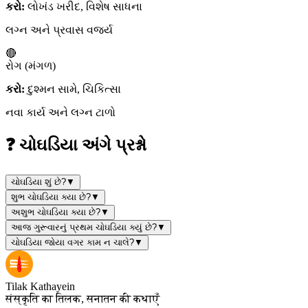
કરો:
લોખંડ ખરીદ, વિશેષ સાધના
લગ્ન અને પ્રવાસ વર્જ્ય
🔴
રોગ (મંગળ)
કરો:
દુશ્મન સામે, ચિકિત્સા
નવા કાર્ય અને લગ્ન ટાળો
❓ ચોઘડિયા અંગે પ્રશ્નો
ચોઘડિયા શું છે?
▼
શુભ ચોઘડિયા ક્યા છે?
▼
અશુભ ચોઘડિયા ક્યા છે?
▼
આજ ગુરૂવારનું પ્રથમ ચોઘડિયા ક્યું છે?
▼
ચોઘડિયા જોયા વગર કામ ન ચાલે?
▼
Tilak Kathayein
संस्कृति का तिलक, सनातन की कथाएँ