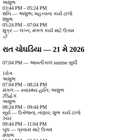
અશુભ
03:44 PM – 05:24 PM
શનિ — અશુભ; મહત્ત્વના કાર્ય ટાળો
8
શુભ
05:24 PM – 07:04 PM
શુક્ર — લગ્ન, મંગળ કાર્ય માટે ઉત્તમ
🌙
રાત ચોઘડિયા
—
21 મે 2026
07:04 PM
—
આવતીકાલ sunrise સુધી
1
રોગ
અશુભ
07:04 PM – 08:24 PM
મંગળ — સ્વાસ્થ્ય હાનિ; અશુભ
2
ઉદ્વેગ
અશુભ
08:24 PM – 09:44 PM
સૂર્ય — ઉત્તેજના, તણાવ; શુભ કાર્ય ટાળો
3
ચર
09:44 PM – 11:04 PM
બુધ — પ્રવાસ માટે ઉત્તમ
4
લાભ