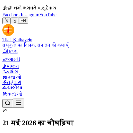
🕉
ॐ નમો ભગવતે વાસુદેવાય
Facebook
Instagram
YouTube
हिं
ગુ
EN
Tilak Kathayein
संस्कृति का तिलक, सनातन की कथाएँ
📺
ફિલ્મ
🪔
આરતી
🎵
ભજન
📝
બ્લૉગ
📖
કથાઓ
🎉
તહેવારો
🙏
ચાલીસા
📚
વાર્તાઓ
🌞
21 मई 2026 का चौघड़िया