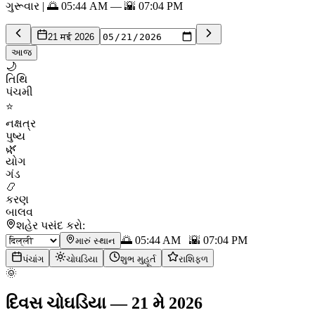
ગુરૂવાર | 🌅 05:44 AM — 🌇 07:04 PM
21 मई 2026
આજ
🌙
તિથિ
પંચમી
⭐
નક્ષત્ર
પુષ્ય
🌿
યોગ
ગંડ
📿
કરણ
બાલવ
શહેર પસંદ કરો:
🌅
05:44 AM
🌇
07:04 PM
મારું સ્થાન
પંચાંગ
ચોઘડિયા
શુભ મુહૂર્ત
રાશિફળ
🌞
દિવસ ચોઘડિયા
—
21 મે 2026