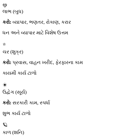
💚
લાભ (બુધ)
કરો:
વ્યાપાર, ભણતર, રોકાણ, કરાર
ધન અને વ્યાપાર માટે વિશેષ ઉત્તમ
⭐
ચર (શુક્ર)
કરો:
પ્રવાસ, વાહન ખરીદ, ફેરફારના કામ
કાયમી કાર્ય ટાળો
☀️
ઉદ્વેગ (સૂર્ય)
કરો:
સરકારી કામ, સ્પર્ધા
શુભ કાર્ય ટાળો
🪐
કાળ (શનિ)