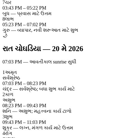
7
ચર
03:43 PM – 05:22 PM
બુધ — પ્રવાસ માટે ઉત્તમ
8
લાભ
05:23 PM – 07:02 PM
ગુરુ — વ્યાપાર, નવી શરૂઆત માટે શુભ
🌙
રાત ચોઘડિયા
—
20 મે 2026
07:03 PM
—
આવતીકાલ sunrise સુધી
1
અમૃત
સર્વશ્રેષ્ઠ
07:03 PM – 08:23 PM
ચંદ્ર — સર્વશ્રેષ્ઠ; બધા શુભ કાર્ય માટે
2
કાળ
અશુભ
08:23 PM – 09:43 PM
શનિ — અશુભ; મહત્ત્વના કાર્ય ટાળો
3
શુભ
09:43 PM – 11:03 PM
શુક્ર — લગ્ન, મંગળ કાર્ય માટે ઉત્તમ
4
રોગ