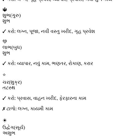
🔱
શુભ
(
ગુરુ
)
શુભ
✓ કરો:
લગ્ન, પૂજા, નવી વસ્તુ ખરીદ, ગૃહ પ્રવેશ
💚
લાભ
(
બુધ
)
શુભ
✓ કરો:
વ્યાપાર, નવું કામ, ભણતર, રોકાણ, કરાર
⭐
ચર
(
શુક્ર
)
તટસ્થ
✓ કરો:
પ્રવાસ, વાહન ખરીદ, ફેરફારના કામ
✗ ટાળો:
લગ્ન, કાયમી કામ
☀️
ઉદ્વેગ
(
સૂર્ય
)
અશુભ