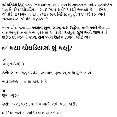
ચોઘડિયા
હિંદુ જ્યોતિષ શાસ્ત્રમાં સમય વિભાજનની એક પ્રચલિત
પદ્ધતિ છે। "ચોઘડિયા" શબ્દ "ચાર ઘડી" પરથી આવ્યો છે — દરેક
ચોઘડિયા લગભગ ૧.૫ કલાક (૯૬ મિનિટ)નું હોય છે। દિવસ અને
રાતમાં ૮-૮ ચોઘડિયા હોય છે।
સાત ચોઘડિયા —
અમૃત, શુભ, લાભ, ચર, ઉદ્વેગ, કાળ અને રોગ
—
વાર અનુસાર ચોક્કસ ક્રમમાં આવે છે।
અમૃત, શુભ અને લાભ
સર્વ
શ્રેષ્ઠ છે, જ્યારે
કાળ, રોગ અને ઉદ્વેગ
ટાળવા જોઈએ।
✅ કયા ચોઘડિયામાં શું કરવું?
🌙
અમૃત (ચંદ્ર)
કરો:
લગ્ન, ગૃહ પ્રવેશ, વ્યાપાર, પ્રવાસ, બધા શુભ કાર્ય
સર્વ શ્રેષ્ઠ — બધા કાર્ય માટે
🔱
શુભ (ગુરુ)
કરો:
લગ્ન, પૂજા, ધાર્મિક કાર્ય, નવી વસ્તુ ખરીદ
ધાર્મિક અને સાંસારિક બન્ને માટે ઉત્તમ