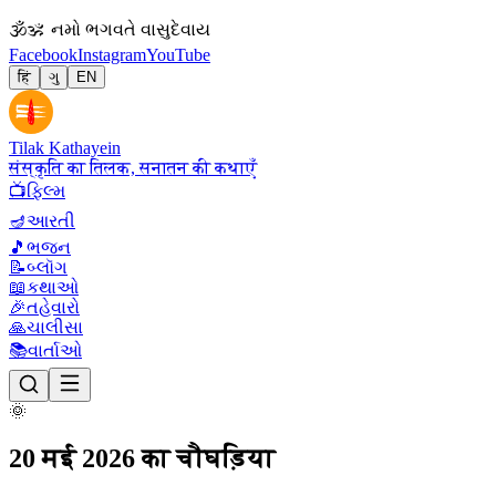
🕉
ॐ નમો ભગવતે વાસુદેવાય
Facebook
Instagram
YouTube
हिं
ગુ
EN
Tilak Kathayein
संस्कृति का तिलक, सनातन की कथाएँ
📺
ફિલ્મ
🪔
આરતી
🎵
ભજન
📝
બ્લૉગ
📖
કથાઓ
🎉
તહેવારો
🙏
ચાલીસા
📚
વાર્તાઓ
🌞
20 मई 2026 का चौघड़िया