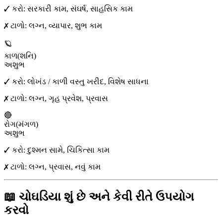
✓ કરો:
સરકારી કામ, સંઘર્ષ, સાહસિક કામ
✗ ટાળો:
લગ્ન, વ્યાપાર, શુભ કામ
🪐
કાળ
(
શનિ
)
અશુભ
✓ કરો:
લોખંડ / કાળી વસ્તુ ખરીદ, વિશેષ સાધના
✗ ટાળો:
લગ્ન, ગૃહ પ્રવેશ, પ્રવાસ
🔴
રોગ
(
મંગળ
)
અશુભ
✓ કરો:
દુશ્મન સામે, ચિકિત્સા કામ
✗ ટાળો:
લગ્ન, પ્રવાસ, નવું કામ
📖 ચોઘડિયા શું છે અને કેવી રીતે ઉપયોગ
કરવો