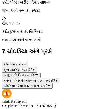
કરો:
લોખંડ ખરીદ, વિશેષ સાધના
લગ્ન અને પ્રવાસ વર્જ્ય
🔴
રોગ (મંગળ)
કરો:
દુશ્મન સામે, ચિકિત્સા
નવા કાર્ય અને લગ્ન ટાળો
❓ ચોઘડિયા અંગે પ્રશ્નો
ચોઘડિયા શું છે?
▼
શુભ ચોઘડિયા ક્યા છે?
▼
અશુભ ચોઘડિયા ક્યા છે?
▼
આજ બુધવારનું પ્રથમ ચોઘડિયા ક્યું છે?
▼
ચોઘડિયા જોયા વગર કામ ન ચાલે?
▼
Tilak Kathayein
संस्कृति का तिलक, सनातन की कथाएँ