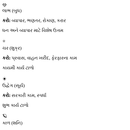
💚
લાભ (બુધ)
કરો:
વ્યાપાર, ભણતર, રોકાણ, કરાર
ધન અને વ્યાપાર માટે વિશેષ ઉત્તમ
⭐
ચર (શુક્ર)
કરો:
પ્રવાસ, વાહન ખરીદ, ફેરફારના કામ
કાયમી કાર્ય ટાળો
☀️
ઉદ્વેગ (સૂર્ય)
કરો:
સરકારી કામ, સ્પર્ધા
શુભ કાર્ય ટાળો
🪐
કાળ (શનિ)