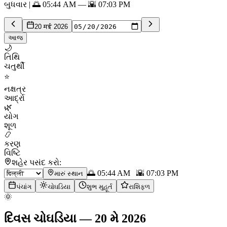
બુધવાર | 🌅 05:44 AM — 🌇 07:03 PM
20 मई 2026
આજ
🌙
તિથિ
ચતુર્થી
⭐
નક્ષત્ર
આર્દ્રા
🌿
યોગ
શૂળ
📿
કરણ
વિષ્ટિ
શહેર પસંદ કરો:
🌅
05:44 AM
🌇
07:03 PM
મારું સ્થાન
પંચાંગ
ચોઘડિયા
શુભ મુહૂર્ત
રાશિફળ
🌞
દિવસ ચોઘડિયા
—
20 મે 2026