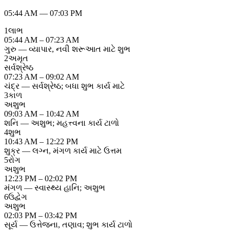
05:44 AM
—
07:03 PM
1
લાભ
05:44 AM – 07:23 AM
ગુરુ — વ્યાપાર, નવી શરૂઆત માટે શુભ
2
અમૃત
સર્વશ્રેષ્ઠ
07:23 AM – 09:02 AM
ચંદ્ર — સર્વશ્રેષ્ઠ; બધા શુભ કાર્ય માટે
3
કાળ
અશુભ
09:03 AM – 10:42 AM
શનિ — અશુભ; મહત્ત્વના કાર્ય ટાળો
4
શુભ
10:43 AM – 12:22 PM
શુક્ર — લગ્ન, મંગળ કાર્ય માટે ઉત્તમ
5
રોગ
અશુભ
12:23 PM – 02:02 PM
મંગળ — સ્વાસ્થ્ય હાનિ; અશુભ
6
ઉદ્વેગ
અશુભ
02:03 PM – 03:42 PM
સૂર્ય — ઉત્તેજના, તણાવ; શુભ કાર્ય ટાળો