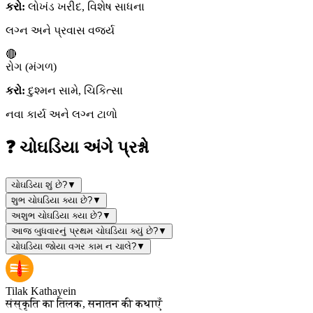
કરો:
લોખંડ ખરીદ, વિશેષ સાધના
લગ્ન અને પ્રવાસ વર્જ્ય
🔴
રોગ (મંગળ)
કરો:
દુશ્મન સામે, ચિકિત્સા
નવા કાર્ય અને લગ્ન ટાળો
❓ ચોઘડિયા અંગે પ્રશ્નો
ચોઘડિયા શું છે?
▼
શુભ ચોઘડિયા ક્યા છે?
▼
અશુભ ચોઘડિયા ક્યા છે?
▼
આજ બુધવારનું પ્રથમ ચોઘડિયા ક્યું છે?
▼
ચોઘડિયા જોયા વગર કામ ન ચાલે?
▼
Tilak Kathayein
संस्कृति का तिलक, सनातन की कथाएँ