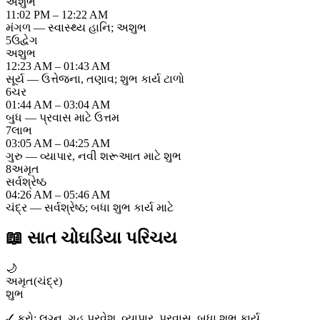
અશુભ
11:02 PM – 12:22 AM
મંગળ — સ્વાસ્થ્ય હાનિ; અશુભ
5
ઉદ્વેગ
અશુભ
12:23 AM – 01:43 AM
સૂર્ય — ઉત્તેજના, તણાવ; શુભ કાર્ય ટાળો
6
ચર
01:44 AM – 03:04 AM
બુધ — પ્રવાસ માટે ઉત્તમ
7
લાભ
03:05 AM – 04:25 AM
ગુરુ — વ્યાપાર, નવી શરૂઆત માટે શુભ
8
અમૃત
સર્વશ્રેષ્ઠ
04:26 AM – 05:46 AM
ચંદ્ર — સર્વશ્રેષ્ઠ; બધા શુભ કાર્ય માટે
📖
સાત ચોઘડિયા પરિચય
🌙
અમૃત
(
ચંદ્ર
)
શુભ
✓ કરો:
લગ્ન, ગૃહ પ્રવેશ, વ્યાપાર, પ્રવાસ, બધા શુભ કાર્ય