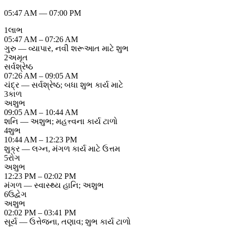
05:47 AM
—
07:00 PM
1
લાભ
05:47 AM – 07:26 AM
ગુરુ — વ્યાપાર, નવી શરૂઆત માટે શુભ
2
અમૃત
સર્વશ્રેષ્ઠ
07:26 AM – 09:05 AM
ચંદ્ર — સર્વશ્રેષ્ઠ; બધા શુભ કાર્ય માટે
3
કાળ
અશુભ
09:05 AM – 10:44 AM
શનિ — અશુભ; મહત્ત્વના કાર્ય ટાળો
4
શુભ
10:44 AM – 12:23 PM
શુક્ર — લગ્ન, મંગળ કાર્ય માટે ઉત્તમ
5
રોગ
અશુભ
12:23 PM – 02:02 PM
મંગળ — સ્વાસ્થ્ય હાનિ; અશુભ
6
ઉદ્વેગ
અશુભ
02:02 PM – 03:41 PM
સૂર્ય — ઉત્તેજના, તણાવ; શુભ કાર્ય ટાળો