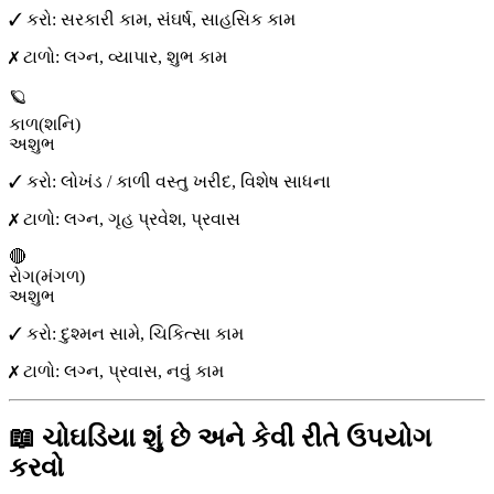
✓ કરો:
સરકારી કામ, સંઘર્ષ, સાહસિક કામ
✗ ટાળો:
લગ્ન, વ્યાપાર, શુભ કામ
🪐
કાળ
(
શનિ
)
અશુભ
✓ કરો:
લોખંડ / કાળી વસ્તુ ખરીદ, વિશેષ સાધના
✗ ટાળો:
લગ્ન, ગૃહ પ્રવેશ, પ્રવાસ
🔴
રોગ
(
મંગળ
)
અશુભ
✓ કરો:
દુશ્મન સામે, ચિકિત્સા કામ
✗ ટાળો:
લગ્ન, પ્રવાસ, નવું કામ
📖 ચોઘડિયા શું છે અને કેવી રીતે ઉપયોગ
કરવો