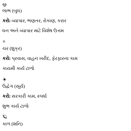
💚
લાભ (બુધ)
કરો:
વ્યાપાર, ભણતર, રોકાણ, કરાર
ધન અને વ્યાપાર માટે વિશેષ ઉત્તમ
⭐
ચર (શુક્ર)
કરો:
પ્રવાસ, વાહન ખરીદ, ફેરફારના કામ
કાયમી કાર્ય ટાળો
☀️
ઉદ્વેગ (સૂર્ય)
કરો:
સરકારી કામ, સ્પર્ધા
શુભ કાર્ય ટાળો
🪐
કાળ (શનિ)