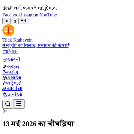
🕉
ॐ નમો ભગવતે વાસુદેવાય
Facebook
Instagram
YouTube
हिं
ગુ
EN
Tilak Kathayein
संस्कृति का तिलक, सनातन की कथाएँ
📺
ફિલ્મ
🪔
આરતી
🎵
ભજન
📝
બ્લૉગ
📖
કથાઓ
🎉
તહેવારો
🙏
ચાલીસા
📚
વાર્તાઓ
🌞
13 मई 2026 का चौघड़िया