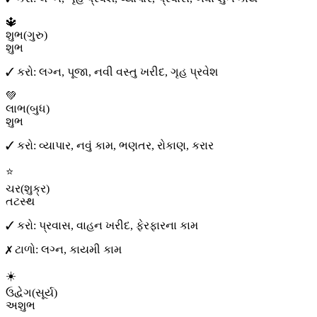
🔱
શુભ
(
ગુરુ
)
શુભ
✓ કરો:
લગ્ન, પૂજા, નવી વસ્તુ ખરીદ, ગૃહ પ્રવેશ
💚
લાભ
(
બુધ
)
શુભ
✓ કરો:
વ્યાપાર, નવું કામ, ભણતર, રોકાણ, કરાર
⭐
ચર
(
શુક્ર
)
તટસ્થ
✓ કરો:
પ્રવાસ, વાહન ખરીદ, ફેરફારના કામ
✗ ટાળો:
લગ્ન, કાયમી કામ
☀️
ઉદ્વેગ
(
સૂર્ય
)
અશુભ