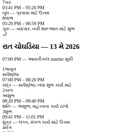
7
ચર
03:41 PM – 05:20 PM
બુધ — પ્રવાસ માટે ઉત્તમ
8
લાભ
05:20 PM – 06:59 PM
ગુરુ — વ્યાપાર, નવી શરૂઆત માટે શુભ
🌙
રાત ચોઘડિયા
—
13 મે 2026
07:00 PM
—
આવતીકાલ sunrise સુધી
1
અમૃત
સર્વશ્રેષ્ઠ
07:00 PM – 08:20 PM
ચંદ્ર — સર્વશ્રેષ્ઠ; બધા શુભ કાર્ય માટે
2
કાળ
અશુભ
08:20 PM – 09:40 PM
શનિ — અશુભ; મહત્ત્વના કાર્ય ટાળો
3
શુભ
09:41 PM – 11:01 PM
શુક્ર — લગ્ન, મંગળ કાર્ય માટે ઉત્તમ
4
રોગ