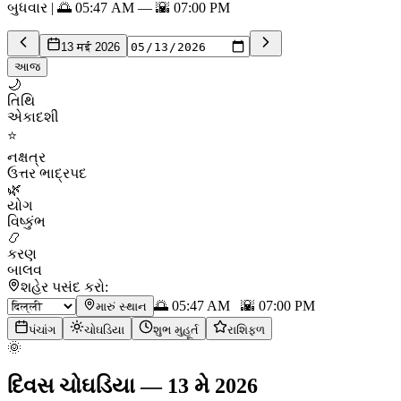
બુધવાર | 🌅 05:47 AM — 🌇 07:00 PM
13 मई 2026
આજ
🌙
તિથિ
એકાદશી
⭐
નક્ષત્ર
ઉત્તર ભાદ્રપદ
🌿
યોગ
વિષ્કુંભ
📿
કરણ
બાલવ
શહેર પસંદ કરો:
🌅
05:47 AM
🌇
07:00 PM
મારું સ્થાન
પંચાંગ
ચોઘડિયા
શુભ મુહૂર્ત
રાશિફળ
🌞
દિવસ ચોઘડિયા
—
13 મે 2026