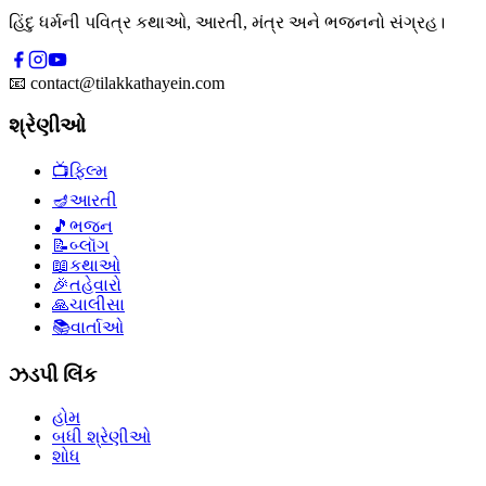
હિંદુ ધર્મની પવિત્ર કથાઓ, આરતી, મંત્ર અને ભજનનો સંગ્રહ।
📧
contact@tilakkathayein.com
શ્રેણીઓ
📺
ફિલ્મ
🪔
આરતી
🎵
ભજન
📝
બ્લૉગ
📖
કથાઓ
🎉
તહેવારો
🙏
ચાલીસા
📚
વાર્તાઓ
ઝડપી લિંક
હોમ
બધી શ્રેણીઓ
શોધ