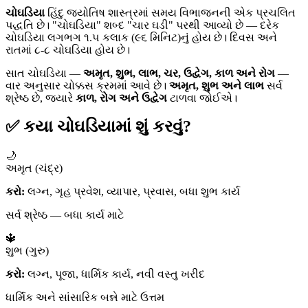
ચોઘડિયા
હિંદુ જ્યોતિષ શાસ્ત્રમાં સમય વિભાજનની એક પ્રચલિત
પદ્ધતિ છે। "ચોઘડિયા" શબ્દ "ચાર ઘડી" પરથી આવ્યો છે — દરેક
ચોઘડિયા લગભગ ૧.૫ કલાક (૯૬ મિનિટ)નું હોય છે। દિવસ અને
રાતમાં ૮-૮ ચોઘડિયા હોય છે।
સાત ચોઘડિયા —
અમૃત, શુભ, લાભ, ચર, ઉદ્વેગ, કાળ અને રોગ
—
વાર અનુસાર ચોક્કસ ક્રમમાં આવે છે।
અમૃત, શુભ અને લાભ
સર્વ
શ્રેષ્ઠ છે, જ્યારે
કાળ, રોગ અને ઉદ્વેગ
ટાળવા જોઈએ।
✅ કયા ચોઘડિયામાં શું કરવું?
🌙
અમૃત (ચંદ્ર)
કરો:
લગ્ન, ગૃહ પ્રવેશ, વ્યાપાર, પ્રવાસ, બધા શુભ કાર્ય
સર્વ શ્રેષ્ઠ — બધા કાર્ય માટે
🔱
શુભ (ગુરુ)
કરો:
લગ્ન, પૂજા, ધાર્મિક કાર્ય, નવી વસ્તુ ખરીદ
ધાર્મિક અને સાંસારિક બન્ને માટે ઉત્તમ