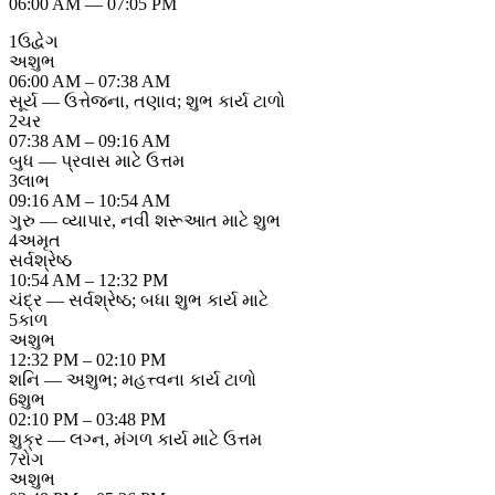
06:00 AM
—
07:05 PM
1
ઉદ્વેગ
અશુભ
06:00 AM – 07:38 AM
સૂર્ય — ઉત્તેજના, તણાવ; શુભ કાર્ય ટાળો
2
ચર
07:38 AM – 09:16 AM
બુધ — પ્રવાસ માટે ઉત્તમ
3
લાભ
09:16 AM – 10:54 AM
ગુરુ — વ્યાપાર, નવી શરૂઆત માટે શુભ
4
અમૃત
સર્વશ્રેષ્ઠ
10:54 AM – 12:32 PM
ચંદ્ર — સર્વશ્રેષ્ઠ; બધા શુભ કાર્ય માટે
5
કાળ
અશુભ
12:32 PM – 02:10 PM
શનિ — અશુભ; મહત્ત્વના કાર્ય ટાળો
6
શુભ
02:10 PM – 03:48 PM
શુક્ર — લગ્ન, મંગળ કાર્ય માટે ઉત્તમ
7
રોગ
અશુભ