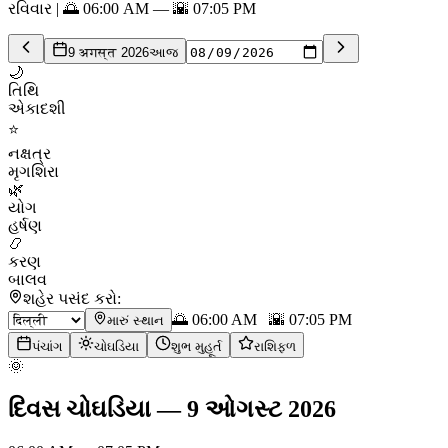
રવિવાર | 🌅 06:00 AM — 🌇 07:05 PM
9 अगस्त 2026
આજ
🌙
તિથિ
એકાદશી
⭐
નક્ષત્ર
મૃગશિરા
🌿
યોગ
હર્ષણ
📿
કરણ
બાલવ
શહેર પસંદ કરો:
🌅
06:00 AM
🌇
07:05 PM
મારું સ્થાન
પંચાંગ
ચોઘડિયા
શુભ મુહૂર્ત
રાશિફળ
🌞
દિવસ ચોઘડિયા
—
9 ઓગસ્ટ 2026