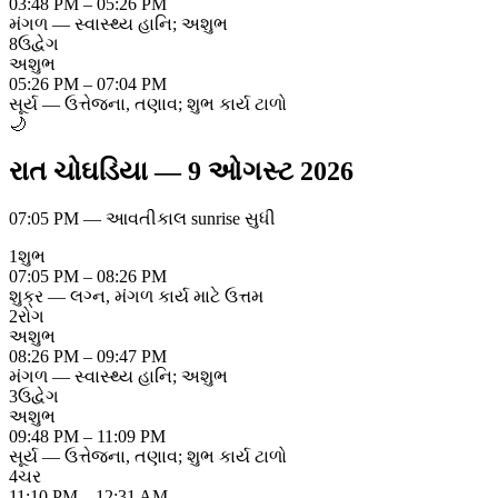
03:48 PM – 05:26 PM
મંગળ — સ્વાસ્થ્ય હાનિ; અશુભ
8
ઉદ્વેગ
અશુભ
05:26 PM – 07:04 PM
સૂર્ય — ઉત્તેજના, તણાવ; શુભ કાર્ય ટાળો
🌙
રાત ચોઘડિયા
—
9 ઓગસ્ટ 2026
07:05 PM
—
આવતીકાલ sunrise સુધી
1
શુભ
07:05 PM – 08:26 PM
શુક્ર — લગ્ન, મંગળ કાર્ય માટે ઉત્તમ
2
રોગ
અશુભ
08:26 PM – 09:47 PM
મંગળ — સ્વાસ્થ્ય હાનિ; અશુભ
3
ઉદ્વેગ
અશુભ
09:48 PM – 11:09 PM
સૂર્ય — ઉત્તેજના, તણાવ; શુભ કાર્ય ટાળો
4
ચર
11:10 PM – 12:31 AM