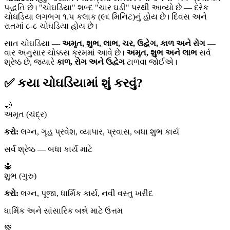
પદ્ધતિ છે। "ચોઘડિયા" શબ્દ "ચાર ઘડી" પરથી આવ્યો છે — દરેક
ચોઘડિયા લગભગ ૧.૫ કલાક (૯૬ મિનિટ)નું હોય છે। દિવસ અને
રાતમાં ૮-૮ ચોઘડિયા હોય છે।
સાત ચોઘડિયા —
અમૃત, શુભ, લાભ, ચર, ઉદ્વેગ, કાળ અને રોગ
—
વાર અનુસાર ચોક્કસ ક્રમમાં આવે છે।
અમૃત, શુભ અને લાભ
સર્વ
શ્રેષ્ઠ છે, જ્યારે
કાળ, રોગ અને ઉદ્વેગ
ટાળવા જોઈએ।
✅ કયા ચોઘડિયામાં શું કરવું?
🌙
અમૃત (ચંદ્ર)
કરો:
લગ્ન, ગૃહ પ્રવેશ, વ્યાપાર, પ્રવાસ, બધા શુભ કાર્ય
સર્વ શ્રેષ્ઠ — બધા કાર્ય માટે
🔱
શુભ (ગુરુ)
કરો:
લગ્ન, પૂજા, ધાર્મિક કાર્ય, નવી વસ્તુ ખરીદ
ધાર્મિક અને સાંસારિક બન્ને માટે ઉત્તમ
💚