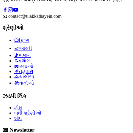
📧
contact@tilakkathayein.com
શ્રેણીઓ
📺
ફિલ્મ
🪔
આરતી
🎵
ભજન
📝
બ્લૉગ
📖
કથાઓ
🎉
તહેવારો
🙏
ચાલીસા
📚
વાર્તાઓ
ઝડપી લિંક
હોમ
બધી શ્રેણીઓ
શોધ
📧 Newsletter