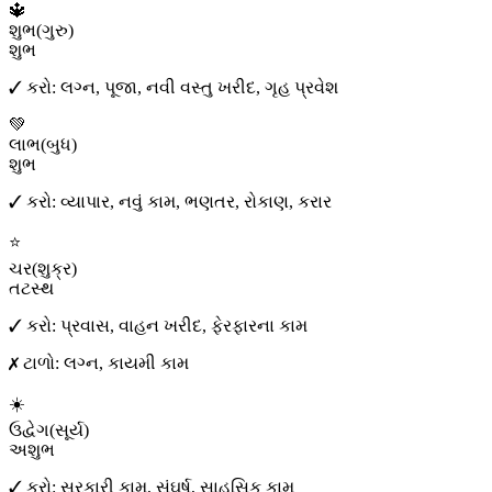
🔱
શુભ
(
ગુરુ
)
શુભ
✓ કરો:
લગ્ન, પૂજા, નવી વસ્તુ ખરીદ, ગૃહ પ્રવેશ
💚
લાભ
(
બુધ
)
શુભ
✓ કરો:
વ્યાપાર, નવું કામ, ભણતર, રોકાણ, કરાર
⭐
ચર
(
શુક્ર
)
તટસ્થ
✓ કરો:
પ્રવાસ, વાહન ખરીદ, ફેરફારના કામ
✗ ટાળો:
લગ્ન, કાયમી કામ
☀️
ઉદ્વેગ
(
સૂર્ય
)
અશુભ
✓ કરો:
સરકારી કામ, સંઘર્ષ, સાહસિક કામ