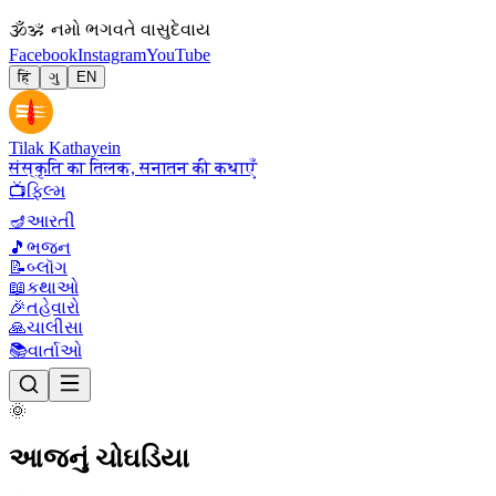
🕉
ॐ નમો ભગવતે વાસુદેવાય
Facebook
Instagram
YouTube
हिं
ગુ
EN
Tilak Kathayein
संस्कृति का तिलक, सनातन की कथाएँ
📺
ફિલ્મ
🪔
આરતી
🎵
ભજન
📝
બ્લૉગ
📖
કથાઓ
🎉
તહેવારો
🙏
ચાલીસા
📚
વાર્તાઓ
🌞
આજનું ચોઘડિયા