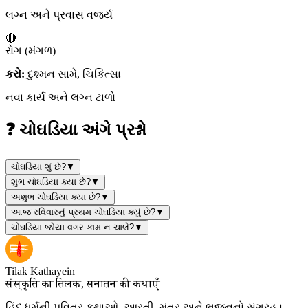
લગ્ન અને પ્રવાસ વર્જ્ય
🔴
રોગ (મંગળ)
કરો:
દુશ્મન સામે, ચિકિત્સા
નવા કાર્ય અને લગ્ન ટાળો
❓ ચોઘડિયા અંગે પ્રશ્નો
ચોઘડિયા શું છે?
▼
શુભ ચોઘડિયા ક્યા છે?
▼
અશુભ ચોઘડિયા ક્યા છે?
▼
આજ રવિવારનું પ્રથમ ચોઘડિયા ક્યું છે?
▼
ચોઘડિયા જોયા વગર કામ ન ચાલે?
▼
Tilak Kathayein
संस्कृति का तिलक, सनातन की कथाएँ
હિંદુ ધર્મની પવિત્ર કથાઓ, આરતી, મંત્ર અને ભજનનો સંગ્રહ।