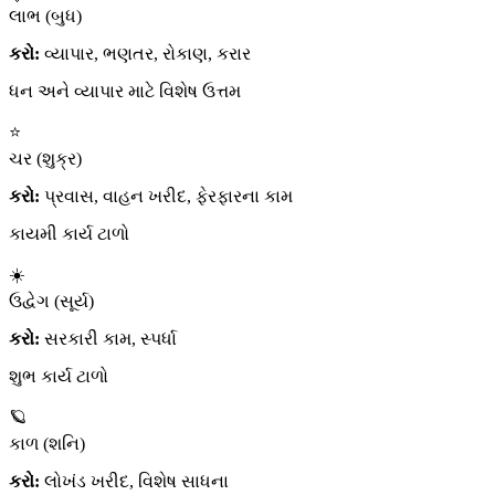
લાભ (બુધ)
કરો:
વ્યાપાર, ભણતર, રોકાણ, કરાર
ધન અને વ્યાપાર માટે વિશેષ ઉત્તમ
⭐
ચર (શુક્ર)
કરો:
પ્રવાસ, વાહન ખરીદ, ફેરફારના કામ
કાયમી કાર્ય ટાળો
☀️
ઉદ્વેગ (સૂર્ય)
કરો:
સરકારી કામ, સ્પર્ધા
શુભ કાર્ય ટાળો
🪐
કાળ (શનિ)
કરો:
લોખંડ ખરીદ, વિશેષ સાધના