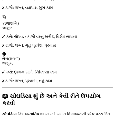
✗ ટાળો:
લગ્ન, વ્યાપાર, શુભ કામ
🪐
કાળ
(
શનિ
)
અશુભ
✓ કરો:
લોખંડ / કાળી વસ્તુ ખરીદ, વિશેષ સાધના
✗ ટાળો:
લગ્ન, ગૃહ પ્રવેશ, પ્રવાસ
🔴
રોગ
(
મંગળ
)
અશુભ
✓ કરો:
દુશ્મન સામે, ચિકિત્સા કામ
✗ ટાળો:
લગ્ન, પ્રવાસ, નવું કામ
📖 ચોઘડિયા શું છે અને કેવી રીતે ઉપયોગ
કરવો
ચોઘડિયા
હિંદુ જ્યોતિષ શાસ્ત્રમાં સમય વિભાજનની એક પ્રચલિત