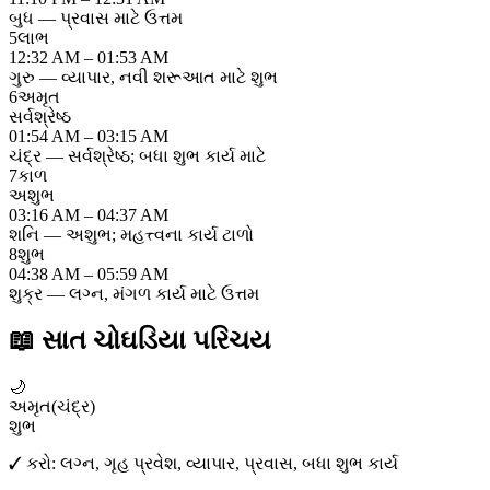
બુધ — પ્રવાસ માટે ઉત્તમ
5
લાભ
12:32 AM – 01:53 AM
ગુરુ — વ્યાપાર, નવી શરૂઆત માટે શુભ
6
અમૃત
સર્વશ્રેષ્ઠ
01:54 AM – 03:15 AM
ચંદ્ર — સર્વશ્રેષ્ઠ; બધા શુભ કાર્ય માટે
7
કાળ
અશુભ
03:16 AM – 04:37 AM
શનિ — અશુભ; મહત્ત્વના કાર્ય ટાળો
8
શુભ
04:38 AM – 05:59 AM
શુક્ર — લગ્ન, મંગળ કાર્ય માટે ઉત્તમ
📖
સાત ચોઘડિયા પરિચય
🌙
અમૃત
(
ચંદ્ર
)
શુભ
✓ કરો:
લગ્ન, ગૃહ પ્રવેશ, વ્યાપાર, પ્રવાસ, બધા શુભ કાર્ય