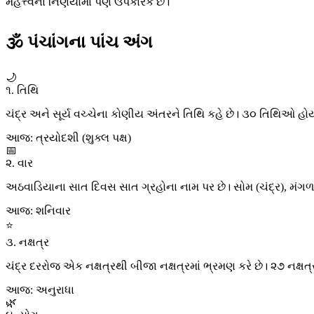
મહત્ત્વના નિર્ણયોમાં પણ ઉપકારક છે।
🕉 પંચાંગના પાંચ અંગ
🌙
૧. તિથિ
ચંદ્ર અને સૂર્ય વચ્ચેના કોણીય અંતરને તિથિ કહે છે। ૩૦ તિથિઓ હોય
આજ: ત્રયોદશી (શુક્લ પક્ષ)
📅
૨. વાર
અઠવાડિયાના સાત દિવસ સાત ગ્રહોના નામ પર છે। સોમ (ચંદ્ર), મંગળ (મંગળ
આજ: શનિવાર
⭐
૩. નક્ષત્ર
ચંદ્ર દરરોજ એક નક્ષત્રથી બીજા નક્ષત્રમાં ભ્રમણ કરે છે। ૨૭ નક્ષત્
આજ: અનુરાધા
🌿