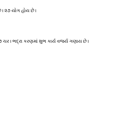
છે। ૨૭ યોગ હોય છે।
ચર। ભદ્રા કરણમાં શુભ કાર્ય વર્જ્ય ગણાય છે।