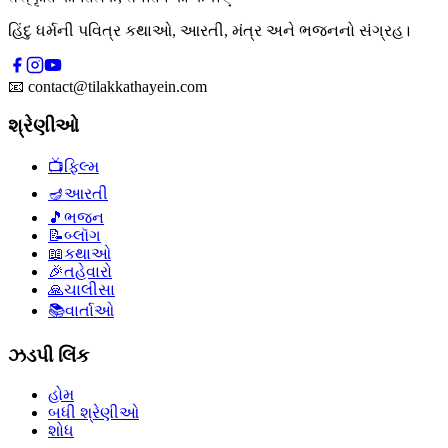
હિંદુ ધર્મની પવિત્ર કથાઓ, આરતી, મંત્ર અને ભજનનો સંગ્રહ।
📧
contact@tilakkathayein.com
શ્રેણીઓ
📺
ફિલ્મ
🪔
આરતી
🎵
ભજન
📝
બ્લૉગ
📖
કથાઓ
🎉
તહેવારો
🙏
ચાલીસા
📚
વાર્તાઓ
ઝડપી લિંક
હોમ
બધી શ્રેણીઓ
શોધ