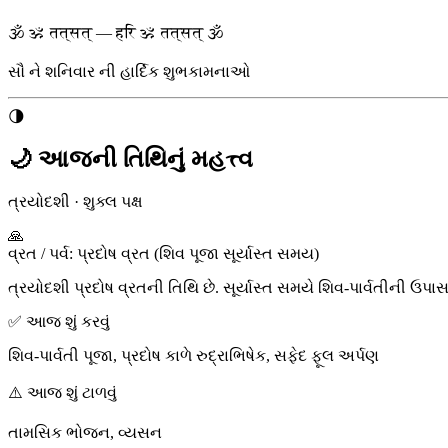
🕉 ॐ तत्सत् — हरि ॐ तत्सत् 🕉
સૌ ને
શનિવાર
ની હાર્દિક શુભકામનાઓ
🌗
🌙 આજની તિથિનું મહત્ત્વ
ત્રયોદશી
·
શુક્લ પક્ષ
🙏
વ્રત / પર્વ
:
પ્રદોષ વ્રત (શિવ પૂજા સૂર્યાસ્ત સમય)
ત્રયોદશી પ્રદોષ વ્રતની તિથિ છે. સૂર્યાસ્ત સમયે શિવ-પાર્વતીની ઉપા
✅ આજ શું કરવું
શિવ-પાર્વતી પૂજા, પ્રદોષ કાળે રુદ્રાભિષેક, સફેદ ફૂલ અર્પણ
⚠️ આજ શું ટાળવું
તામસિક ભોજન, વ્યસન