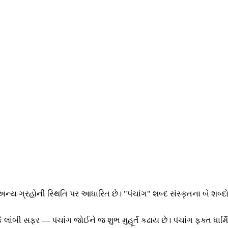
અન્ય ગ્રહોની સ્થિતિ પર આધારિત છે। "પંચાંગ" શબ્દ સંસ્કૃતના બે શબ્
 કે લાંબી સફર — પંચાંગ જોઈને જ શુભ મુહૂર્ત કઢાય છે। પંચાંગ ફક્ત ધાર