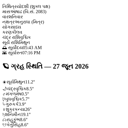
તિથિ
ત્રયોદશી (શુક્લ પક્ષ)
માસ
આષાઢ (વિ.સં. 2083)
વાર
શનિવાર
નક્ષત્ર
અનુરાધા (મિત્ર)
યોગ
સાધ્ય
કરણ
કૌલવ
ચંદ્ર રાશિ
વૃશ્ચિક
સૂર્ય રાશિ
મિથુન
🌅 સૂર્યોદય
05:43 AM
🌇 સૂર્યાસ્ત
07:16 PM
🪐
ગ્રહ સ્થિતિ
—
27 જૂન 2026
☀️
સૂર્ય
મિથુન
11.2
°
🌙
ચંદ્ર
વૃશ્ચિક
8.5
°
♂
મંગળ
મેષ
0.5
°
☿
બુધ
વૃશ્ચિક
5.7
°
♃
ગુરુ
કર્ક
3.9
°
♀
શુક્ર
કન્યા
26
°
♄
શનિ
મીન
19.1
°
☊
રાહુ
કુંભ
8.6
°
☋
કેતુ
સિંહ
8.6
°