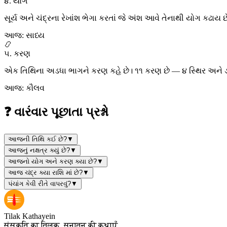
૪. યોગ
સૂર્ય અને ચંદ્રના રેખાંશ ભેગા કરતાં જે અંશ આવે તેનાથી યોગ કઢાય 
આજ: સાધ્ય
📿
૫. કરણ
એક તિથિના અડધા ભાગને કરણ કહે છે। ૧૧ કરણ છે — ૪ સ્થિર અને ૭ 
આજ: કૌલવ
❓ વારંવાર પૂછાતા પ્રશ્નો
આજની તિથિ કઈ છે?
▼
આજનું નક્ષત્ર ક્યું છે?
▼
આજનો યોગ અને કરણ ક્યા છે?
▼
આજ ચંદ્ર ક્યા રાશિ માં છે?
▼
પંચાંગ કેવી રીતે વાપરવું?
▼
Tilak Kathayein
संस्कृति का तिलक, सनातन की कथाएँ