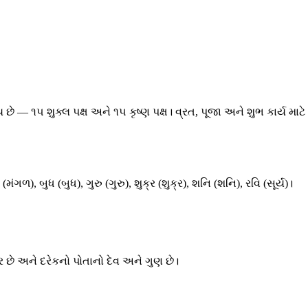
 છે — ૧૫ શુક્લ પક્ષ અને ૧૫ કૃષ્ણ પક્ષ। વ્રત, પૂજા અને શુભ કાર્ય
), બુધ (બુધ), ગુરુ (ગુરુ), શુક્ર (શુક્ર), શનિ (શનિ), રવિ (સૂર્ય)।
ર છે અને દરેકનો પોતાનો દેવ અને ગુણ છે।