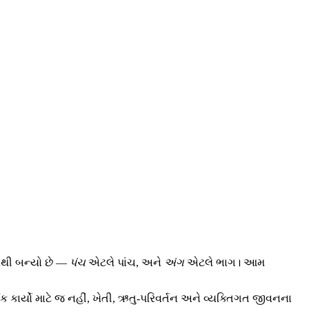
દોથી બન્યો છે —
પંચ
એટલે પાંચ, અને
અંગ
એટલે ભાગ। આમ
્મિક કાર્યો માટે જ નહીં, ખેતી, ઋતુ-પરિવર્તન અને વ્યક્તિગત જીવનના