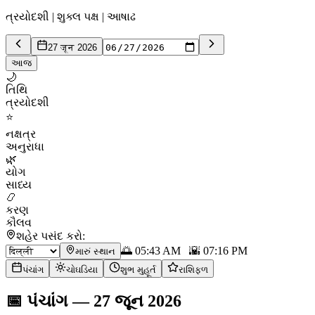
ત્રયોદશી | શુક્લ પક્ષ | આષાઢ
27 जून 2026
આજ
🌙
તિથિ
ત્રયોદશી
⭐
નક્ષત્ર
અનુરાધા
🌿
યોગ
સાધ્ય
📿
કરણ
કૌલવ
શહેર પસંદ કરો:
🌅
05:43 AM
🌇
07:16 PM
મારું સ્થાન
પંચાંગ
ચોઘડિયા
શુભ મુહૂર્ત
રાશિફળ
📅
પંચાંગ
—
27 જૂન 2026