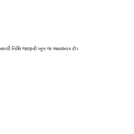
 માટે સાચી તિથિ જાણવી ખૂબ જ આવશ્યક છે।