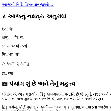
આજની તિથિ વિગતવાર જુઓ →
⭐ આજનું નક્ષત્ર
:
અનુરાધા
દેવ
:
मि.
अनु. — मि. स.
✅ આજ શું કરવું
मि., भा., सं.
⚠️ આજ શું ટાળવું
झ., एक.
📖 પંચાંગ શું છે અને તેનું મહત્ત્વ
પંચાંગ
એ એક પ્રાચીન હિંદુ કાળગણના પદ્ધતિ છે જે સૂર્ય, ચંદ્ર અને 
પંચાંગના પાંચ મુખ્ય અંગ છે: તિથિ, વાર, નક્ષત્ર, યોગ અને કરણ।
હિંદુ ધર્મમાં કોઈ પણ શુભ કાર્ય — લગ્ન, ગૃહ પ્રવેશ, વ્યાપારનો આરંભ