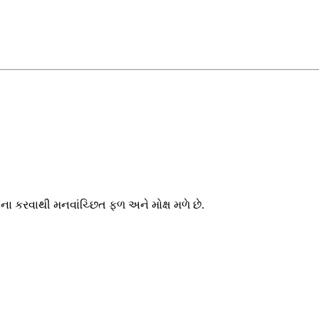
સના કરવાથી મનવાંચ્છિત ફળ અને મોક્ષ મળે છે.