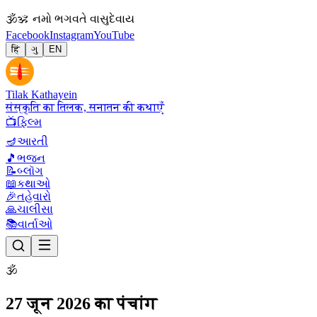
🕉
ॐ નમો ભગવતે વાસુદેવાય
Facebook
Instagram
YouTube
हिं
ગુ
EN
Tilak Kathayein
संस्कृति का तिलक, सनातन की कथाएँ
📺
ફિલ્મ
🪔
આરતી
🎵
ભજન
📝
બ્લૉગ
📖
કથાઓ
🎉
તહેવારો
🙏
ચાલીસા
📚
વાર્તાઓ
🕉
27 जून 2026 का पंचांग