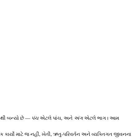
દોથી બન્યો છે —
પંચ
એટલે પાંચ, અને
અંગ
એટલે ભાગ। આમ
્મિક કાર્યો માટે જ નહીં, ખેતી, ઋતુ-પરિવર્તન અને વ્યક્તિગત જીવનના