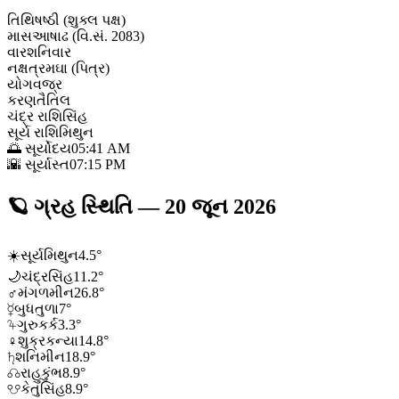
તિથિ
ષષ્ઠી (શુક્લ પક્ષ)
માસ
આષાઢ (વિ.સં. 2083)
વાર
શનિવાર
નક્ષત્ર
મઘા (પિત્ર)
યોગ
વજ્ર
કરણ
તૈતિલ
ચંદ્ર રાશિ
સિંહ
સૂર્ય રાશિ
મિથુન
🌅 સૂર્યોદય
05:41 AM
🌇 સૂર્યાસ્ત
07:15 PM
🪐
ગ્રહ સ્થિતિ
—
20 જૂન 2026
☀️
સૂર્ય
મિથુન
4.5
°
🌙
ચંદ્ર
સિંહ
11.2
°
♂
મંગળ
મીન
26.8
°
☿
બુધ
તુળા
7
°
♃
ગુરુ
કર્ક
3.3
°
♀
શુક્ર
કન્યા
14.8
°
♄
શનિ
મીન
18.9
°
☊
રાહુ
કુંભ
8.9
°
☋
કેતુ
સિંહ
8.9
°