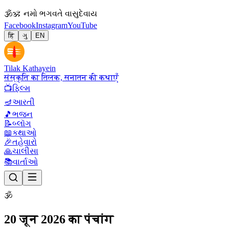
🕉
ॐ નમો ભગવતે વાસુદેવાય
Facebook
Instagram
YouTube
हिं
ગુ
EN
Tilak Kathayein
संस्कृति का तिलक, सनातन की कथाएँ
📺
ફિલ્મ
🪔
આરતી
🎵
ભજન
📝
બ્લૉગ
📖
કથાઓ
🎉
તહેવારો
🙏
ચાલીસા
📚
વાર્તાઓ
🕉
20 जून 2026 का पंचांग