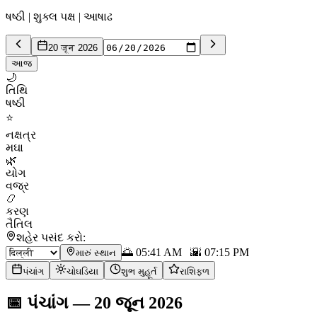
ષષ્ઠી | શુક્લ પક્ષ | આષાઢ
20 जून 2026
આજ
🌙
તિથિ
ષષ્ઠી
⭐
નક્ષત્ર
મઘા
🌿
યોગ
વજ્ર
📿
કરણ
તૈતિલ
શહેર પસંદ કરો:
🌅
05:41 AM
🌇
07:15 PM
મારું સ્થાન
પંચાંગ
ચોઘડિયા
શુભ મુહૂર્ત
રાશિફળ
📅
પંચાંગ
—
20 જૂન 2026