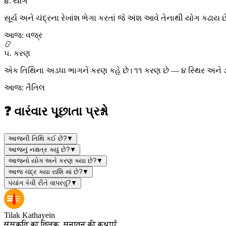
૪. યોગ
સૂર્ય અને ચંદ્રના રેખાંશ ભેગા કરતાં જે અંશ આવે તેનાથી યોગ કઢાય 
આજ: વજ્ર
📿
૫. કરણ
એક તિથિના અડધા ભાગને કરણ કહે છે। ૧૧ કરણ છે — ૪ સ્થિર અને ૭ 
આજ: તૈતિલ
❓ વારંવાર પૂછાતા પ્રશ્નો
આજની તિથિ કઈ છે?
▼
આજનું નક્ષત્ર ક્યું છે?
▼
આજનો યોગ અને કરણ ક્યા છે?
▼
આજ ચંદ્ર ક્યા રાશિ માં છે?
▼
પંચાંગ કેવી રીતે વાપરવું?
▼
Tilak Kathayein
संस्कृति का तिलक, सनातन की कथाएँ