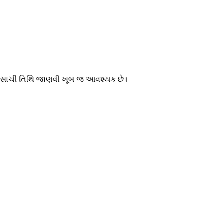
 માટે સાચી તિથિ જાણવી ખૂબ જ આવશ્યક છે।