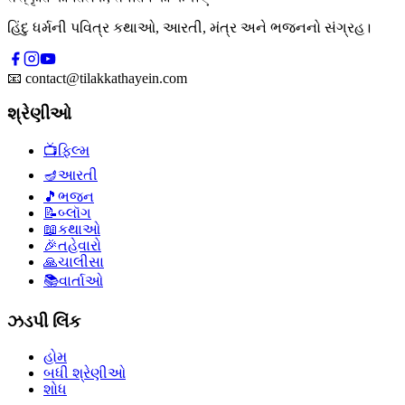
હિંદુ ધર્મની પવિત્ર કથાઓ, આરતી, મંત્ર અને ભજનનો સંગ્રહ।
📧
contact@tilakkathayein.com
શ્રેણીઓ
📺
ફિલ્મ
🪔
આરતી
🎵
ભજન
📝
બ્લૉગ
📖
કથાઓ
🎉
તહેવારો
🙏
ચાલીસા
📚
વાર્તાઓ
ઝડપી લિંક
હોમ
બધી શ્રેણીઓ
શોધ