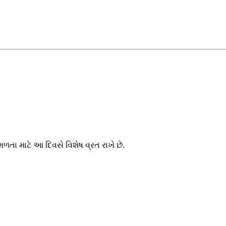
ુશળતા માટે આ દિવસે વિશેષ વ્રત રાખે છે.