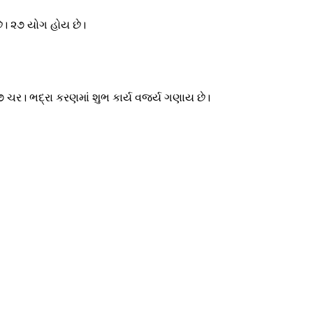
છે। ૨૭ યોગ હોય છે।
ચર। ભદ્રા કરણમાં શુભ કાર્ય વર્જ્ય ગણાય છે।