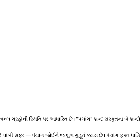
અન્ય ગ્રહોની સ્થિતિ પર આધારિત છે। "પંચાંગ" શબ્દ સંસ્કૃતના બે શબ્
 કે લાંબી સફર — પંચાંગ જોઈને જ શુભ મુહૂર્ત કઢાય છે। પંચાંગ ફક્ત ધાર