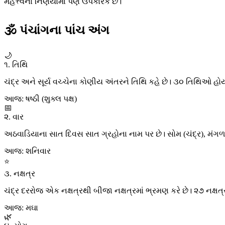
મહત્ત્વના નિર્ણયોમાં પણ ઉપકારક છે।
🕉 પંચાંગના પાંચ અંગ
🌙
૧. તિથિ
ચંદ્ર અને સૂર્ય વચ્ચેના કોણીય અંતરને તિથિ કહે છે। ૩૦ તિથિઓ હોય
આજ: ષષ્ઠી (શુક્લ પક્ષ)
📅
૨. વાર
અઠવાડિયાના સાત દિવસ સાત ગ્રહોના નામ પર છે। સોમ (ચંદ્ર), મંગળ (મંગળ
આજ: શનિવાર
⭐
૩. નક્ષત્ર
ચંદ્ર દરરોજ એક નક્ષત્રથી બીજા નક્ષત્રમાં ભ્રમણ કરે છે। ૨૭ નક્ષત્
આજ: મઘા
🌿