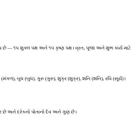
 છે — ૧૫ શુક્લ પક્ષ અને ૧૫ કૃષ્ણ પક્ષ। વ્રત, પૂજા અને શુભ કાર્ય
), બુધ (બુધ), ગુરુ (ગુરુ), શુક્ર (શુક્ર), શનિ (શનિ), રવિ (સૂર્ય)।
ર છે અને દરેકનો પોતાનો દેવ અને ગુણ છે।