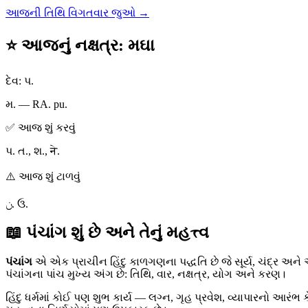
આજની તિથિ વિગતવાર જુઓ →
⭐ આજનું નક્ષત્ર
:
મઘા
દેવ
:
પ.
મ. — RA. pu.
✅ આજ શું કરવું
પ. ત., શ., ने.
⚠️ આજ શું ટાળવું
ن. ઉ.
📖 પંચાંગ શું છે અને તેનું મહત્ત્વ
પંચાંગ
એ એક પ્રાચીન હિંદુ કાળગણના પદ્ધતિ છે જે સૂર્ય, ચંદ્ર અને 
પંચાંગના પાંચ મુખ્ય અંગ છે: તિથિ, વાર, નક્ષત્ર, યોગ અને કરણ।
હિંદુ ધર્મમાં કોઈ પણ શુભ કાર્ય — લગ્ન, ગૃહ પ્રવેશ, વ્યાપારનો આરંભ