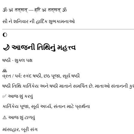
🕉 ॐ तत्सत् — हरि ॐ तत्सत् 🕉
સૌ ને
શનિવાર
ની હાર્દિક શુભકામનાઓ
🌔
🌙 આજની તિથિનું મહત્ત્વ
ષષ્ઠી
·
શુક્લ પક્ષ
🙏
વ્રત / પર્વ
:
સ્કંદ ષષ્ઠી, છઠ પૂજા, સૂર્ય ષષ્ઠી
ષષ્ઠી તિથિ કાર્તિકેય અને ષષ્ઠી માતાને સમર્પિત છે. માતાઓ સંતાનની ક
✅ આજ શું કરવું
કાર્તિકેય પૂજા, સૂર્ય અર્ઘ્ય, સંતાન માટે પ્રાર્થના
⚠️ આજ શું ટાળવું
માંસાહાર, બૂરી સંગ