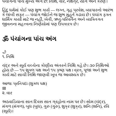
પંચાંગના પાંચ મુખ્ય અંગ છે: તિથિ, વાર, નક્ષત્ર, યોગ અને કરણ।
હિંદુ ધર્મમાં કોઈ પણ શુભ કાર્ય — લગ્ન, ગૃહ પ્રવેશ, વ્યાપારનો આરંભ
કે લાંબી સફર — પંચાંગ જોઈને જ શુભ મુહૂર્ત કઢાય છે। પંચાંગ ફક્ત
ધાર્મિક કાર્યો માટે જ નહીં, ખેતી, ઋતુ-પરિવર્તન અને વ્યક્તિગત
જીવનના મહત્ત્વના નિર્ણયોમાં પણ ઉપકારક છે।
🕉 પંચાંગના પાંચ અંગ
🌙
૧. તિથિ
ચંદ્ર અને સૂર્ય વચ્ચેના કોણીય અંતરને તિથિ કહે છે। ૩૦ તિથિઓ
હોય છે — ૧૫ શુક્લ પક્ષ અને ૧૫ કૃષ્ણ પક્ષ। વ્રત, પૂજા અને શુભ
કાર્ય માટે સાચી તિથિ જાણવી ખૂબ જ આવશ્યક છે।
આજ: પ્રતિપદા (શુક્લ પક્ષ)
📅
૨. વાર
અઠવાડિયાના સાત દિવસ સાત ગ્રહોના નામ પર છે। સોમ (ચંદ્ર),
મંગળ (મંગળ), બુધ (બુધ), ગુરુ (ગુરુ), શુક્ર (શુક્ર), શનિ (શનિ), રવિ
(સૂર્ય)।