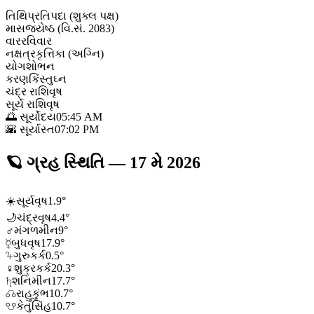
તિથિ
પ્રતિપદા (શુક્લ પક્ષ)
માસ
જ્યેષ્ઠ (વિ.સં. 2083)
વાર
રવિવાર
નક્ષત્ર
કૃત્તિકા (અગ્નિ)
યોગ
શોભન
કરણ
કિંસ્તુઘ્ન
ચંદ્ર રાશિ
વૃષ
સૂર્ય રાશિ
વૃષ
🌅 સૂર્યોદય
05:45 AM
🌇 સૂર્યાસ્ત
07:02 PM
🪐
ગ્રહ સ્થિતિ
—
17 મે 2026
☀️
સૂર્ય
વૃષ
1.9
°
🌙
ચંદ્ર
વૃષ
4.4
°
♂
મંગળ
મીન
9
°
☿
બુધ
વૃષ
17.9
°
♃
ગુરુ
કર્ક
0.5
°
♀
શુક્ર
કર્ક
20.3
°
♄
શનિ
મીન
17.7
°
☊
રાહુ
કુંભ
10.7
°
☋
કેતુ
સિંહ
10.7
°