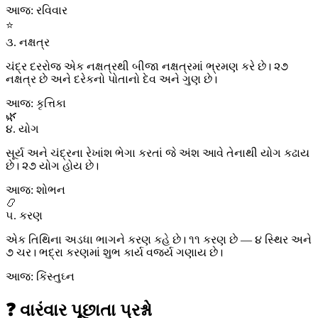
આજ: રવિવાર
⭐
૩. નક્ષત્ર
ચંદ્ર દરરોજ એક નક્ષત્રથી બીજા નક્ષત્રમાં ભ્રમણ કરે છે। ૨૭
નક્ષત્ર છે અને દરેકનો પોતાનો દેવ અને ગુણ છે।
આજ: કૃત્તિકા
🌿
૪. યોગ
સૂર્ય અને ચંદ્રના રેખાંશ ભેગા કરતાં જે અંશ આવે તેનાથી યોગ કઢાય
છે। ૨૭ યોગ હોય છે।
આજ: શોભન
📿
૫. કરણ
એક તિથિના અડધા ભાગને કરણ કહે છે। ૧૧ કરણ છે — ૪ સ્થિર અને
૭ ચર। ભદ્રા કરણમાં શુભ કાર્ય વર્જ્ય ગણાય છે।
આજ: કિંસ્તુઘ્ન
❓ વારંવાર પૂછાતા પ્રશ્નો