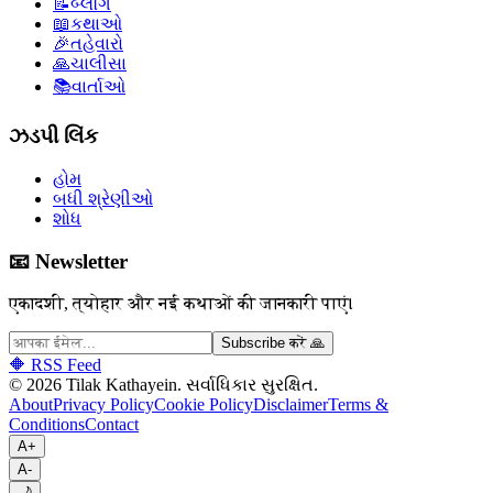
📝
બ્લૉગ
📖
કથાઓ
🎉
તહેવારો
🙏
ચાલીસા
📚
વાર્તાઓ
ઝડપી લિંક
હોમ
બધી શ્રેણીઓ
શોધ
📧 Newsletter
एकादशी, त्योहार और नई कथाओं की जानकारी पाएं।
Subscribe करें 🙏
🔶 RSS Feed
©
2026
Tilak Kathayein.
સર્વાધિકાર સુરક્ષિત
.
About
Privacy Policy
Cookie Policy
Disclaimer
Terms &
Conditions
Contact
A+
A-
🌙