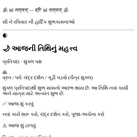
🕉 ॐ तत्सत् — हरि ॐ तत्सत् 🕉
સૌ ને
રવિવાર
ની હાર્દિક શુભકામનાઓ
🌒
🌙 આજની તિથિનું મહત્ત્વ
પ્રતિપદા
·
શુક્લ પક્ષ
🙏
વ્રત / પર્વ
:
ચંદ્ર દર્શન / ગૂડ઼ી પડ઼વો (ચૈત્ર શુક્લ)
શુક્લ પ્રતિપદાથી શુભ માસનો આરંભ થાય છે. આ તિથિ નવાં કાર્યો
અને યાત્રા માટે અત્યંત શુભ છે.
✅ આજ શું કરવું
નવાં કાર્ય શરૂ કરો, ચંદ્ર દર્શન કરો, પૂજા-અર્ચના કરો
⚠️ આજ શું ટાળવું