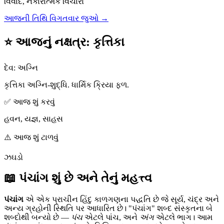
વિવાદ, નકારાત્મક વિચારો
આજની તિથિ વિગતવાર જુઓ →
⭐ આજનું નક્ષત્ર
:
કૃત્તિકા
દેવ
:
અગ્નિ
કૃત્તિકા અગ્નિ-શુદ્ધિ. ધાર્મિક ક્રિયા ફળ.
✅ આજ શું કરવું
હવન, યજ્ઞ, સાહસ
⚠️ આજ શું ટાળવું
ઝઘડો
📖 પંચાંગ શું છે અને તેનું મહત્ત્વ
પંચાંગ
એ એક પ્રાચીન હિંદુ કાળગણના પદ્ધતિ છે જે સૂર્ય, ચંદ્ર અને
અન્ય ગ્રહોની સ્થિતિ પર આધારિત છે। "પંચાંગ" શબ્દ સંસ્કૃતના બે
શબ્દોથી બન્યો છે —
પંચ
એટલે પાંચ, અને
અંગ
એટલે ભાગ। આમ