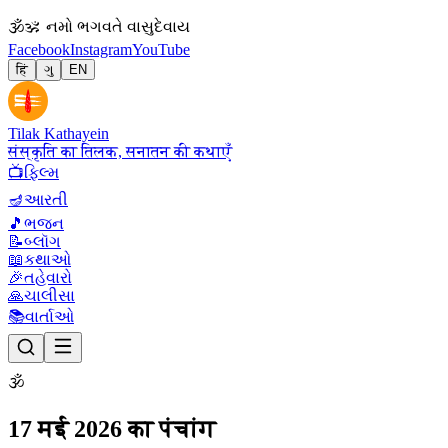
🕉
ॐ નમો ભગવતે વાસુદેવાય
Facebook
Instagram
YouTube
हिं
ગુ
EN
Tilak Kathayein
संस्कृति का तिलक, सनातन की कथाएँ
📺
ફિલ્મ
🪔
આરતી
🎵
ભજન
📝
બ્લૉગ
📖
કથાઓ
🎉
તહેવારો
🙏
ચાલીસા
📚
વાર્તાઓ
🕉
17 मई 2026 का पंचांग