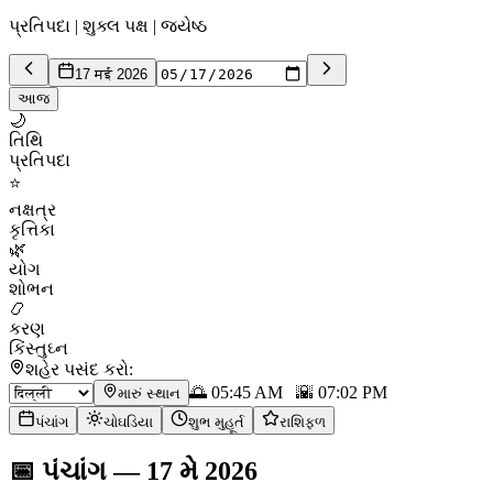
પ્રતિપદા | શુક્લ પક્ષ | જ્યેષ્ઠ
17 मई 2026
આજ
🌙
તિથિ
પ્રતિપદા
⭐
નક્ષત્ર
કૃત્તિકા
🌿
યોગ
શોભન
📿
કરણ
કિંસ્તુઘ્ન
શહેર પસંદ કરો:
🌅
05:45 AM
🌇
07:02 PM
મારું સ્થાન
પંચાંગ
ચોઘડિયા
શુભ મુહૂર્ત
રાશિફળ
📅
પંચાંગ
—
17 મે 2026