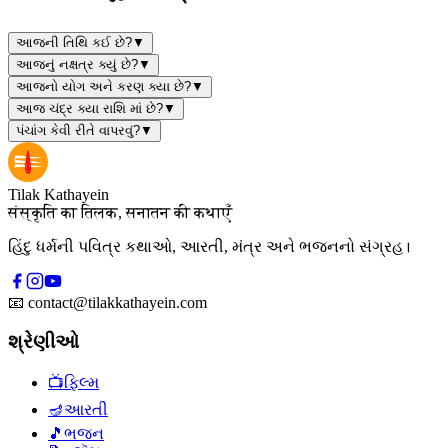
આજની તિથિ કઈ છે?
▼
આજનું નક્ષત્ર ક્યું છે?
▼
આજનો યોગ અને કરણ ક્યા છે?
▼
આજ ચંદ્ર ક્યા રાશિ માં છે?
▼
પંચાંગ કેવી રીતે વાપરવું?
▼
Tilak Kathayein
संस्कृति का तिलक, सनातन की कथाएँ
હિંદુ ધર્મની પવિત્ર કથાઓ, આરતી, મંત્ર અને ભજનનો સંગ્રહ।
📧
contact@tilakkathayein.com
શ્રેણીઓ
📺
ફિલ્મ
🪔
આરતી
🎵
ભજન