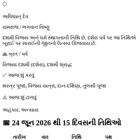
🌕
અધિષ્ઠાત્ દેવ
યમરાજ / ભગવાન વિષ્ણુ
દશમી વિજય અને ધર્મ સ્થાપનાની તિથિ છે. દશેરા પર્વ પર આ તિથિએ
બૂરાઈ પર સારાઈની જીતનો ઉત્સવ ઊજવાય છે.
🙏 વ્રત / પર્વ
વિજયા દશમી (દશેરા), દશમી શ્રાદ્ધ
✅ આજ શું કરવું
શસ્ત્ર પૂજા, વિજય યાત્રા, દાન-દક્ષિણા, તુલસી પૂજા
⚠️ આજ શું ટાળવું
અહંકાર, અન્યાય
📅
24 જૂન 2026 થી 15 દિવસની તિથિઓ
તારીખ
વાર
તિથિ
પક્ષ