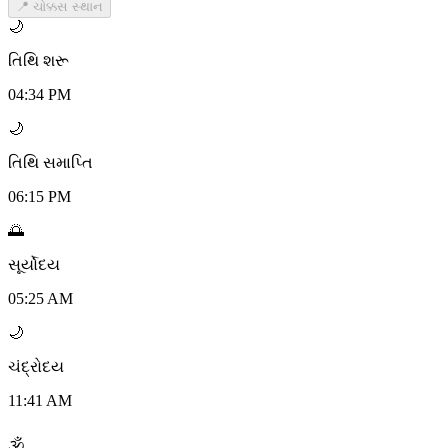
📍 ચોક્કસ સ્થાન
🌙
તિથિ શરૂ
04:34 PM
🌙
તિથિ સમાપ્તિ
06:15 PM
🌅
સૂર્યોદય
05:25 AM
🌙
ચંદ્રોદય
11:41 AM
🕉