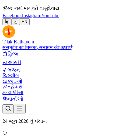
🕉
ॐ નમો ભગવતે વાસુદેવાય
Facebook
Instagram
YouTube
हिं
ગુ
EN
Tilak Kathayein
संस्कृति का तिलक, सनातन की कथाएँ
📺
ફિલ્મ
🪔
આરતી
🎵
ભજન
📝
બ્લૉગ
📖
કથાઓ
🎉
તહેવારો
🙏
ચાલીસા
📚
વાર્તાઓ
24 જૂન 2026 નું પંચાંગ
🌕