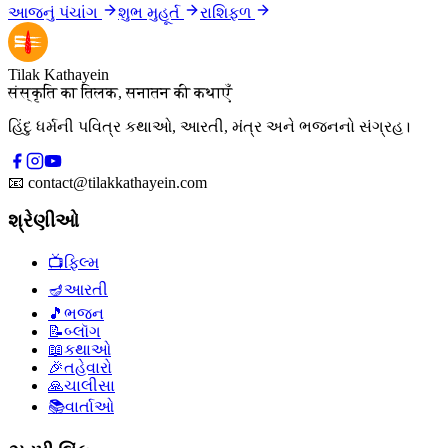
આજનું પંચાંગ
શુભ મુહૂર્ત
રાશિફળ
Tilak Kathayein
संस्कृति का तिलक, सनातन की कथाएँ
હિંદુ ધર્મની પવિત્ર કથાઓ, આરતી, મંત્ર અને ભજનનો સંગ્રહ।
📧
contact@tilakkathayein.com
શ્રેણીઓ
📺
ફિલ્મ
🪔
આરતી
🎵
ભજન
📝
બ્લૉગ
📖
કથાઓ
🎉
તહેવારો
🙏
ચાલીસા
📚
વાર્તાઓ