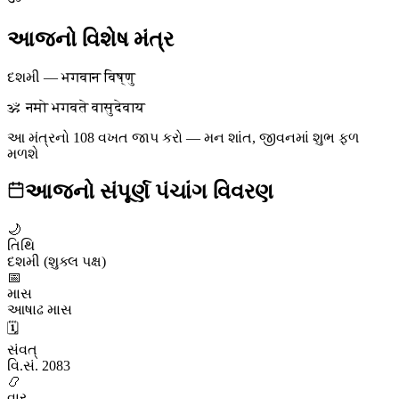
આજનો વિશેષ મંત્ર
દશમી
—
भगवान विष्णु
ॐ नमो भगवते वासुदेवाय
આ મંત્રનો 108 વખત જાપ કરો — મન શાંત, જીવનમાં શુભ ફળ
મળશે
આજનો સંપૂર્ણ પંચાંગ વિવરણ
🌙
તિથિ
દશમી (શુક્લ પક્ષ)
📅
માસ
આષાઢ માસ
🗓️
સંવત્
વિ.સં. 2083
📿
વાર