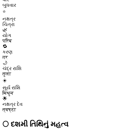
બુધવાર
⭐
નક્ષત્ર
ચિત્રા
🌿
યોગ
परिघ
🔁
કરણ
गर
🌙
ચંદ્ર રાશિ
तुला
☀️
સૂર્ય રાશિ
मिथुन
🌟
નક્ષત્ર દેવ
त्वष्टा
🌕
દશમી
તિથિનું મહત્વ