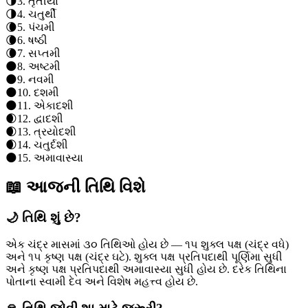
🌗
3
.
તૃતીયા
🌗
4
.
ચતુર્થી
🌘
5
.
પંચમી
🌘
6
.
ષષ્ઠી
🌘
7
.
સપ્તમી
🌑
8
.
અષ્ટમી
🌑
9
.
નવમી
🌑
10
.
દશમી
🌑
11
.
એકાદશી
🌒
12
.
દ્વાદશી
🌒
13
.
ત્રયોદશી
🌒
14
.
ચતુર્દશી
🌑
15
.
અમાવાસ્યા
📖 આજની તિથિ વિશે
🌙 તિથિ શું છે?
એક ચંદ્ર માસમાં ૩૦ તિથિઓ હોય છે — ૧૫ શુક્લ પક્ષ (ચંદ્ર વધે)
અને ૧૫ કૃષ્ણ પક્ષ (ચંદ્ર ઘટે). શુક્લ પક્ષ પ્રતિપદાથી પૂર્ણિમા સુધી
અને કૃષ્ણ પક્ષ પ્રતિપદાથી અમાવાસ્યા સુધી હોય છે. દરેક તિથિના
પોતાના સ્વામી દેવ અને વિશેષ મહત્ત્વ હોય છે.