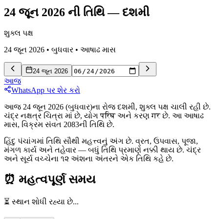
24 જૂન 2026 ની તિથિ
—
દશમી
શુક્લ પક્ષ
24 જૂન 2026
•
બુધવાર
•
આષાઢ
માસ
24 જૂન 2026
આજ
WhatsApp પર શેર કરો
આજ 24 જૂન 2026 (બુધવાર)ના રોજ દશમી, શુક્લ પક્ષ ચાલી રહી છે.
ચંદ્ર નક્ષત્ર ચિત્રા માં છે, યોગ परिघ અને કરણ गर છે. આ આષાઢ
માસ, વિક્રમ સંવત 2083ની તિથિ છે.
હિંદુ પંચાંગમાં તિથિ સૌથી મહત્ત્વનું અંગ છે. વ્રત, ઉપવાસ, પૂજા,
મંગળ કાર્ય અને તહેવાર — બધું તિથિ પ્રમાણે નક્કી થાય છે. ચંદ્ર
અને સૂર્ય વચ્ચેના ૧૨ અંશના અંતરને એક તિથિ કહે છે.
⏰
મહત્વપૂર્ણ સમય
⏳ સ્થાન શોધી રહ્યા છે...