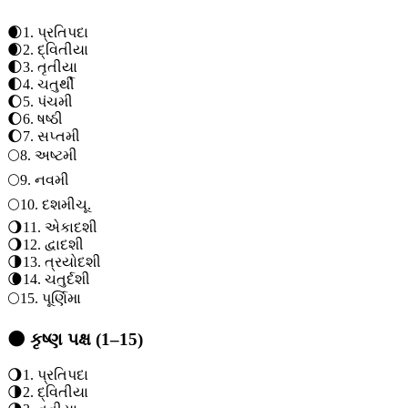
🌒
1
.
પ્રતિપદા
🌒
2
.
દ્વિતીયા
🌓
3
.
તૃતીયા
🌓
4
.
ચતુર્થી
🌔
5
.
પંચમી
🌔
6
.
ષષ્ઠી
🌔
7
.
સપ્તમી
🌕
8
.
અષ્ટમી
🌕
9
.
નવમી
🌕
10
.
દશમી
ચૂ.
🌖
11
.
એકાદશી
🌖
12
.
દ્વાદશી
🌗
13
.
ત્રયોદશી
🌘
14
.
ચતુર્દશી
🌕
15
.
પૂર્ણિમા
🌑 કૃષ્ણ પક્ષ (1–15)
🌖
1
.
પ્રતિપદા
🌗
2
.
દ્વિતીયા