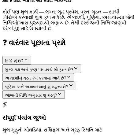
🙏 તિથિ જોવી શા માટે જરૂરી?
કોઈ પણ શુભ કાર્ય — લગ્ન, ગૃહ પ્રવેશ, વ્રત, મુંડન — સાચી
તિથિએ કરવાથી શુભ ફળ મળે છે. એકાદશી, પૂર્ણિમા, અમાવાસ્યા જેવી
તિથિઓ ખાસ પુણ્યદાયી ગણાય છે. તેથી દરરોજની તિથિ જાણવી
દરેક હિંદુ માટે ઉપયોગી છે.
❓ વારંવાર પૂછાતા પ્રશ્નો
તિથિ શું છે?
શુક્લ પક્ષ અને કૃષ્ણ પક્ષ વચ્ચે શો ફરક છે?
એકાદશીનું વ્રત કેમ કરવામાં આવે છે?
પૂર્ણિમા અને અમાવાસ્યાનું શું મહત્ત્વ છે?
આજની તિથિ અનુસાર શું કરવું?
🕉
સંપૂર્ણ પંચાંગ જુઓ
શુભ મુહૂર્ત, ચોઘડિયા, રાશિફળ અને ગ્રહ સ્થિતિ માટે