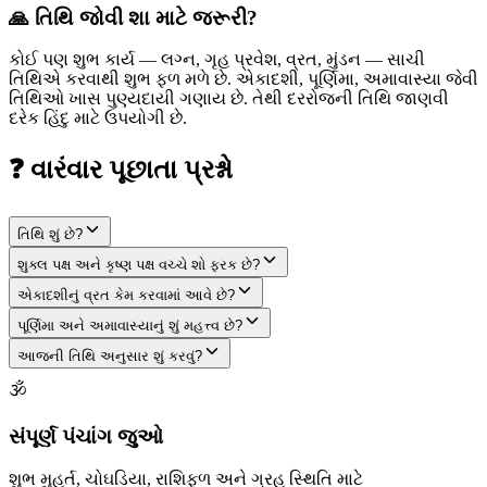
🙏 તિથિ જોવી શા માટે જરૂરી?
કોઈ પણ શુભ કાર્ય — લગ્ન, ગૃહ પ્રવેશ, વ્રત, મુંડન — સાચી
તિથિએ કરવાથી શુભ ફળ મળે છે. એકાદશી, પૂર્ણિમા, અમાવાસ્યા જેવી
તિથિઓ ખાસ પુણ્યદાયી ગણાય છે. તેથી દરરોજની તિથિ જાણવી
દરેક હિંદુ માટે ઉપયોગી છે.
❓ વારંવાર પૂછાતા પ્રશ્નો
તિથિ શું છે?
શુક્લ પક્ષ અને કૃષ્ણ પક્ષ વચ્ચે શો ફરક છે?
એકાદશીનું વ્રત કેમ કરવામાં આવે છે?
પૂર્ણિમા અને અમાવાસ્યાનું શું મહત્ત્વ છે?
આજની તિથિ અનુસાર શું કરવું?
🕉
સંપૂર્ણ પંચાંગ જુઓ
શુભ મુહૂર્ત, ચોઘડિયા, રાશિફળ અને ગ્રહ સ્થિતિ માટે