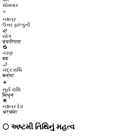
સોમવાર
⭐
નક્ષત્ર
ઉત્તર ફાલ્ગુની
🌿
યોગ
व्यतीपात
🔁
કરણ
बव
🌙
ચંદ્ર રાશિ
कन्या
☀️
સૂર્ય રાશિ
मिथुन
🌟
નક્ષત્ર દેવ
अर्यमा
🌕
અષ્ટમી
તિથિનું મહત્વ