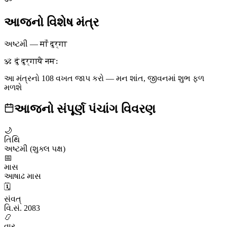
આજનો વિશેષ મંત્ર
અષ્ટમી
—
माँ दुर्गा
ॐ दुं दुर्गायै नमः
આ મંત્રનો 108 વખત જાપ કરો — મન શાંત, જીવનમાં શુભ ફળ
મળશે
આજનો સંપૂર્ણ પંચાંગ વિવરણ
🌙
તિથિ
અષ્ટમી (શુક્લ પક્ષ)
📅
માસ
આષાઢ માસ
🗓️
સંવત્
વિ.સં. 2083
📿
વાર