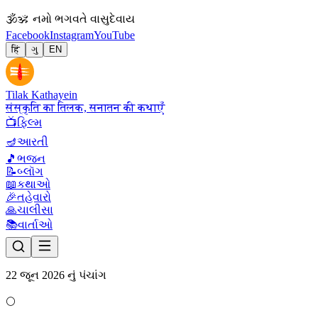
🕉
ॐ નમો ભગવતે વાસુદેવાય
Facebook
Instagram
YouTube
हिं
ગુ
EN
Tilak Kathayein
संस्कृति का तिलक, सनातन की कथाएँ
📺
ફિલ્મ
🪔
આરતી
🎵
ભજન
📝
બ્લૉગ
📖
કથાઓ
🎉
તહેવારો
🙏
ચાલીસા
📚
વાર્તાઓ
22 જૂન 2026 નું પંચાંગ
🌕