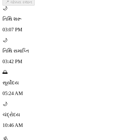
📍 ચોક્કસ સ્થાન
🌙
તિથિ શરૂ
03:07 PM
🌙
તિથિ સમાપ્તિ
03:42 PM
🌅
સૂર્યોદય
05:24 AM
🌙
ચંદ્રોદય
10:46 AM
🕉