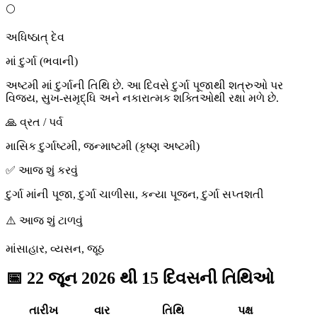
🌕
અધિષ્ઠાત્ દેવ
માં દુર્ગા (ભવાની)
અષ્ટમી માં દુર્ગાની તિથિ છે. આ દિવસે દુર્ગા પૂજાથી શત્રુઓ પર
વિજય, સુખ-સમૃદ્ધિ અને નકારાત્મક શક્તિઓથી રક્ષા મળે છે.
🙏 વ્રત / પર્વ
માસિક દુર્ગાષ્ટમી, જન્માષ્ટમી (કૃષ્ણ અષ્ટમી)
✅ આજ શું કરવું
દુર્ગા માંની પૂજા, દુર્ગા ચાળીસા, કન્યા પૂજન, દુર્ગા સપ્તશતી
⚠️ આજ શું ટાળવું
માંસાહાર, વ્યસન, જૂઠ
📅
22 જૂન 2026 થી 15 દિવસની તિથિઓ
તારીખ
વાર
તિથિ
પક્ષ