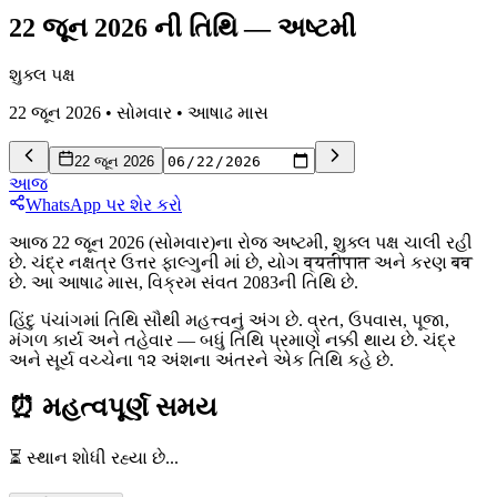
22 જૂન 2026 ની તિથિ
—
અષ્ટમી
શુક્લ પક્ષ
22 જૂન 2026
•
સોમવાર
•
આષાઢ
માસ
22 જૂન 2026
આજ
WhatsApp પર શેર કરો
આજ 22 જૂન 2026 (સોમવાર)ના રોજ અષ્ટમી, શુક્લ પક્ષ ચાલી રહી
છે. ચંદ્ર નક્ષત્ર ઉત્તર ફાલ્ગુની માં છે, યોગ व्यतीपात અને કરણ बव
છે. આ આષાઢ માસ, વિક્રમ સંવત 2083ની તિથિ છે.
હિંદુ પંચાંગમાં તિથિ સૌથી મહત્ત્વનું અંગ છે. વ્રત, ઉપવાસ, પૂજા,
મંગળ કાર્ય અને તહેવાર — બધું તિથિ પ્રમાણે નક્કી થાય છે. ચંદ્ર
અને સૂર્ય વચ્ચેના ૧૨ અંશના અંતરને એક તિથિ કહે છે.
⏰
મહત્વપૂર્ણ સમય
⏳ સ્થાન શોધી રહ્યા છે...