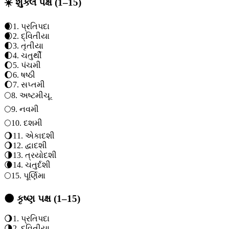
☀️ શુક્લ પક્ષ (1–15)
🌒
1
.
પ્રતિપદા
🌒
2
.
દ્વિતીયા
🌓
3
.
તૃતીયા
🌓
4
.
ચતુર્થી
🌔
5
.
પંચમી
🌔
6
.
ષષ્ઠી
🌔
7
.
સપ્તમી
🌕
8
.
અષ્ટમી
ચૂ.
🌕
9
.
નવમી
🌕
10
.
દશમી
🌖
11
.
એકાદશી
🌖
12
.
દ્વાદશી
🌗
13
.
ત્રયોદશી
🌘
14
.
ચતુર્દશી
🌕
15
.
પૂર્ણિમા
🌑 કૃષ્ણ પક્ષ (1–15)
🌖
1
.
પ્રતિપદા
🌗
2
.
દ્વિતીયા