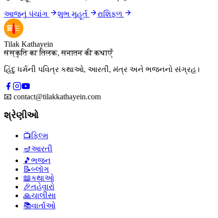
આજનું પંચાંગ
શુભ મુહૂર્ત
રાશિફળ
Tilak Kathayein
संस्कृति का तिलक, सनातन की कथाएँ
હિંદુ ધર્મની પવિત્ર કથાઓ, આરતી, મંત્ર અને ભજનનો સંગ્રહ।
📧
contact@tilakkathayein.com
શ્રેણીઓ
📺
ફિલ્મ
🪔
આરતી
🎵
ભજન
📝
બ્લૉગ
📖
કથાઓ
🎉
તહેવારો
🙏
ચાલીસા
📚
વાર્તાઓ