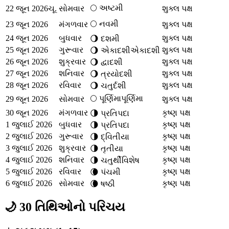
🌕
અષ્ટમી
22 જૂન 2026
ચૂ.
સોમવાર
શુક્લ પક્ષ
🌕
નવમી
23 જૂન 2026
મંગળવાર
શુક્લ પક્ષ
24 જૂન 2026
બુધવાર
શુક્લ પક્ષ
🌖
દશમી
25 જૂન 2026
ગુરૂવાર
શુક્લ પક્ષ
🌖
એકાદશી
એકાદશી
26 જૂન 2026
શુક્રવાર
શુક્લ પક્ષ
🌖
દ્વાદશી
27 જૂન 2026
શનિવાર
શુક્લ પક્ષ
🌖
ત્રયોદશી
28 જૂન 2026
રવિવાર
શુક્લ પક્ષ
🌖
ચતુર્દશી
🌕
પૂર્ણિમા
પૂર્ણિમા
29 જૂન 2026
સોમવાર
શુક્લ પક્ષ
30 જૂન 2026
મંગળવાર
કૃષ્ણ પક્ષ
🌗
પ્રતિપદા
1 જુલાઈ 2026
બુધવાર
કૃષ્ણ પક્ષ
🌗
પ્રતિપદા
2 જુલાઈ 2026
ગુરૂવાર
કૃષ્ણ પક્ષ
🌗
દ્વિતીયા
3 જુલાઈ 2026
શુક્રવાર
કૃષ્ણ પક્ષ
🌗
તૃતીયા
4 જુલાઈ 2026
શનિવાર
કૃષ્ણ પક્ષ
🌗
ચતુર્થી
વિશેષ
5 જુલાઈ 2026
રવિવાર
કૃષ્ણ પક્ષ
🌘
પંચમી
6 જુલાઈ 2026
સોમવાર
કૃષ્ણ પક્ષ
🌘
ષષ્ઠી
🌙 30 તિથિઓનો પરિચય