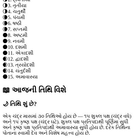
🌗
3
.
તૃતીયા
🌗
4
.
ચતુર્થી
🌘
5
.
પંચમી
🌘
6
.
ષષ્ઠી
🌘
7
.
સપ્તમી
🌑
8
.
અષ્ટમી
🌑
9
.
નવમી
🌑
10
.
દશમી
🌑
11
.
એકાદશી
🌒
12
.
દ્વાદશી
🌒
13
.
ત્રયોદશી
🌒
14
.
ચતુર્દશી
🌑
15
.
અમાવાસ્યા
📖 આજની તિથિ વિશે
🌙 તિથિ શું છે?
એક ચંદ્ર માસમાં ૩૦ તિથિઓ હોય છે — ૧૫ શુક્લ પક્ષ (ચંદ્ર વધે)
અને ૧૫ કૃષ્ણ પક્ષ (ચંદ્ર ઘટે). શુક્લ પક્ષ પ્રતિપદાથી પૂર્ણિમા સુધી
અને કૃષ્ણ પક્ષ પ્રતિપદાથી અમાવાસ્યા સુધી હોય છે. દરેક તિથિના
પોતાના સ્વામી દેવ અને વિશેષ મહત્ત્વ હોય છે.