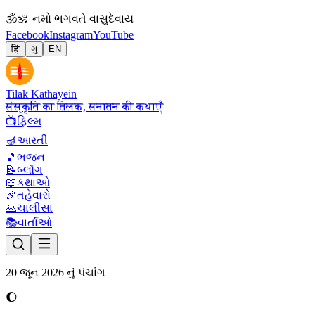
🕉
ॐ નમો ભગવતે વાસુદેવાય
Facebook
Instagram
YouTube
हिं
ગુ
EN
Tilak Kathayein
संस्कृति का तिलक, सनातन की कथाएँ
📺
ફિલ્મ
🪔
આરતી
🎵
ભજન
📝
બ્લૉગ
📖
કથાઓ
🎉
તહેવારો
🙏
ચાલીસા
📚
વાર્તાઓ
20 જૂન 2026 નું પંચાંગ
🌔