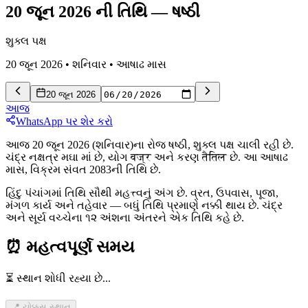
20 જૂન 2026 ની તિથિ
—
ષષ્ઠી
શુક્લ પક્ષ
20 જૂન 2026
•
શનિવાર
•
આષાઢ
માસ
20 જૂન 2026
આજ
WhatsApp પર શેર કરો
આજ 20 જૂન 2026 (શનિવાર)ના રોજ ષષ્ઠી, શુક્લ પક્ષ ચાલી રહી છે.
ચંદ્ર નક્ષત્ર મઘા માં છે, યોગ वज्र અને કરણ तैतिल છે. આ આષાઢ
માસ, વિક્રમ સંવત 2083ની તિથિ છે.
હિંદુ પંચાંગમાં તિથિ સૌથી મહત્ત્વનું અંગ છે. વ્રત, ઉપવાસ, પૂજા,
મંગળ કાર્ય અને તહેવાર — બધું તિથિ પ્રમાણે નક્કી થાય છે. ચંદ્ર
અને સૂર્ય વચ્ચેના ૧૨ અંશના અંતરને એક તિથિ કહે છે.
⏰
મહત્વપૂર્ણ સમય
⏳ સ્થાન શોધી રહ્યા છે...
📍 ચોક્કસ સ્થાન