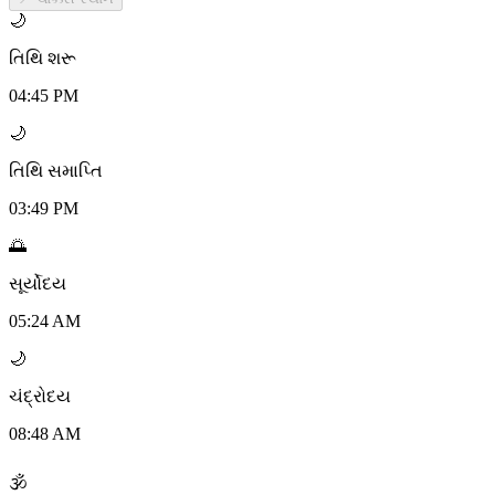
🌙
તિથિ શરૂ
04:45 PM
🌙
તિથિ સમાપ્તિ
03:49 PM
🌅
સૂર્યોદય
05:24 AM
🌙
ચંદ્રોદય
08:48 AM
🕉