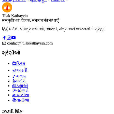
Tilak Kathayein
संस्कृति का तिलक, सनातन की कथाएँ
હિંદુ ધર્મની પવિત્ર કથાઓ, આરતી, મંત્ર અને ભજનનો સંગ્રહ।
📧
contact@tilakkathayein.com
શ્રેણીઓ
📺
ફિલ્મ
🪔
આરતી
🎵
ભજન
📝
બ્લૉગ
📖
કથાઓ
🎉
તહેવારો
🙏
ચાલીસા
📚
વાર્તાઓ
ઝડપી લિંક