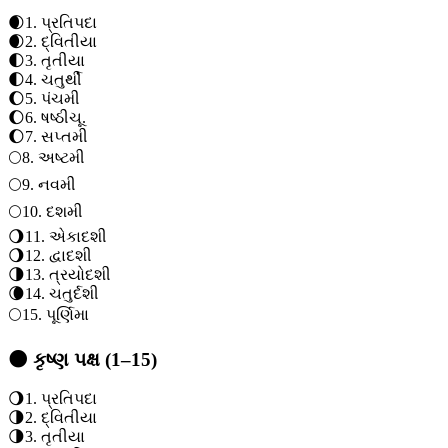
🌒
1
.
પ્રતિપદા
🌒
2
.
દ્વિતીયા
🌓
3
.
તૃતીયા
🌓
4
.
ચતુર્થી
🌔
5
.
પંચમી
🌔
6
.
ષષ્ઠી
ચૂ.
🌔
7
.
સપ્તમી
🌕
8
.
અષ્ટમી
🌕
9
.
નવમી
🌕
10
.
દશમી
🌖
11
.
એકાદશી
🌖
12
.
દ્વાદશી
🌗
13
.
ત્રયોદશી
🌘
14
.
ચતુર્દશી
🌕
15
.
પૂર્ણિમા
🌑 કૃષ્ણ પક્ષ (1–15)
🌖
1
.
પ્રતિપદા
🌗
2
.
દ્વિતીયા
🌗
3
.
તૃતીયા