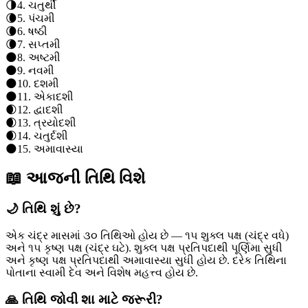
🌗
4
.
ચતુર્થી
🌘
5
.
પંચમી
🌘
6
.
ષષ્ઠી
🌘
7
.
સપ્તમી
🌑
8
.
અષ્ટમી
🌑
9
.
નવમી
🌑
10
.
દશમી
🌑
11
.
એકાદશી
🌒
12
.
દ્વાદશી
🌒
13
.
ત્રયોદશી
🌒
14
.
ચતુર્દશી
🌑
15
.
અમાવાસ્યા
📖 આજની તિથિ વિશે
🌙 તિથિ શું છે?
એક ચંદ્ર માસમાં ૩૦ તિથિઓ હોય છે — ૧૫ શુક્લ પક્ષ (ચંદ્ર વધે)
અને ૧૫ કૃષ્ણ પક્ષ (ચંદ્ર ઘટે). શુક્લ પક્ષ પ્રતિપદાથી પૂર્ણિમા સુધી
અને કૃષ્ણ પક્ષ પ્રતિપદાથી અમાવાસ્યા સુધી હોય છે. દરેક તિથિના
પોતાના સ્વામી દેવ અને વિશેષ મહત્ત્વ હોય છે.
🙏 તિથિ જોવી શા માટે જરૂરી?