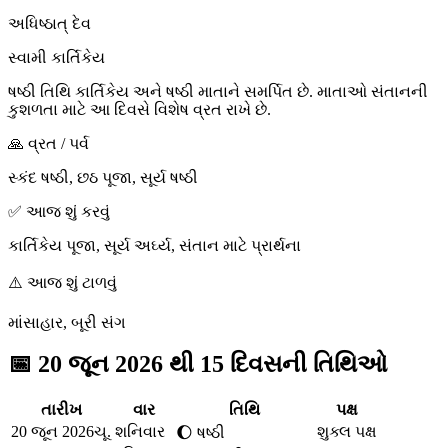
અધિષ્ઠાત્ દેવ
સ્વામી કાર્તિકેય
ષષ્ઠી તિથિ કાર્તિકેય અને ષષ્ઠી માતાને સમર્પિત છે. માતાઓ સંતાનની
કુશળતા માટે આ દિવસે વિશેષ વ્રત રાખે છે.
🙏 વ્રત / પર્વ
સ્કંદ ષષ્ઠી, છઠ પૂજા, સૂર્ય ષષ્ઠી
✅ આજ શું કરવું
કાર્તિકેય પૂજા, સૂર્ય અર્ઘ્ય, સંતાન માટે પ્રાર્થના
⚠️ આજ શું ટાળવું
માંસાહાર, બૂરી સંગ
📅
20 જૂન 2026 થી 15 દિવસની તિથિઓ
તારીખ
વાર
તિથિ
પક્ષ
20 જૂન 2026
ચૂ.
શનિવાર
શુક્લ પક્ષ
🌔
ષષ્ઠી