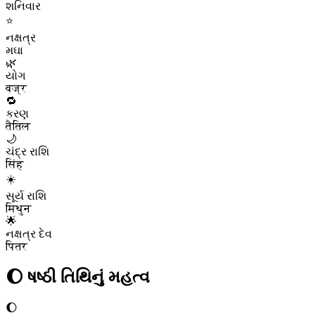
શનિવાર
⭐
નક્ષત્ર
મઘા
🌿
યોગ
वज्र
🔁
કરણ
तैतिल
🌙
ચંદ્ર રાશિ
सिंह
☀️
સૂર્ય રાશિ
मिथुन
🌟
નક્ષત્ર દેવ
पितर
🌔
ષષ્ઠી
તિથિનું મહત્વ
🌔