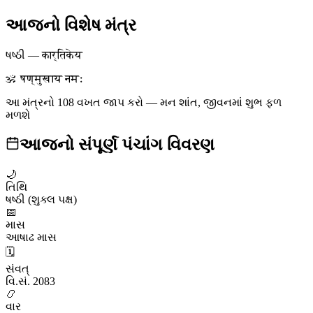
આજનો વિશેષ મંત્ર
ષષ્ઠી
—
कार्तिकेय
ॐ षण्मुखाय नमः
આ મંત્રનો 108 વખત જાપ કરો — મન શાંત, જીવનમાં શુભ ફળ
મળશે
આજનો સંપૂર્ણ પંચાંગ વિવરણ
🌙
તિથિ
ષષ્ઠી (શુક્લ પક્ષ)
📅
માસ
આષાઢ માસ
🗓️
સંવત્
વિ.સં. 2083
📿
વાર