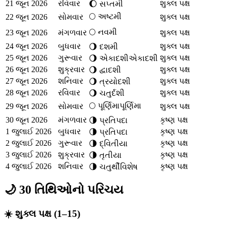
21 જૂન 2026
રવિવાર
શુક્લ પક્ષ
🌔
સપ્તમી
🌕
અષ્ટમી
22 જૂન 2026
સોમવાર
શુક્લ પક્ષ
🌕
નવમી
23 જૂન 2026
મંગળવાર
શુક્લ પક્ષ
24 જૂન 2026
બુધવાર
શુક્લ પક્ષ
🌖
દશમી
25 જૂન 2026
ગુરૂવાર
શુક્લ પક્ષ
🌖
એકાદશી
એકાદશી
26 જૂન 2026
શુક્રવાર
શુક્લ પક્ષ
🌖
દ્વાદશી
27 જૂન 2026
શનિવાર
શુક્લ પક્ષ
🌖
ત્રયોદશી
28 જૂન 2026
રવિવાર
શુક્લ પક્ષ
🌖
ચતુર્દશી
🌕
પૂર્ણિમા
પૂર્ણિમા
29 જૂન 2026
સોમવાર
શુક્લ પક્ષ
30 જૂન 2026
મંગળવાર
કૃષ્ણ પક્ષ
🌗
પ્રતિપદા
1 જુલાઈ 2026
બુધવાર
કૃષ્ણ પક્ષ
🌗
પ્રતિપદા
2 જુલાઈ 2026
ગુરૂવાર
કૃષ્ણ પક્ષ
🌗
દ્વિતીયા
3 જુલાઈ 2026
શુક્રવાર
કૃષ્ણ પક્ષ
🌗
તૃતીયા
4 જુલાઈ 2026
શનિવાર
કૃષ્ણ પક્ષ
🌗
ચતુર્થી
વિશેષ
🌙 30 તિથિઓનો પરિચય
☀️ શુક્લ પક્ષ (1–15)