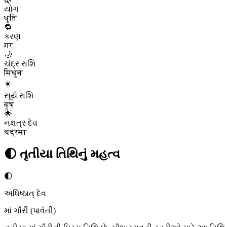
યોગ
धृति
🔁
કરણ
गर
🌙
ચંદ્ર રાશિ
मिथुन
☀️
સૂર્ય રાશિ
वृष
🌟
નક્ષત્ર દેવ
चंद्रमा
🌓
તૃતીયા
તિથિનું મહત્વ
🌓
અધિષ્ઠાત્ દેવ
માં ગૌરી (પાર્વતી)