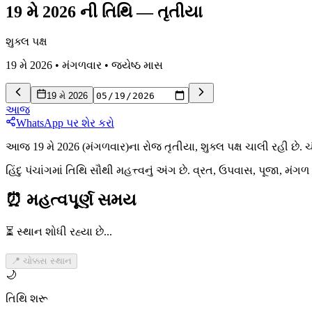
19 મે 2026 ની તિથિ
—
તૃતીયા
શુક્લ પક્ષ
19 મે 2026
•
મંગળવાર
•
જ્યેષ્ઠ
માસ
19 મે 2026
આજ
WhatsApp પર શેર કરો
આજ 19 મે 2026 (મંગળવાર)ના રોજ તૃતીયા, શુક્લ પક્ષ ચાલી રહી છે. ચં
હિંદુ પંચાંગમાં તિથિ સૌથી મહત્ત્વનું અંગ છે. વ્રત, ઉપવાસ, પૂજા, મં
⏰
મહત્વપૂર્ણ સમય
⏳ સ્થાન શોધી રહ્યા છે...
📍 ચોક્કસ સ્થાન
🌙
તિથિ શરૂ