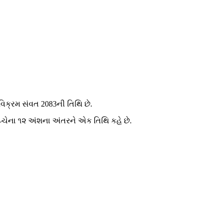
 વિક્રમ સંવત 2083ની તિથિ છે.
ય વચ્ચેના ૧૨ અંશના અંતરને એક તિથિ કહે છે.