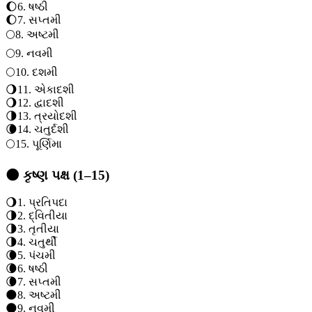
🌔
6
.
ષષ્ઠી
🌔
7
.
સપ્તમી
🌕
8
.
અષ્ટમી
🌕
9
.
નવમી
🌕
10
.
દશમી
🌖
11
.
એકાદશી
🌖
12
.
દ્વાદશી
🌗
13
.
ત્રયોદશી
🌘
14
.
ચતુર્દશી
🌕
15
.
પૂર્ણિમા
🌑 કૃષ્ણ પક્ષ (1–15)
🌖
1
.
પ્રતિપદા
🌗
2
.
દ્વિતીયા
🌗
3
.
તૃતીયા
🌗
4
.
ચતુર્થી
🌘
5
.
પંચમી
🌘
6
.
ષષ્ઠી
🌘
7
.
સપ્તમી
🌑
8
.
અષ્ટમી
🌑
9
.
નવમી