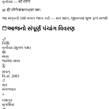
તૃતીયા
—
माँ गौरी
ॐ हीं गौरीशंकराभ्यां नमः
આ મંત્રનો 108 વખત જાપ કરો — મન શાંત, જીવનમાં શુભ ફળ મળશે
આજનો સંપૂર્ણ પંચાંગ વિવરણ
🌙
તિથિ
તૃતીયા (શુક્લ પક્ષ)
📅
માસ
જ્યેષ્ઠ માસ
🗓️
સંવત્
વિ.સં. 2083
📿
વાર
મંગળવાર
⭐
નક્ષત્ર
મૃગશિરા
🌿