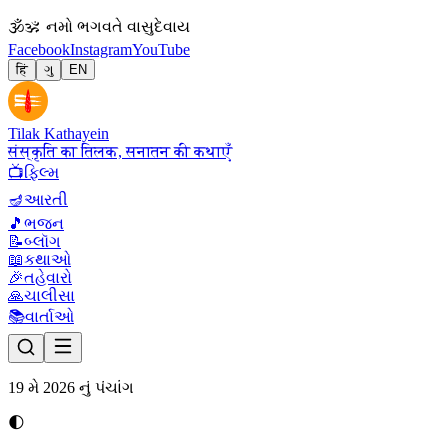
🕉
ॐ નમો ભગવતે વાસુદેવાય
Facebook
Instagram
YouTube
हिं
ગુ
EN
Tilak Kathayein
संस्कृति का तिलक, सनातन की कथाएँ
📺
ફિલ્મ
🪔
આરતી
🎵
ભજન
📝
બ્લૉગ
📖
કથાઓ
🎉
તહેવારો
🙏
ચાલીસા
📚
વાર્તાઓ
19 મે 2026 નું પંચાંગ
🌓