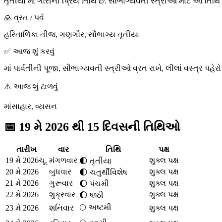
તૃતીયા માં ગૌરીની પ્રિય તિથિ છે. સૌભાગ્યવતી સ્ત્રીઓ માટે આ તિથિ વ
🙏 વ્રત / પર્વ
હરિતાળિકા તીજ, ગણગૌર, સૌભાગ્ય તૃતીયા
✅ આજ શું કરવું
માં પાર્વતીની પૂજા, સૌભાગ્યવતી સ્ત્રીઓ વ્રત રાખે, લીલાં વસ્ત્ર પહેરો
⚠️ આજ શું ટાળવું
માંસાહાર, વ્યસન
📅
19 મે 2026 થી 15 દિવસની તિથિઓ
તારીખ
વાર
તિથિ
પક્ષ
19 મે 2026
ચૂ.
મંગળવાર
શુક્લ પક્ષ
🌓
તૃતીયા
20 મે 2026
બુધવાર
શુક્લ પક્ષ
🌓
ચતુર્થી
વિશેષ
21 મે 2026
ગુરૂવાર
શુક્લ પક્ષ
🌔
પંચમી
22 મે 2026
શુક્રવાર
શુક્લ પક્ષ
🌔
ષષ્ઠી
🌕
અષ્ટમી
23 મે 2026
શનિવાર
શુક્લ પક્ષ