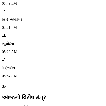
05:48 PM
🌙
તિથિ સમાપ્તિ
02:21 PM
🌅
સૂર્યોદય
05:29 AM
🌙
ચંદ્રોદય
05:54 AM
🕉
આજનો વિશેષ મંત્ર