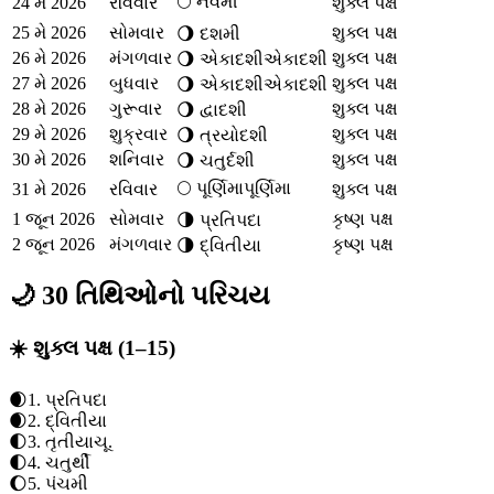
🌕
નવમી
24 મે 2026
રવિવાર
શુક્લ પક્ષ
25 મે 2026
સોમવાર
શુક્લ પક્ષ
🌖
દશમી
26 મે 2026
મંગળવાર
શુક્લ પક્ષ
🌖
એકાદશી
એકાદશી
27 મે 2026
બુધવાર
શુક્લ પક્ષ
🌖
એકાદશી
એકાદશી
28 મે 2026
ગુરૂવાર
શુક્લ પક્ષ
🌖
દ્વાદશી
29 મે 2026
શુક્રવાર
શુક્લ પક્ષ
🌖
ત્રયોદશી
30 મે 2026
શનિવાર
શુક્લ પક્ષ
🌖
ચતુર્દશી
🌕
પૂર્ણિમા
પૂર્ણિમા
31 મે 2026
રવિવાર
શુક્લ પક્ષ
1 જૂન 2026
સોમવાર
કૃષ્ણ પક્ષ
🌗
પ્રતિપદા
2 જૂન 2026
મંગળવાર
કૃષ્ણ પક્ષ
🌗
દ્વિતીયા
🌙 30 તિથિઓનો પરિચય
☀️ શુક્લ પક્ષ (1–15)
🌒
1
.
પ્રતિપદા
🌒
2
.
દ્વિતીયા
🌓
3
.
તૃતીયા
ચૂ.
🌓
4
.
ચતુર્થી
🌔
5
.
પંચમી