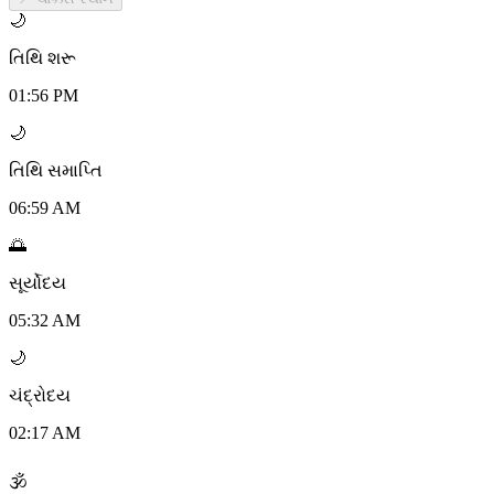
🌙
તિથિ શરૂ
01:56 PM
🌙
તિથિ સમાપ્તિ
06:59 AM
🌅
સૂર્યોદય
05:32 AM
🌙
ચંદ્રોદય
02:17 AM
🕉