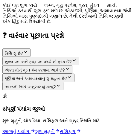
કોઈ પણ શુભ કાર્ય — લગ્ન, ગૃહ પ્રવેશ, વ્રત, મુંડન — સાચી
તિથિએ કરવાથી શુભ ફળ મળે છે. એકાદશી, પૂર્ણિમા, અમાવાસ્યા જેવી
તિથિઓ ખાસ પુણ્યદાયી ગણાય છે. તેથી દરરોજની તિથિ જાણવી
દરેક હિંદુ માટે ઉપયોગી છે.
❓ વારંવાર પૂછાતા પ્રશ્નો
તિથિ શું છે?
શુક્લ પક્ષ અને કૃષ્ણ પક્ષ વચ્ચે શો ફરક છે?
એકાદશીનું વ્રત કેમ કરવામાં આવે છે?
પૂર્ણિમા અને અમાવાસ્યાનું શું મહત્ત્વ છે?
આજની તિથિ અનુસાર શું કરવું?
🕉
સંપૂર્ણ પંચાંગ જુઓ
શુભ મુહૂર્ત, ચોઘડિયા, રાશિફળ અને ગ્રહ સ્થિતિ માટે
આજનું પંચાંગ
શુભ મુહૂર્ત
રાશિફળ