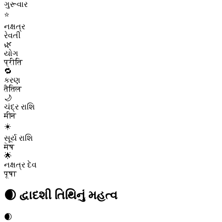
ગુરૂવાર
⭐
નક્ષત્ર
રેવતી
🌿
યોગ
प्रीति
🔁
કરણ
तैतिल
🌙
ચંદ્ર રાશિ
मीन
☀️
સૂર્ય રાશિ
मेष
🌟
નક્ષત્ર દેવ
पूषा
🌒
દ્વાદશી
તિથિનું મહત્વ
🌒