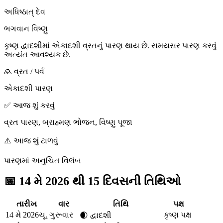
અધિષ્ઠાત્ દેવ
ભગવાન વિષ્ણુ
કૃષ્ણ દ્વાદશીમાં એકાદશી વ્રતનું પારણ થાય છે. સમયસર પારણ કરવું
અત્યંત આવશ્યક છે.
🙏 વ્રત / પર્વ
એકાદશી પારણ
✅ આજ શું કરવું
વ્રત પારણ, બ્રાહ્મણ ભોજન, વિષ્ણુ પૂજા
⚠️ આજ શું ટાળવું
પારણમાં અનુચિત વિલંબ
📅
14 મે 2026 થી 15 દિવસની તિથિઓ
તારીખ
વાર
તિથિ
પક્ષ
14 મે 2026
ચૂ.
ગુરૂવાર
કૃષ્ણ પક્ષ
🌒
દ્વાદશી