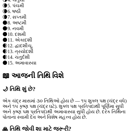
🌘
5
.
પંચમી
🌘
6
.
ષષ્ઠી
🌘
7
.
સપ્તમી
🌑
8
.
અષ્ટમી
🌑
9
.
નવમી
🌑
10
.
દશમી
🌑
11
.
એકાદશી
🌒
12
.
દ્વાદશી
ચૂ.
🌒
13
.
ત્રયોદશી
🌒
14
.
ચતુર્દશી
🌑
15
.
અમાવાસ્યા
📖 આજની તિથિ વિશે
🌙 તિથિ શું છે?
એક ચંદ્ર માસમાં ૩૦ તિથિઓ હોય છે — ૧૫ શુક્લ પક્ષ (ચંદ્ર વધે)
અને ૧૫ કૃષ્ણ પક્ષ (ચંદ્ર ઘટે). શુક્લ પક્ષ પ્રતિપદાથી પૂર્ણિમા સુધી
અને કૃષ્ણ પક્ષ પ્રતિપદાથી અમાવાસ્યા સુધી હોય છે. દરેક તિથિના
પોતાના સ્વામી દેવ અને વિશેષ મહત્ત્વ હોય છે.
🙏 તિથિ જોવી શા માટે જરૂરી?