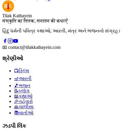
Tilak Kathayein
संस्कृति का तिलक, सनातन की कथाएँ
હિંદુ ધર્મની પવિત્ર કથાઓ, આરતી, મંત્ર અને ભજનનો સંગ્રહ।
📧
contact@tilakkathayein.com
શ્રેણીઓ
📺
ફિલ્મ
🪔
આરતી
🎵
ભજન
📝
બ્લૉગ
📖
કથાઓ
🎉
તહેવારો
🙏
ચાલીસા
📚
વાર્તાઓ
ઝડપી લિંક