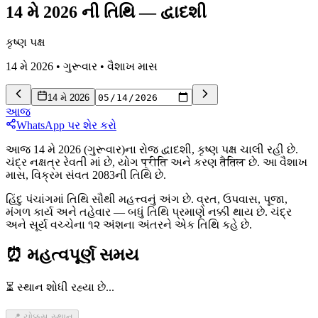
14 મે 2026 ની તિથિ
—
દ્વાદશી
કૃષ્ણ પક્ષ
14 મે 2026
•
ગુરૂવાર
•
વૈશાખ
માસ
14 મે 2026
આજ
WhatsApp પર શેર કરો
આજ 14 મે 2026 (ગુરૂવાર)ના રોજ દ્વાદશી, કૃષ્ણ પક્ષ ચાલી રહી છે.
ચંદ્ર નક્ષત્ર રેવતી માં છે, યોગ प्रीति અને કરણ तैतिल છે. આ વૈશાખ
માસ, વિક્રમ સંવત 2083ની તિથિ છે.
હિંદુ પંચાંગમાં તિથિ સૌથી મહત્ત્વનું અંગ છે. વ્રત, ઉપવાસ, પૂજા,
મંગળ કાર્ય અને તહેવાર — બધું તિથિ પ્રમાણે નક્કી થાય છે. ચંદ્ર
અને સૂર્ય વચ્ચેના ૧૨ અંશના અંતરને એક તિથિ કહે છે.
⏰
મહત્વપૂર્ણ સમય
⏳ સ્થાન શોધી રહ્યા છે...
📍 ચોક્કસ સ્થાન