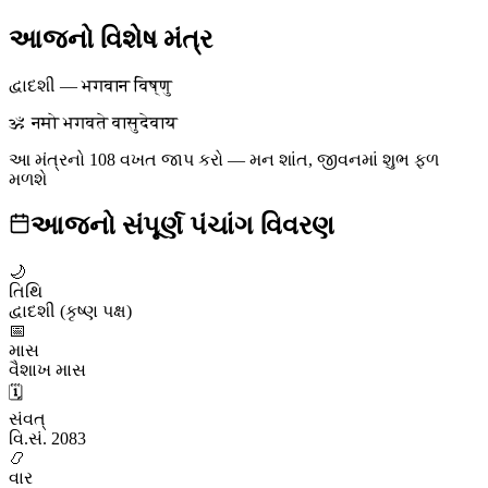
આજનો વિશેષ મંત્ર
દ્વાદશી
—
भगवान विष्णु
ॐ नमो भगवते वासुदेवाय
આ મંત્રનો 108 વખત જાપ કરો — મન શાંત, જીવનમાં શુભ ફળ
મળશે
આજનો સંપૂર્ણ પંચાંગ વિવરણ
🌙
તિથિ
દ્વાદશી (કૃષ્ણ પક્ષ)
📅
માસ
વૈશાખ માસ
🗓️
સંવત્
વિ.સં. 2083
📿
વાર