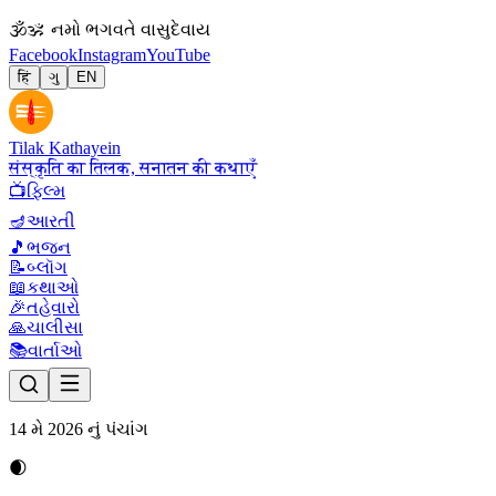
🕉
ॐ નમો ભગવતે વાસુદેવાય
Facebook
Instagram
YouTube
हिं
ગુ
EN
Tilak Kathayein
संस्कृति का तिलक, सनातन की कथाएँ
📺
ફિલ્મ
🪔
આરતી
🎵
ભજન
📝
બ્લૉગ
📖
કથાઓ
🎉
તહેવારો
🙏
ચાલીસા
📚
વાર્તાઓ
14 મે 2026 નું પંચાંગ
🌒