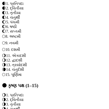
🌒
1
.
પ્રતિપદા
🌒
2
.
દ્વિતીયા
🌓
3
.
તૃતીયા
🌓
4
.
ચતુર્થી
🌔
5
.
પંચમી
🌔
6
.
ષષ્ઠી
🌔
7
.
સપ્તમી
🌕
8
.
અષ્ટમી
🌕
9
.
નવમી
🌕
10
.
દશમી
🌖
11
.
એકાદશી
🌖
12
.
દ્વાદશી
🌗
13
.
ત્રયોદશી
🌘
14
.
ચતુર્દશી
🌕
15
.
પૂર્ણિમા
🌑 કૃષ્ણ પક્ષ (1–15)
🌖
1
.
પ્રતિપદા
🌗
2
.
દ્વિતીયા
🌗
3
.
તૃતીયા
🌗
4
.
ચતુર્થી