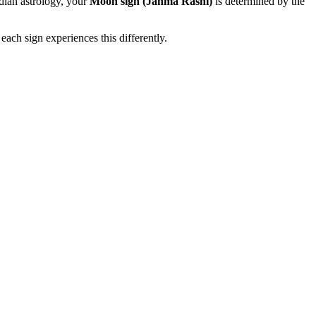
dian astrology, your
Moon sign (Janma Rashi)
is determined by the
ach sign experiences this differently.