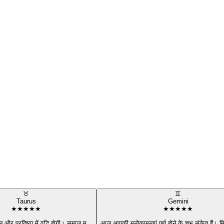
♉
♊
Taurus
Gemini
★
★
★
★
★
★
★
★
★
★
्मान और प्रतिष्ठा में वृद्धि होगी। समाज म
...
आज आपकी मनोकामनाएं पूर्ण होने के शुभ संकेत हैं। म