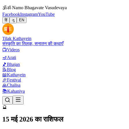
🕉
ॐ Namo Bhagavate Vasudevaya
Facebook
Instagram
YouTube
हिं
ગુ
EN
Tilak Kathayein
संस्कृति का तिलक, सनातन की कथाएँ
📺
Videos
🪔
Arati
🎵
Bhajan
📝
Blog
📖
Kathayein
🎉
Festival
🙏
Chalisa
📚
Kahaniya
🔮
15 मई 2026 का राशिफल