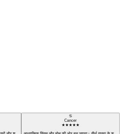
♋
Cancer
★
★
★
★
★
ित्रों और श
...
आध्यात्मिक चिंतन और मोक्ष की ओर मन जाएगा। तीर्थ यात्रा के शु
...