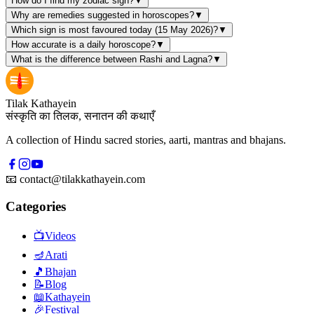
How do I find my zodiac sign?
▼
Why are remedies suggested in horoscopes?
▼
Which sign is most favoured today (15 May 2026)?
▼
How accurate is a daily horoscope?
▼
What is the difference between Rashi and Lagna?
▼
Tilak Kathayein
संस्कृति का तिलक, सनातन की कथाएँ
A collection of Hindu sacred stories, aarti, mantras and bhajans.
📧
contact@tilakkathayein.com
Categories
📺
Videos
🪔
Arati
🎵
Bhajan
📝
Blog
📖
Kathayein
🎉
Festival