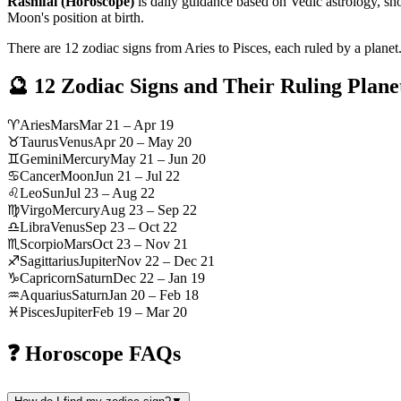
Rashifal (Horoscope)
is daily guidance based on Vedic astrology, sh
Moon's position at birth.
There are 12 zodiac signs from Aries to Pisces, each ruled by a planet
🔮 12 Zodiac Signs and Their Ruling Plane
♈
Aries
Mars
Mar 21 – Apr 19
♉
Taurus
Venus
Apr 20 – May 20
♊
Gemini
Mercury
May 21 – Jun 20
♋
Cancer
Moon
Jun 21 – Jul 22
♌
Leo
Sun
Jul 23 – Aug 22
♍
Virgo
Mercury
Aug 23 – Sep 22
♎
Libra
Venus
Sep 23 – Oct 22
♏
Scorpio
Mars
Oct 23 – Nov 21
♐
Sagittarius
Jupiter
Nov 22 – Dec 21
♑
Capricorn
Saturn
Dec 22 – Jan 19
♒
Aquarius
Saturn
Jan 20 – Feb 18
♓
Pisces
Jupiter
Feb 19 – Mar 20
❓ Horoscope FAQs