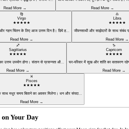
Read More →
Read More →
♍
♎
Virgo
Libra
★
★
★
★
★
★
★
★
★
★
और गहन चिंतन के लिए आज उत्तम दिन है। छिपे ह
...
जीवनसाथी और साझेदारों के साथ संबंध प्रे
Read More →
Read More →
♐
♑
Sagittarius
Capricorn
★
★
★
★
★
★
★
★
★
★
का उत्तम उपयोग होगा। संतान से प्रसन्नता औ
...
घर-परिवार में सुख और शांति का वातावरण रहे
Read More →
Read More →
♓
Pisces
★
★
★
★
★
े साथ मधुर समय बिताने का अवसर मिलेगा। धन और संपदा
...
Read More →
e on Your Day