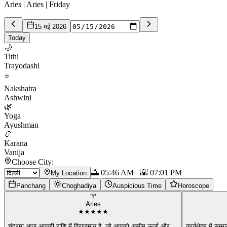
Aries | Aries | Friday
15 मई 2026
Today
🌙
Tithi
Trayodashi
⭐
Nakshatra
Ashwini
🌿
Yoga
Ayushman
📿
Karana
Vanija
Choose City:
🌅
05:46 AM
🌇
07:01 PM
My Location
Panchang
Choghadiya
Auspicious Time
Horoscope
♈
Aries
★
★
★
★
★
चंद्रमा आज आपकी राशि में विराजमान है, जो आपको असीम ऊर्जा और
...
कार्यक्षेत्र में सम