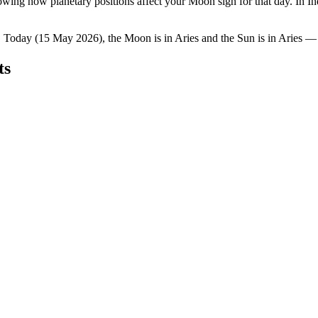
owing how planetary positions affect your Moon sign for that day. In In
. Today (15 May 2026), the Moon is in Aries and the Sun is in Aries — e
ts