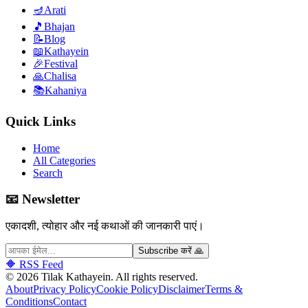
🪔
Arati
🎵
Bhajan
📝
Blog
📖
Kathayein
🎉
Festival
🙏
Chalisa
📚
Kahaniya
Quick Links
Home
All Categories
Search
📧 Newsletter
एकादशी, त्योहार और नई कथाओं की जानकारी पाएं।
Subscribe करें 🙏
🔶 RSS Feed
©
2026
Tilak Kathayein.
All rights reserved
.
About
Privacy Policy
Cookie Policy
Disclaimer
Terms &
Conditions
Contact