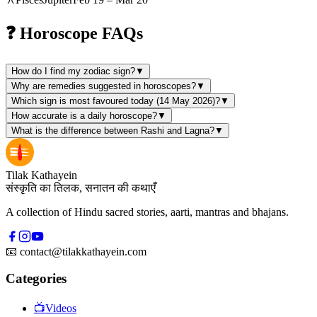
❓ Horoscope FAQs
How do I find my zodiac sign?
▼
Why are remedies suggested in horoscopes?
▼
Which sign is most favoured today (14 May 2026)?
▼
How accurate is a daily horoscope?
▼
What is the difference between Rashi and Lagna?
▼
Tilak Kathayein
संस्कृति का तिलक, सनातन की कथाएँ
A collection of Hindu sacred stories, aarti, mantras and bhajans.
📧
contact@tilakkathayein.com
Categories
📺
Videos