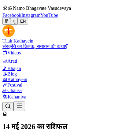
🕉
ॐ Namo Bhagavate Vasudevaya
Facebook
Instagram
YouTube
हिं
ગુ
EN
Tilak Kathayein
संस्कृति का तिलक, सनातन की कथाएँ
📺
Videos
🪔
Arati
🎵
Bhajan
📝
Blog
📖
Kathayein
🎉
Festival
🙏
Chalisa
📚
Kahaniya
🔮
14 मई 2026 का राशिफल