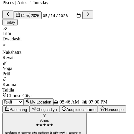
Pisces | Aries | Thursday
14 मई 2026
Today
🌙
Tithi
Dwadashi
⭐
Nakshatra
Revati
🌿
Yoga
Priti
📿
Karana
Taitila
Choose City:
🌅
05:46 AM
🌇
07:00 PM
My Location
Panchang
Choghadiya
Auspicious Time
Horoscope
♈
Aries
★
★
★
★
★
कार्यक्षेत्र में सम्मान और प्रतिष्ठा में वृद्धि होगी। समाज म
...