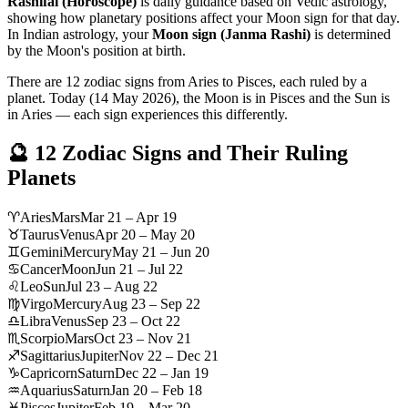
Rashifal (Horoscope)
is daily guidance based on Vedic astrology,
showing how planetary positions affect your Moon sign for that day.
In Indian astrology, your
Moon sign (Janma Rashi)
is determined
by the Moon's position at birth.
There are 12 zodiac signs from Aries to Pisces, each ruled by a
planet. Today (14 May 2026), the Moon is in Pisces and the Sun is
in Aries — each sign experiences this differently.
🔮 12 Zodiac Signs and Their Ruling
Planets
♈
Aries
Mars
Mar 21 – Apr 19
♉
Taurus
Venus
Apr 20 – May 20
♊
Gemini
Mercury
May 21 – Jun 20
♋
Cancer
Moon
Jun 21 – Jul 22
♌
Leo
Sun
Jul 23 – Aug 22
♍
Virgo
Mercury
Aug 23 – Sep 22
♎
Libra
Venus
Sep 23 – Oct 22
♏
Scorpio
Mars
Oct 23 – Nov 21
♐
Sagittarius
Jupiter
Nov 22 – Dec 21
♑
Capricorn
Saturn
Dec 22 – Jan 19
♒
Aquarius
Saturn
Jan 20 – Feb 18
♓
Pisces
Jupiter
Feb 19 – Mar 20