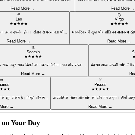
Read More →
Read More →
♌
♍
Leo
Virgo
★
★
★
★
★
★
★
★
★
★
का उत्तम उपयोग होगा। संतान से प्रसन्नता औ
...
घर-परिवार में सुख और शांति का वातावरण रहे
Read More →
Read More →
♏
Scorpio
S
★
★
★
★
★
े साथ मधुर समय बिताने का अवसर मिलेगा। धन और संपदा
...
चंद्रमा आज आपकी राशि में व
Read More →
Re
♒
♓
arius
Pisces
★
★
★
★
★
★
★
★
के शुभ संकेत हैं। मित्रों और श
...
आध्यात्मिक चिंतन और मोक्ष की ओर मन जाएगा। तीर्थ यात्रा
 More →
Read More →
e on Your Day