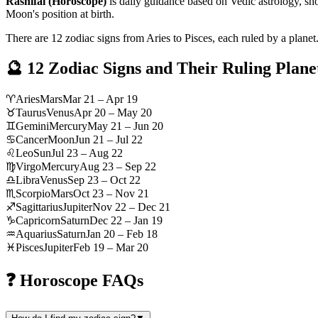
Rashifal (Horoscope)
is daily guidance based on Vedic astrology, sh
Moon's position at birth.
There are 12 zodiac signs from Aries to Pisces, each ruled by a planet
🔮 12 Zodiac Signs and Their Ruling Plane
♈
Aries
Mars
Mar 21 – Apr 19
♉
Taurus
Venus
Apr 20 – May 20
♊
Gemini
Mercury
May 21 – Jun 20
♋
Cancer
Moon
Jun 21 – Jul 22
♌
Leo
Sun
Jul 23 – Aug 22
♍
Virgo
Mercury
Aug 23 – Sep 22
♎
Libra
Venus
Sep 23 – Oct 22
♏
Scorpio
Mars
Oct 23 – Nov 21
♐
Sagittarius
Jupiter
Nov 22 – Dec 21
♑
Capricorn
Saturn
Dec 22 – Jan 19
♒
Aquarius
Saturn
Jan 20 – Feb 18
♓
Pisces
Jupiter
Feb 19 – Mar 20
❓ Horoscope FAQs