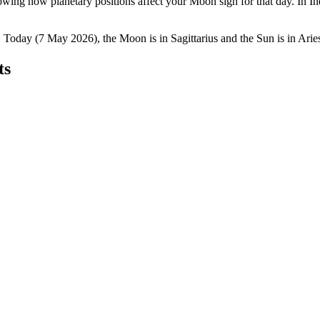
owing how planetary positions affect your Moon sign for that day. In In
. Today (7 May 2026), the Moon is in Sagittarius and the Sun is in Aries
ts