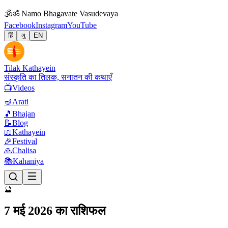
🕉
ॐ Namo Bhagavate Vasudevaya
Facebook
Instagram
YouTube
हिं
ગુ
EN
Tilak Kathayein
संस्कृति का तिलक, सनातन की कथाएँ
📺
Videos
🪔
Arati
🎵
Bhajan
📝
Blog
📖
Kathayein
🎉
Festival
🙏
Chalisa
📚
Kahaniya
🔮
7 मई 2026 का राशिफल