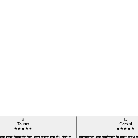
♉
♊
Taurus
Gemini
★
★
★
★
★
★
★
★
★
★
और गहन चिंतन के लिए आज उत्तम दिन है। छिपे ह
...
जीवनसाथी और साझेदारों के साथ संबंध प्रे