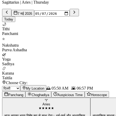
Sagittarius | Aries | Thursday
7 मई 2026
Today
🌙
Tithi
Panchami
⭐
Nakshatra
Purva Ashadha
🌿
Yoga
Sadhya
📿
Karana
Taitila
Choose City:
🌅
05:50 AM
🌇
06:57 PM
My Location
Panchang
Choghadiya
Auspicious Time
Horoscope
♈
Aries
★
★
★
★
★
आज आपका भाग्य विशेष रूप से साथ देगा। धर्म-कर्म और आध्यात्मिक
...
आध्यात्मिक साधना 