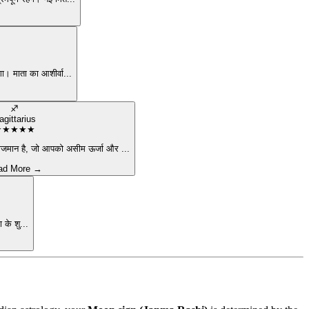
गा। माता का आशीर्वा
...
♐
agittarius
★
★
★
★
★
िराजमान है, जो आपको असीम ऊर्जा और
...
ad More →
 के शु
...