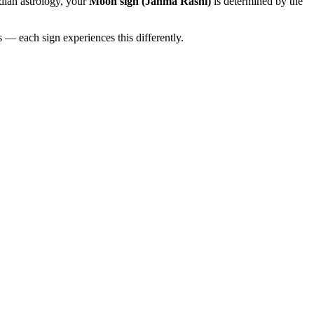
dian astrology, your
Moon sign (Janma Rashi)
is determined by the
 — each sign experiences this differently.