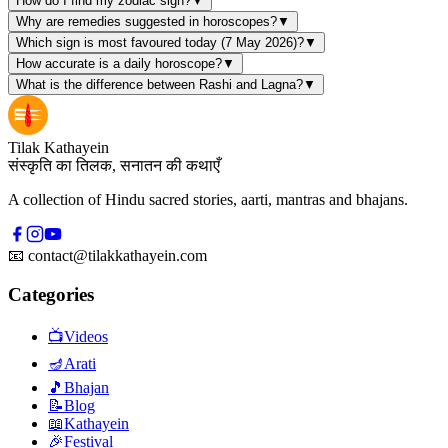
How do I find my zodiac sign?
▼
Why are remedies suggested in horoscopes?
▼
Which sign is most favoured today (7 May 2026)?
▼
How accurate is a daily horoscope?
▼
What is the difference between Rashi and Lagna?
▼
Tilak Kathayein
संस्कृति का तिलक, सनातन की कथाएँ
A collection of Hindu sacred stories, aarti, mantras and bhajans.
📧
contact@tilakkathayein.com
Categories
📺
Videos
🪔
Arati
🎵
Bhajan
📝
Blog
📖
Kathayein
🎉
Festival