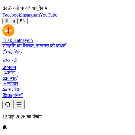
🕉
ॐ नमो भगवते वासुदेवाय
Facebook
Instagram
YouTube
हिं
ગુ
EN
Tilak Kathayein
संस्कृति का तिलक, सनातन की कथाएँ
📺
चलचित्र
🪔
आरती
🎵
भजन
📝
ब्लॉग
📖
कथाएँ
🎉
त्योहार
🙏
चालीसा
📚
कहानियाँ
12 जून 2026 का पंचांग
🌒