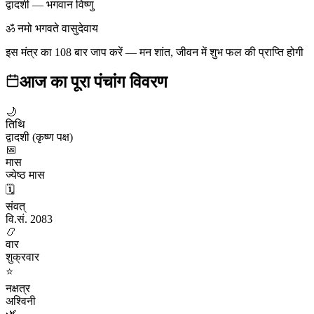
द्वादशी
—
भगवान विष्णु
ॐ नमो भगवते वासुदेवाय
इस मंत्र का 108 बार जाप करें — मन शांत, जीवन में शुभ फल की प्राप्ति होगी
आज का पूरा पंचांग विवरण
🌙
तिथि
द्वादशी (कृष्ण पक्ष)
📅
मास
ज्येष्ठ मास
🗓️
संवत्
वि.सं. 2083
📿
वार
शुक्रवार
⭐
नक्षत्र
अश्विनी
🌿