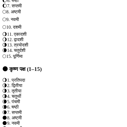
🌔
6
.
षष्ठी
🌔
7
.
सप्तमी
🌕
8
.
अष्टमी
🌕
9
.
नवमी
🌕
10
.
दशमी
🌖
11
.
एकादशी
🌖
12
.
द्वादशी
🌗
13
.
त्रयोदशी
🌘
14
.
चतुर्दशी
🌕
15
.
पूर्णिमा
🌑 कृष्ण पक्ष (1–15)
🌖
1
.
प्रतिपदा
🌗
2
.
द्वितीया
🌗
3
.
तृतीया
🌗
4
.
चतुर्थी
🌘
5
.
पंचमी
🌘
6
.
षष्ठी
🌘
7
.
सप्तमी
🌑
8
.
अष्टमी
🌑
9
.
नवमी