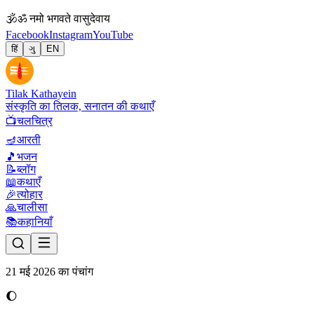
🕉
ॐ नमो भगवते वासुदेवाय
Facebook
Instagram
YouTube
हिं
ગુ
EN
Tilak Kathayein
संस्कृति का तिलक, सनातन की कथाएँ
📺
चलचित्र
🪔
आरती
🎵
भजन
📝
ब्लॉग
📖
कथाएँ
🎉
त्योहार
🙏
चालीसा
📚
कहानियाँ
21 मई 2026 का पंचांग
🌔