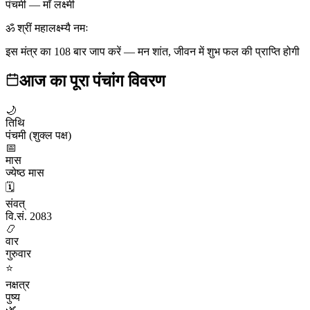
पंचमी
—
माँ लक्ष्मी
ॐ श्रीं महालक्ष्म्यै नमः
इस मंत्र का 108 बार जाप करें — मन शांत, जीवन में शुभ फल की प्राप्ति होगी
आज का पूरा पंचांग विवरण
🌙
तिथि
पंचमी (शुक्ल पक्ष)
📅
मास
ज्येष्ठ मास
🗓️
संवत्
वि.सं. 2083
📿
वार
गुरुवार
⭐
नक्षत्र
पुष्य
🌿