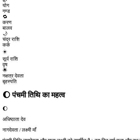
योग
गण्ड
🔁
करण
बालव
🌙
चंद्र राशि
कर्क
☀️
सूर्य राशि
वृष
🌟
नक्षत्र देवता
बृहस्पति
🌔
पंचमी
तिथि का महत्व
🌔
अधिष्ठाता देव
नागदेवता / लक्ष्मी माँ