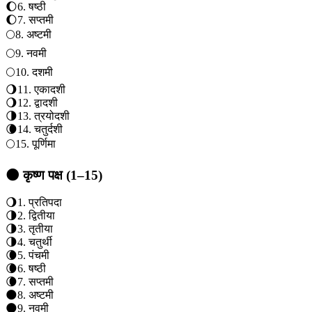
🌔
6
.
षष्ठी
🌔
7
.
सप्तमी
🌕
8
.
अष्टमी
🌕
9
.
नवमी
🌕
10
.
दशमी
🌖
11
.
एकादशी
🌖
12
.
द्वादशी
🌗
13
.
त्रयोदशी
🌘
14
.
चतुर्दशी
🌕
15
.
पूर्णिमा
🌑 कृष्ण पक्ष (1–15)
🌖
1
.
प्रतिपदा
🌗
2
.
द्वितीया
🌗
3
.
तृतीया
🌗
4
.
चतुर्थी
🌘
5
.
पंचमी
🌘
6
.
षष्ठी
🌘
7
.
सप्तमी
🌑
8
.
अष्टमी
🌑
9
.
नवमी