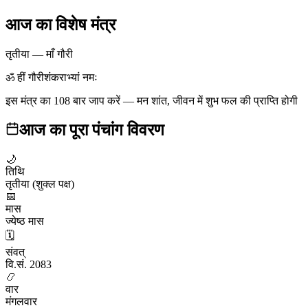
आज का विशेष मंत्र
तृतीया
—
माँ गौरी
ॐ हीं गौरीशंकराभ्यां नमः
इस मंत्र का 108 बार जाप करें — मन शांत, जीवन में शुभ फल की प्राप्ति होगी
आज का पूरा पंचांग विवरण
🌙
तिथि
तृतीया (शुक्ल पक्ष)
📅
मास
ज्येष्ठ मास
🗓️
संवत्
वि.सं. 2083
📿
वार
मंगलवार