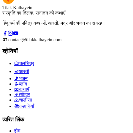
Tilak Kathayein
संस्कृति का तिलक, सनातन की कथाएँ
हिंदू धर्म की पवित्र कथाओं, आरती, मंत्र और भजन का संग्रह।
📧
contact@tilakkathayein.com
श्रेणियाँ
📺
चलचित्र
🪔
आरती
🎵
भजन
📝
ब्लॉग
📖
कथाएँ
🎉
त्योहार
🙏
चालीसा
📚
कहानियाँ
त्वरित लिंक
होम