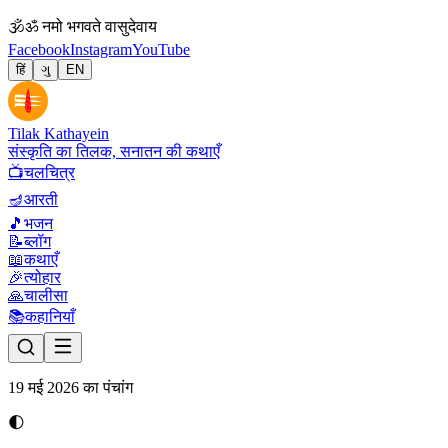
🕉
ॐ नमो भगवते वासुदेवाय
Facebook
Instagram
YouTube
हिं
ગુ
EN
Tilak Kathayein
संस्कृति का तिलक, सनातन की कथाएँ
📺
चलचित्र
🪔
आरती
🎵
भजन
📝
ब्लॉग
📖
कथाएँ
🎉
त्योहार
🙏
चालीसा
📚
कहानियाँ
19 मई 2026 का पंचांग
🌓