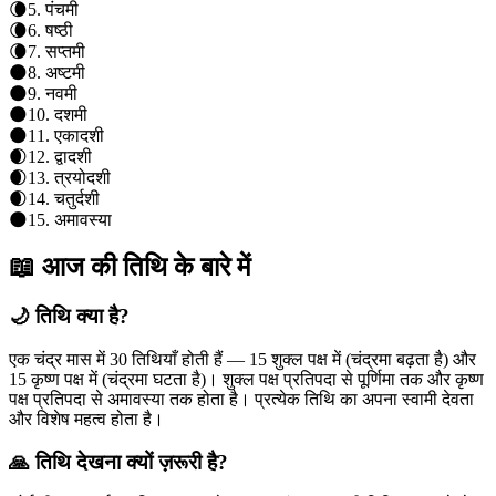
🌘
5
.
पंचमी
🌘
6
.
षष्ठी
🌘
7
.
सप्तमी
🌑
8
.
अष्टमी
🌑
9
.
नवमी
🌑
10
.
दशमी
🌑
11
.
एकादशी
🌒
12
.
द्वादशी
🌒
13
.
त्रयोदशी
🌒
14
.
चतुर्दशी
🌑
15
.
अमावस्या
📖 आज की तिथि के बारे में
🌙 तिथि क्या है?
एक चंद्र मास में 30 तिथियाँ होती हैं — 15 शुक्ल पक्ष में (चंद्रमा बढ़ता है) और
15 कृष्ण पक्ष में (चंद्रमा घटता है)। शुक्ल पक्ष प्रतिपदा से पूर्णिमा तक और कृष्ण
पक्ष प्रतिपदा से अमावस्या तक होता है। प्रत्येक तिथि का अपना स्वामी देवता
और विशेष महत्व होता है।
🙏 तिथि देखना क्यों ज़रूरी है?