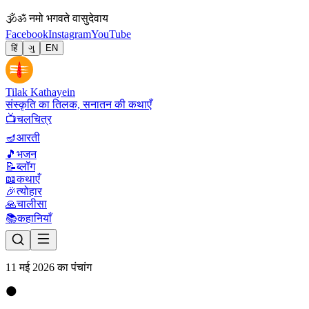
🕉
ॐ नमो भगवते वासुदेवाय
Facebook
Instagram
YouTube
हिं
ગુ
EN
Tilak Kathayein
संस्कृति का तिलक, सनातन की कथाएँ
📺
चलचित्र
🪔
आरती
🎵
भजन
📝
ब्लॉग
📖
कथाएँ
🎉
त्योहार
🙏
चालीसा
📚
कहानियाँ
11 मई 2026 का पंचांग
🌑