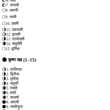
🌔
6
.
षष्ठी
🌔
7
.
सप्तमी
🌕
8
.
अष्टमी
🌕
9
.
नवमी
🌕
10
.
दशमी
🌖
11
.
एकादशी
🌖
12
.
द्वादशी
🌗
13
.
त्रयोदशी
🌘
14
.
चतुर्दशी
🌕
15
.
पूर्णिमा
🌑 कृष्ण पक्ष (1–15)
🌖
1
.
प्रतिपदा
🌗
2
.
द्वितीया
🌗
3
.
तृतीया
🌗
4
.
चतुर्थी
🌘
5
.
पंचमी
🌘
6
.
षष्ठी
🌘
7
.
सप्तमी
🌑
8
.
अष्टमी
🌑
9
.
नवमी
चुना