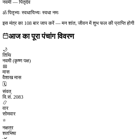
नवमी
—
पितृदेव
ॐ पितृभ्यः स्वधायिभ्यः स्वधा नमः
इस मंत्र का 108 बार जाप करें — मन शांत, जीवन में शुभ फल की प्राप्ति होगी
आज का पूरा पंचांग विवरण
🌙
तिथि
नवमी (कृष्ण पक्ष)
📅
मास
वैशाख मास
🗓️
संवत्
वि.सं. 2083
📿
वार
सोमवार
⭐
नक्षत्र
शतभिषा
🌿