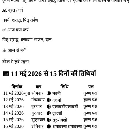
कृष्ण नवमी पितृ पक्ष में विशेष श्राद्ध तिथि है। पूर्वजों का तर्पण करने से परिवार म
🙏 व्रत / पर्व
नवमी श्राद्ध, पितृ तर्पण
✅ आज क्या करें
पितृ श्राद्ध, ब्राह्मण भोजन, दान
⚠️ आज से बचें
शोक में डूबे रहना
📅
11 मई 2026 से 15 दिनों की तिथियां
दिनांक
वार
तिथि
पक्ष
11 मई 2026
चुना
सोमवार
कृष्ण पक्ष
🌘
नवमी
12 मई 2026
मंगलवार
कृष्ण पक्ष
🌒
दशमी
13 मई 2026
बुधवार
कृष्ण पक्ष
🌒
एकादशी
एकादशी
14 मई 2026
गुरुवार
कृष्ण पक्ष
🌒
द्वादशी
15 मई 2026
शुक्रवार
कृष्ण पक्ष
🌒
त्रयोदशी
16 मई 2026
शनिवार
कृष्ण पक्ष
🌑
अमावस्या
अमावस्या